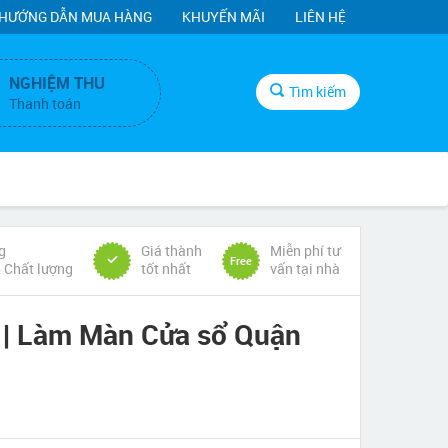
HƯỚNG DẪN MUA HÀNG
KHUYẾN MÃI
LIÊN HỆ
NGHIỆM THU
Tìm kiếm
Thanh toán
g
Giá thành
Miễn phí tư
Free
& Chất lượng
tốt nhất
vấn tại nhà
| Làm Màn Cửa sổ Quận