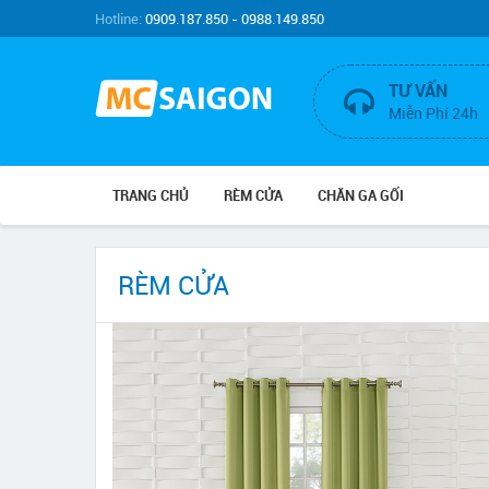
Hotline:
0909.187.850 - 0988.149.850
TƯ VẤN
Miễn Phí 24h
TRANG CHỦ
RÈM CỬA
CHĂN GA GỐI
RÈM CỬA