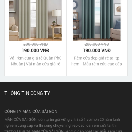
200.000 VNĐ
200.000 VNĐ
190.000 VNĐ
190.000 VNĐ
Vải rèm cửa giá rẻ Quận Phú
Rèm cửa đẹp giá rẻ tại tp
Nhuận | Vải màn cửa giá rẻ
hcm - Mẫu rèm cửa cao cấp
Quận Phú Nhuận
gấm tráng xi một màu
THÔNG TIN CÔNG TY
CÔNG TY MÀN CỬA SÀI GÒN
MÀN CỬA SÀI GÒN luôn tự tin giữ vững vị trí số 1 với hơn 20 năm kinh
nghiệm cung cấp và thi công chuyên nghiệp các loại rèm cửa tại thị
trường TP.HCM. MÀN CỬA SÀI GÒN liên tục cập nhật các mẫu rèm cửa