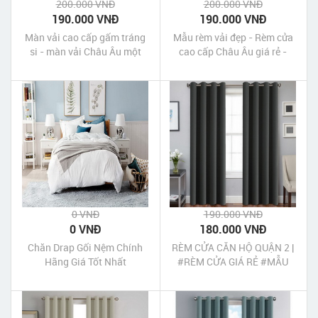
200.000 VNĐ
200.000 VNĐ
190.000 VNĐ
190.000 VNĐ
Màn vải cao cấp gấm tráng
Mẫu rèm vải đẹp - Rèm cửa
si - màn vải Châu Âu một
cao cấp Châu Âu giá rẻ -
màu - Màn vải màu xám tro
Rèm vải gấm tráng xi một
giá rẻ
màu
0 VNĐ
190.000 VNĐ
0 VNĐ
180.000 VNĐ
Chăn Drap Gối Nệm Chính
RÈM CỬA CĂN HỘ QUẬN 2 |
Hãng Giá Tốt Nhất
#RÈM CỬA GIÁ RẺ #MẪU
RÈM ĐẸP