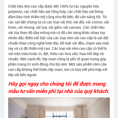
Chất liệu rèm cao cấp được dệt 100% từ các nguyên liệu
polyeste, các chất liệu sợi tổng hợp, các chất liệu sợi bông
đảm bảo tính thẩm mỹ cũng như độ bền, độ cản nắng tốt. Từ
các sợi dệt chúng ta có các loại vải thô, vải đũi, vải cotton, vải
linen, vải nhung, vải lụa, vải gấm, vải canvas…Các chất liệu
vải tùy theo độ dày mỏng mà có độ cản sáng khác nhau tuy
nhiên đặc điểm nổi bật của các loại rèm vải cao cấp là sợi dệt
chuẩn theo công nghệ hiện đại, bề mặt vải đều, chạm vào mát
tay và có độ thẩm mỹ cao. Các loại vải rèm cao cấp có thể là
vải một màu hoặc in, dệt, thêu các hoa văn, họa tiết đẹp và
chuẩn. Bên cạnh đó, lớp voan cũng là yếu tố quan trọng góp
phần trang trí sinh động cho bộ rèm. Một sản phẩm rèm cửa
cao cấp không thể thiếu lớp voan, ren có họa tiết phù hợp với
lớp vải bên ngoài.
Hãy gọi ngay cho chúng tôi để được mang
mẫu tư vấn miễn phí tại nhà của quý khách.