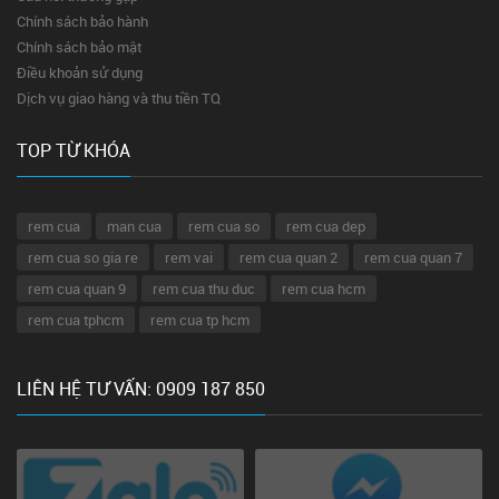
Chính sách bảo hành
Chính sách bảo mật
Điều khoản sử dụng
Dịch vụ giao hàng và thu tiền TQ
TOP TỪ KHÓA
rem cua
man cua
rem cua so
rem cua dep
rem cua so gia re
rem vai
rem cua quan 2
rem cua quan 7
rem cua quan 9
rem cua thu duc
rem cua hcm
rem cua tphcm
rem cua tp hcm
LIÊN HỆ TƯ VẤN: 0909 187 850