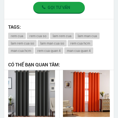
GỌI TƯ VẤN
TAGS:
rem cua
rem cua so
lam rem cua
lam man cua
lam rem cua so
lam man cua so
rem cua hcm
man cua hcm
rem cua quan 4
man cua quan 4
CÓ THỂ BẠN QUAN TÂM: