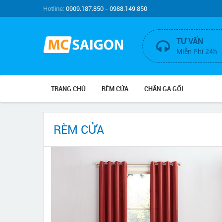
Hotline:
0909.187.850 - 0988.149.850
TƯ VẤN
Miễn Phí 24h
TRANG CHỦ
RÈM CỬA
CHĂN GA GỐI
RÈM CỬA