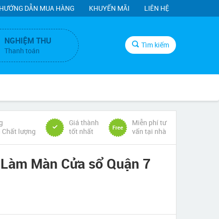
HƯỚNG DẪN MUA HÀNG
KHUYẾN MÃI
LIÊN HỆ
NGHIỆM THU
Tìm kiếm
Thanh toán
g
Giá thành
Miễn phí tư
Free
& Chất lượng
tốt nhất
vấn tại nhà
 Làm Màn Cửa sổ Quận 7