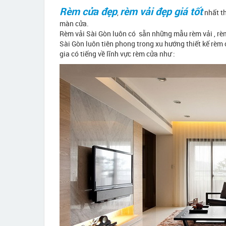
Rèm cửa đẹp
rèm vải đẹp giá tốt
,
nhất th
màn cửa.
Rèm vải Sài Gòn luôn có sẵn những mẫu rèm vải , r
Sài Gòn luôn tiên phong trong xu hướng thiết kế rè
gia có tiếng về lĩnh vực rèm cửa như :