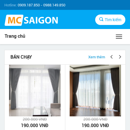
Hotline:
0909.187.850 - 0988.149.850
Tìm kiếm
Trang chủ
Toggl
navig
BÁN CHẠY
Xem thêm
200.000 VNĐ
200.000 VNĐ
190.000 VNĐ
190.000 VNĐ