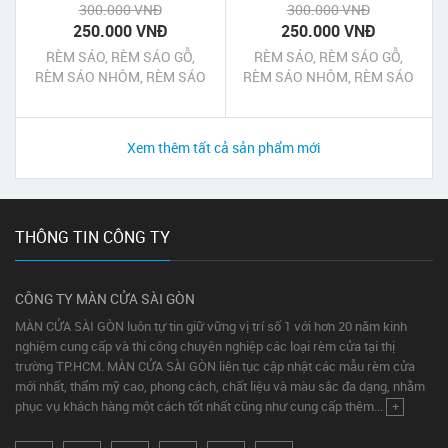
300.000 VNĐ
300.000 VNĐ
250.000 VNĐ
250.000 VNĐ
RÈM SÁO, RÈM SÁO GỖ,
RÈM SÁO, RÈM SÁO GỖ,
RÈM SÁO NHÔM, RÈM SÁO
RÈM SÁO NHÔM, RÈM SÁO
NHỰA QUẬN 11 TPHCM
NHỰA QUẬN 10 TPHCM
Xem thêm tất cả sản phẩm mới
THÔNG TIN CÔNG TY
CÔNG TY MÀN CỬA SÀI GÒN
MÀN CỬA SÀI GÒN luôn tự tin giữ vững vị trí số 1 với hơn 20 năm kinh
nghiệm cung cấp và thi công chuyên nghiệp các loại rèm cửa tại thị
trường TP.HCM. MÀN CỬA SÀI GÒN liên tục cập nhật các mẫu rèm cửa
mới nhất, thẩm mỹ cao, phong cách, chất liệu và màu sắc đa dạng, nhằm
phục vụ khách hàng một cách tốt nhất cũng như cung cấp thêm...
+