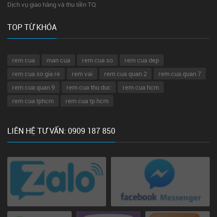
Dịch vụ giao hàng và thu tiền TQ
TOP TỪ KHÓA
rem cua
man cua
rem cua so
rem cua dep
rem cua so gia re
rem vai
rem cua quan 2
rem cua quan 7
rem cua quan 9
rem cua thu duc
rem cua hcm
rem cua tphcm
rem cua tp hcm
LIÊN HỆ TƯ VẤN: 0909 187 850