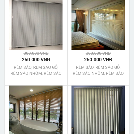
300.000 VNĐ
300.000 VNĐ
250.000 VNĐ
250.000 VNĐ
RÈM SÁO, RÈM SÁO GỖ,
RÈM SÁO, RÈM SÁO GỖ,
RÈM SÁO NHÔM, RÈM SÁO
RÈM SÁO NHÔM, RÈM SÁO
NHỰA TP HỒ CHÍ MINH
NHỰA SÀI GÒN TPHCM