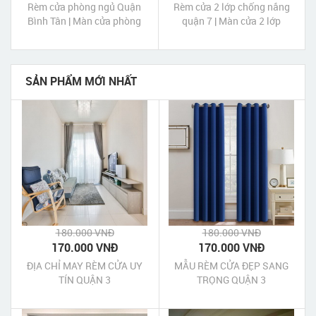
Rèm cửa phòng ngủ Quận
Rèm cửa 2 lớp chống nắng
Bình Tân | Màn cửa phòng
quận 7 | Màn cửa 2 lớp
ngủ quận Bình Tân Tp HCM
chống nắng quận 7 Tp HCM
SẢN PHẨM MỚI NHẤT
180.000 VNĐ
180.000 VNĐ
170.000 VNĐ
170.000 VNĐ
ĐỊA CHỈ MAY RÈM CỬA UY
MẪU RÈM CỬA ĐẸP SANG
TÍN QUẬN 3
TRỌNG QUẬN 3