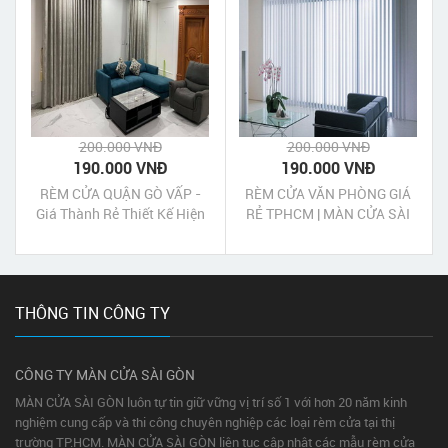
200.000 VNĐ
200.000 VNĐ
190.000 VNĐ
190.000 VNĐ
RÈM CỬA QUẬN GÒ VẤP -
RÈM CỬA VĂN PHÒNG GIÁ
Giá Thành Rẻ Thiết Kế Hiện
RẺ TPHCM | MÀN CỬA SÀI
Đại
GÒN
THÔNG TIN CÔNG TY
CÔNG TY MÀN CỬA SÀI GÒN
MÀN CỬA SÀI GÒN luôn tự tin giữ vững vị trí số 1 với hơn 20 năm kinh
nghiệm cung cấp và thi công chuyên nghiệp các loại rèm cửa tại thị
trường TP.HCM. MÀN CỬA SÀI GÒN liên tục cập nhật các mẫu rèm cửa