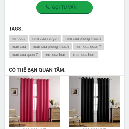
GỌI TƯ VẤN
TAGS:
rem cua
rem cua sai gon
rem cua phong khach
man cua
man cua phong khach
rem cua quan 7
man cua quan 7
rem cua hcm
man cua hcm
CÓ THỂ BẠN QUAN TÂM: