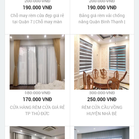
200.000 VNĐ
200.000 VNĐ
190.000 VNĐ
190.000 VNĐ
Chỗ may rèm cửa đẹp giá rẻ
Bảng giá rèm vải chống
tại Quận 7 | Chỗ may màn
nắng Quận Bình Thạnh |
cửa đẹp giá rẻ tại Quận 7 Tp
Bảng giá rèm cửa chống
HCM
nắng Quận Bình Thạnh
180.000 VNĐ
300.000 VNĐ
170.000 VNĐ
250.000 VNĐ
CỬA HÀNG RÈM CỬA GIÁ RẺ
RÈM CỬA CẦU VỒNG
TP THỦ ĐỨC
HUYỆN NHÀ BÈ