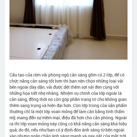
Cấu tạo của rèm vải phòng ngủ cản sáng gồm có 2 lớp, để có
chức năng cản sáng tốt hơn thì bạn nên chọn những loại vải
bên ngoài dày dặn, vải được dệt thêm sợi vải đen cùng với
những họa tiết nhẹ nhàng. Nhiệm vụ chính của lớp ngoài là
cản sáng, đồng thời nó còn góp phần trang trí cho không gian
thêm sang trọng và hiện đại hơn. Còn lớp trong của sản phẩm
thường chỉ là một lớp voan mỏng để làm cân bằng tính thẩm
mỹ, mang đến sự mềm mại, điệu đà hơn cho căn phòng. Ngoài
ra thì lớp voan mỏng này cũng có khả năng cản sáng khá hiệu
quả, do đó, nếu như bạn có ý định đón ánh sáng từ bên ngoài
vào nhưng ngăn chặn ánh sáng mạnh và gay gắt của mặt trời