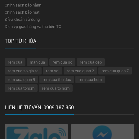
Chính sách bảo hành
Chính sách bảo mật
Điều khoản sử dụng
Dịch vụ giao hàng và thu tiền TQ
TOP TỪ KHÓA
rem cua
man cua
rem cua so
rem cua dep
rem cua so gia re
rem vai
rem cua quan 2
rem cua quan 7
rem cua quan 9
rem cua thu duc
rem cua hcm
rem cua tphcm
rem cua tp hcm
LIÊN HỆ TƯ VẤN: 0909 187 850