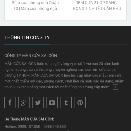
Rèm cửa phòng ngủ Quận
RÈM CỬA 2 LỚP SANG
10 | Màn cửa phòng ngủ
TRỌNG TINH TẾ QUẬN PHÚ
quận 10 Tp HCM
NHUẬN
THÔNG TIN CÔNG TY
CÔNG TY MÀN CỬA SÀI GÒN
MÀN CỬA SÀI GÒN luôn tự tin giữ vững vị trí số 1 với hơn 20 năm kinh
nghiệm cung cấp và thi công chuyên nghiệp các loại rèm cửa tại thị
trường TP.HCM. MÀN CỬA SÀI GÒN liên tục cập nhật các mẫu rèm cửa
mới nhất, thẩm mỹ cao, phong cách, chất liệu và màu sắc đa dạng, nhằm
phục vụ khách hàng một cách tốt nhất cũng như cung cấp thêm...
+
Hệ Thống MÀN CỬA SÀI GÒN:
Hotline: 0909.187.850 - 0988.149.850