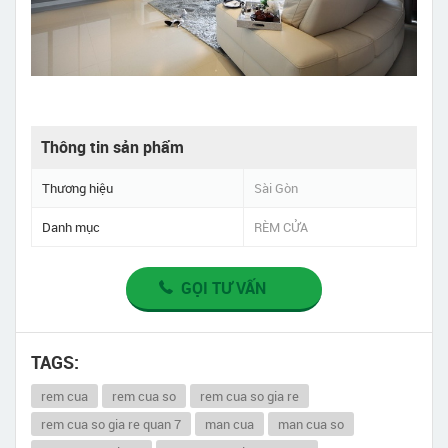
Thông tin sản phẩm
Thương hiệu
Sài Gòn
Danh mục
RÈM CỬA
GỌI TƯ VẤN
TAGS:
rem cua
rem cua so
rem cua so gia re
rem cua so gia re quan 7
man cua
man cua so