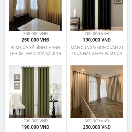
300.000 VNĐ
200.000 VNĐ
250.000 VNĐ
190.000 VNĐ
RÈM CỬA XÃ BÌNH CHÁNH
MÀN CỬA SÀI GÒN QUẬN 2 |
TPHCM | MÀN CỬA XÃ BÌNH
#CỬA HÀNG MAY RÈM CỬA
CHÁNH TPHCM
TPHCM
200.000 VNĐ
300.000 VNĐ
190.000 VNĐ
250.000 VNĐ