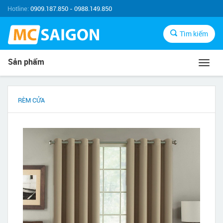
Hotline:
0909.187.850 - 0988.149.850
Tìm kiếm
Sản phẩm
Toggl
navig
RÈM CỬA