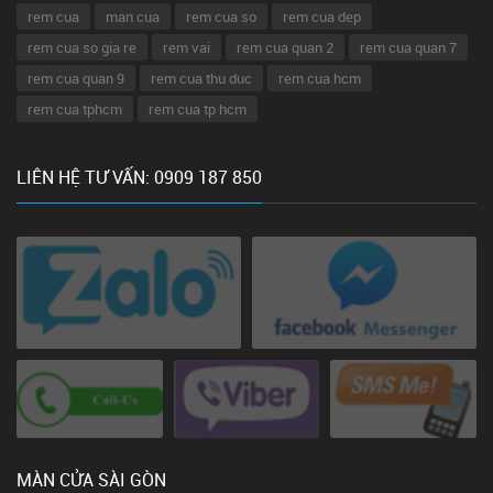
rem cua
man cua
rem cua so
rem cua dep
rem cua so gia re
rem vai
rem cua quan 2
rem cua quan 7
rem cua quan 9
rem cua thu duc
rem cua hcm
rem cua tphcm
rem cua tp hcm
LIÊN HỆ TƯ VẤN: 0909 187 850
MÀN CỬA SÀI GÒN