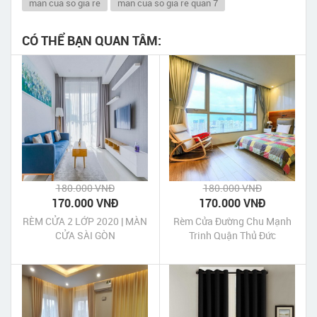
man cua so gia re
man cua so gia re quan 7
CÓ THỂ BẠN QUAN TÂM:
180.000 VNĐ
180.000 VNĐ
170.000 VNĐ
170.000 VNĐ
RÈM CỬA 2 LỚP 2020 | MÀN
Rèm Cửa Đường Chu Mạnh
CỬA SÀI GÒN
Trinh Quận Thủ Đức