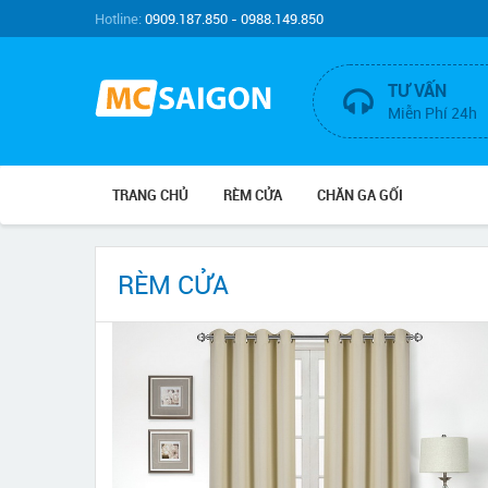
Hotline:
0909.187.850 - 0988.149.850
TƯ VẤN
Miễn Phí 24h
TRANG CHỦ
RÈM CỬA
CHĂN GA GỐI
RÈM CỬA