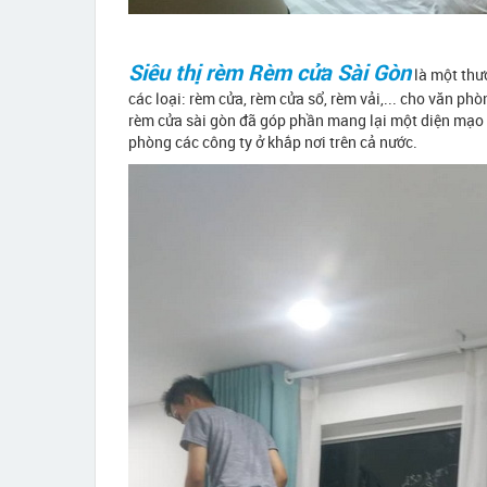
Siêu thị rèm Rèm cửa Sài Gòn
là một thươ
các loại: rèm cửa, rèm cửa sổ, rèm vải,... cho văn ph
rèm cửa sài gòn đã góp phần mang lại một diện mạo 
phòng các công ty ở khắp nơi trên cả nước.