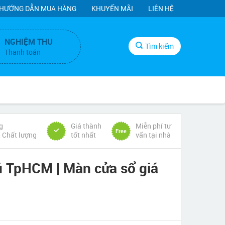
HƯỚNG DẪN MUA HÀNG
KHUYẾN MÃI
LIÊN HỆ
NGHIỆM THU
Tìm kiếm
Thanh toán
g
Giá thành
Miễn phí tư
Free
& Chất lượng
tốt nhất
vấn tại nhà
ú TpHCM | Màn cửa sổ giá