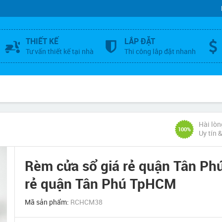
THIẾT KẾ
LẮP ĐẶT
Tư vấn thiết kế tại nhà
Thi công lắp đặt nhanh
Hài lòn
100%
Uy tín 
Rèm cửa sổ giá rẻ quận Tân Ph
rẻ quận Tân Phú TpHCM
Mã sản phẩm:
RCHCM38