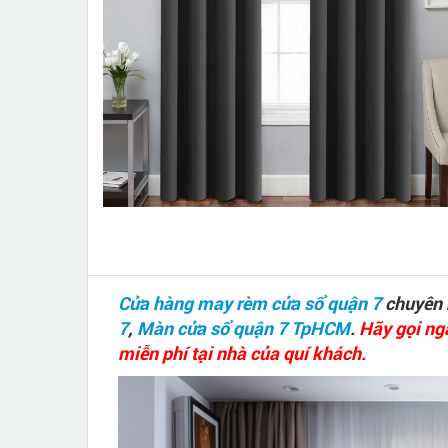
Cửa hàng may rèm cửa sổ quận 7
chuyên n
7
,
Màn cửa sổ quận 7 TpHCM
.
Hãy gọi ng
miễn phí tại nhà của quí khách.