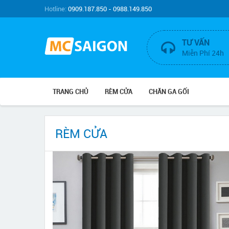
Hotline:
0909.187.850 - 0988.149.850
TƯ VẤN
Miễn Phí 24h
TRANG CHỦ
RÈM CỬA
CHĂN GA GỐI
RÈM CỬA