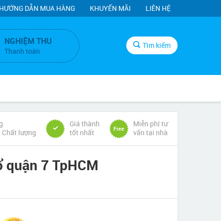
HƯỚNG DẪN MUA HÀNG
KHUYẾN MÃI
LIÊN HỆ
NGHIỆM THU
Tìm kiếm
Thanh toán
g
Giá thành
Miễn phí tư
Free
& Chất lượng
tốt nhất
vấn tại nhà
sổ quận 7 TpHCM