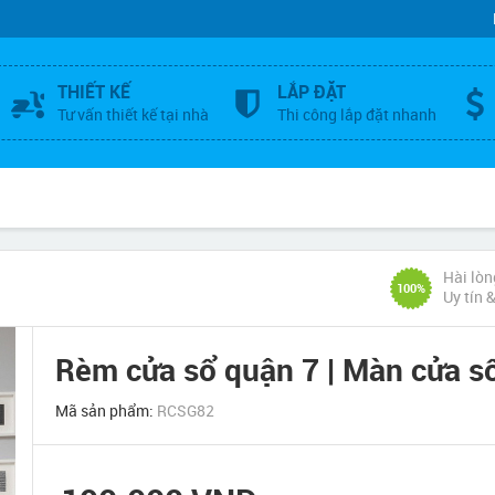
THIẾT KẾ
LẮP ĐẶT
Tư vấn thiết kế tại nhà
Thi công lắp đặt nhanh
Hài lòn
100%
Uy tín 
Rèm cửa sổ quận 7 | Màn cửa 
Mã sản phẩm:
RCSG82