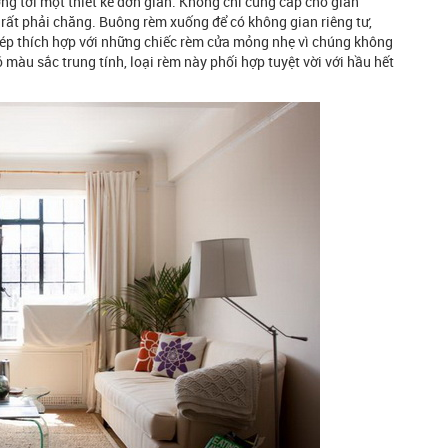
g tới một thiết kế đơn giản. Không chỉ cung cấp cho gian
ả rất phải chăng. Buông rèm xuống để có không gian riêng tư,
kép thích hợp với những chiếc rèm cửa mỏng nhẹ vì chúng không
ó màu sắc trung tính, loại rèm này phối hợp tuyệt vời với hầu hết