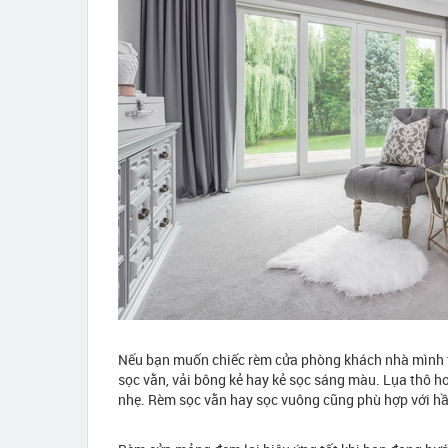
Nếu bạn muốn chiếc rèm cửa phòng khách nhà mình thậ
sọc vằn, vải bông kẻ hay kẻ sọc sáng màu. Lụa thô h
nhẹ. Rèm sọc vằn hay sọc vuông cũng phù hợp với hầu