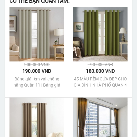
CÓ THỂ BẠN QUAN TÂM:
200.000 VNĐ
190.000 VNĐ
190.000 VNĐ
180.000 VNĐ
Bảng giá rèm vải chống
45 MẪU RÈM CỬA ĐẸP CHO
nắng Quận 11 | Bảng giá
GIA ĐÌNH NHÀ PHỐ QUẬN 4
rèm cửa chống nắng Quận
11