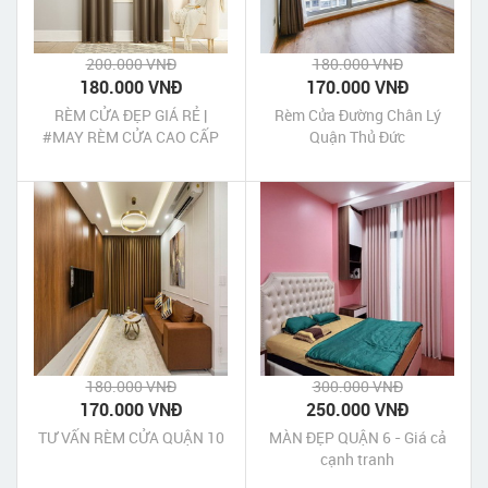
200.000 VNĐ
180.000 VNĐ
180.000 VNĐ
170.000 VNĐ
RÈM CỬA ĐẸP GIÁ RẺ |
Rèm Cửa Đường Chân Lý
#MAY RÈM CỬA CAO CẤP
Quận Thủ Đức
180.000 VNĐ
300.000 VNĐ
170.000 VNĐ
250.000 VNĐ
TƯ VẤN RÈM CỬA QUẬN 10
MÀN ĐẸP QUẬN 6 - Giá cả
cạnh tranh