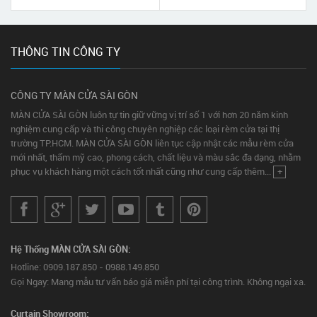
THÔNG TIN CÔNG TY
CÔNG TY MÀN CỬA SÀI GÒN
MÀN CỬA SÀI GÒN luôn tự tin giữ vững vị trí số 1 với hơn 20 năm kinh
nghiệm cung cấp và thi công chuyên nghiệp các loại rèm cửa tại thị
trường TP.HCM. MÀN CỬA SÀI GÒN liên tục cập nhật các mẫu rèm cửa
mới nhất, thẩm mỹ cao, phong cách, chất liệu và màu sắc đa dạng, nhằm
phục vụ khách hàng một cách tốt nhất cũng như cung cấp thêm...
+
Hệ Thống MÀN CỬA SÀI GÒN:
Hotline: 0909.187.850 - 0988.149.850
Gọi Ngay: Mang mẫu tư vấn báo giá miễn phí tại công trình. Không ngại xa.
Curtain Showroom: