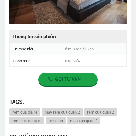
Thông tin sản phẩm
Thương hiệu
Rèm Cửa Sài Gòn
Danh mục
RÈM CỬA
GỌI TƯ VẤN
TAGS:
rem cua gia re
may rem cua quan 2
rem cua quan 2
rem cua trang tri
rem cua
man cua quan 2