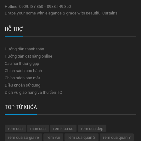
Hotline: 0909.187.850 - 0988.149.850
Drape your home with elegance & grace with beautiful Curtains!
HỖ TRỢ
Hướng dẫn thanh toán
Hướng dẫn đặt hàng online
Câu hỏi thường gặp
Chính sách bảo hành
Chính sách bảo mật
Điều khoản sử dụng
Dịch vụ giao hàng và thu tiền TQ
TOP TỪ KHÓA
rem cua
man cua
rem cua so
rem cua dep
rem cua so gia re
rem vai
rem cua quan 2
rem cua quan 7