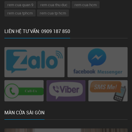
rem cua quan 9
rem cua thu duc
rem cua hcm
rem cua tphcm
rem cua tp hcm
LIÊN HỆ TƯ VẤN: 0909 187 850
MÀN CỬA SÀI GÒN