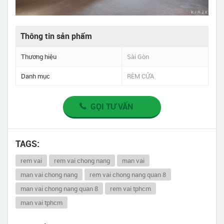
Thông tin sản phẩm
Thương hiệu
Sài Gòn
Danh mục
RÈM CỬA
GỌI TƯ VẤN
TAGS:
rem vai
rem vai chong nang
man vai
man vai chong nang
rem vai chong nang quan 8
man vai chong nang quan 8
rem vai tphcm
man vai tphcm