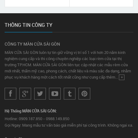
PHƯỜNG VĨNH HỘI TPHCM
THÔNG TIN CÔNG TY
CÔNG TY MÀN CỬA SÀI GÒN
MÀN CỬA SÀI GÒN luôn tự tin giữ vững vị trí số 1 với hơn 20 năm kinh
nghiệm cung cấp và thi công chuyên nghiệp các loại rèm cửa tại thị
trường TP.HCM. MÀN CỬA SÀI GÒN liên tục cập nhật các mẫu rèm cửa
mới nhất, thẩm mỹ cao, phong cách, chất liệu và màu sắc đa dạng, nhằm
phục vụ khách hàng một cách tốt nhất cũng như cung cấp thêm...
+
Hệ Thống MÀN CỬA SÀI GÒN:
Hotline: 0909.187.850 - 0988.149.850
Gọi Ngay: Mang mẫu tư vấn báo giá miễn phí tại công trình. Không ngại xa.