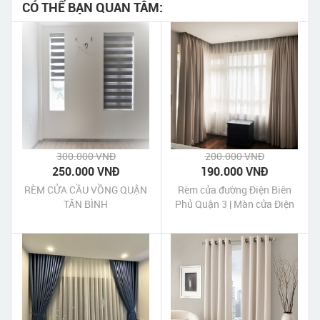
CÓ THỂ BẠN QUAN TÂM:
300.000 VNĐ
200.000 VNĐ
250.000 VNĐ
190.000 VNĐ
RÈM CỬA CẦU VỒNG QUẬN
Rèm cửa đường Điện Biên
TÂN BÌNH
Phủ Quận 3 | Màn cửa Điện
Biên Phủ Quận 3 Tp HCM