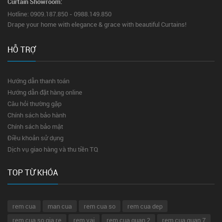
Curtain Showroom:
Hotline: 0909.187.850 - 0988.149.850
Drape your home with elegance & grace with beautiful Curtains!
HỖ TRỢ
Hướng dẫn thanh toán
Hướng dẫn đặt hàng online
Câu hỏi thường gặp
Chính sách bảo hành
Chính sách bảo mật
Điều khoản sử dụng
Dịch vụ giao hàng và thu tiền TQ
TOP TỪ KHÓA
rem cua
man cua
rem cua so
rem cua dep
rem cua so gia re
rem vai
rem cua quan 2
rem cua quan 7