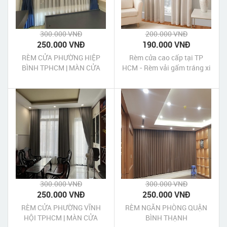
300.000 VNĐ
200.000 VNĐ
250.000 VNĐ
190.000 VNĐ
RÈM CỬA PHƯỜNG HIỆP
Rèm cửa cao cấp tại TP
BÌNH TPHCM | MÀN CỬA
HCM - Rèm vải gấm tráng xi
PHƯỜNG HIỆP BÌNH
cao cấp bền đẹp giá rẻ
TPHCM
300.000 VNĐ
300.000 VNĐ
250.000 VNĐ
250.000 VNĐ
RÈM CỬA PHƯỜNG VĨNH
RÈM NGĂN PHÒNG QUẬN
HỘI TPHCM | MÀN CỬA
BÌNH THẠNH