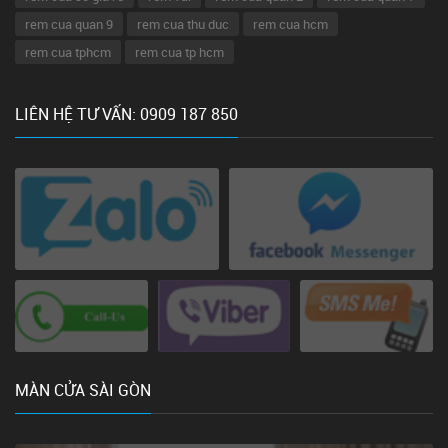
rem cua quan 9
rem cua thu duc
rem cua hcm
rem cua tphcm
rem cua tp hcm
LIÊN HỆ TƯ VẤN: 0909 187 850
MÀN CỬA SÀI GÒN