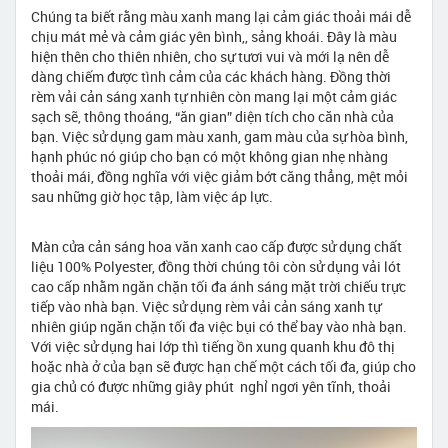
Chúng ta biết rằng màu xanh mang lại cảm giác thoải mái dễ
chịu mát mẻ và cảm giác yên bình,, sảng khoái. Đây là màu
hiện thên cho thiên nhiên, cho sự tươi vui và mới lạ nên dễ
dàng chiếm được tình cảm của các khách hàng. Đồng thời
rèm vải cản sáng xanh tự nhiên còn mang lại một cảm giác
sạch sẽ, thông thoáng, “ăn gian” diện tích cho căn nhà của
bạn. Việc sử dụng gam màu xanh, gam màu của sự hòa bình,
hạnh phúc nó giúp cho bạn có một không gian nhẹ nhàng
thoải mái, đồng nghĩa với việc giảm bớt căng thẳng, mệt mỏi
sau những giờ học tập, làm việc áp lực.
Màn cửa cản sáng hoa văn xanh cao cấp được sử dụng chất
liệu 100% Polyester, đồng thời chúng tôi còn sử dụng vải lót
cao cấp nhằm ngăn chặn tối đa ánh sáng mặt trời chiếu trực
tiếp vào nhà bạn. Việc sử dụng rèm vải cản sáng xanh tự
nhiên giúp ngăn chặn tối đa việc bụi có thể bay vào nhà bạn.
Với việc sử dụng hai lớp thì tiếng ồn xung quanh khu đô thị
hoặc nhà ở của bạn sẽ được hạn chế một cách tối đa, giúp cho
gia chủ có được những giây phút nghỉ ngơi yên tĩnh, thoải
mái.