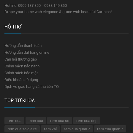
Hotline: 0909.187.850 - 0988.149.850
Drape your home with elegance & grace with beautiful Curtains!
HỖ TRỢ
Hướng dẫn thanh toán
Hướng dẫn đặt hàng online
Câu hỏi thường gặp
Chính sách bảo hành
Chính sách bảo mật
Điều khoản sử dụng
Dịch vụ giao hàng và thu tiền TQ
TOP TỪ KHÓA
rem cua
man cua
rem cua so
rem cua dep
rem cua so gia re
rem vai
rem cua quan 2
rem cua quan 7