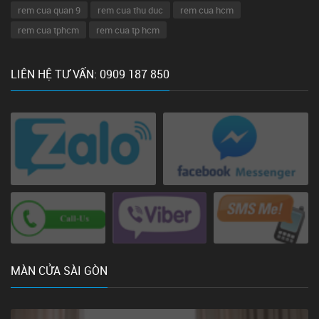
rem cua quan 9
rem cua thu duc
rem cua hcm
rem cua tphcm
rem cua tp hcm
LIÊN HỆ TƯ VẤN: 0909 187 850
MÀN CỬA SÀI GÒN