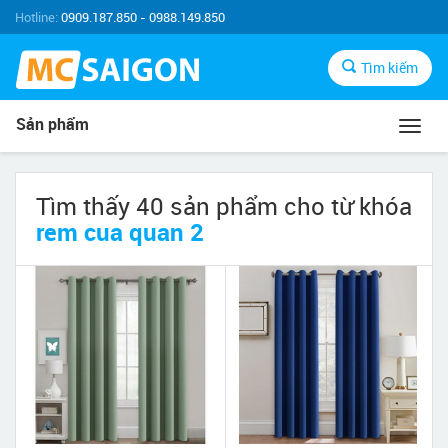
Hotline:
0909.187.850 - 0988.149.850
Tìm kiếm
Sản phẩm
Toggl
navig
Tìm thấy 40 sản phẩm cho từ khóa
rem cua quan 2