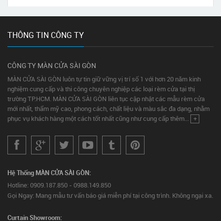
THÔNG TIN CÔNG TY
CÔNG TY MÀN CỬA SÀI GÒN
MÀN CỬA SÀI GÒN luôn tự tin giữ vững vị trí số 1 với hơn 20 năm kinh
nghiệm cung cấp và thi công chuyên nghiệp các loại rèm cửa tại thị
trường TP.HCM. MÀN CỬA SÀI GÒN liên tục cập nhật các mẫu rèm cửa
mới nhất, thẩm mỹ cao, phong cách, chất liệu và màu sắc đa dạng, nhằm
phục vụ khách hàng một cách tốt nhất cũng như cung cấp thêm...
+
Hệ Thống MÀN CỬA SÀI GÒN:
Hotline: 0909.187.850 - 0988.149.850
Gọi Ngay: Mang mẫu tư vấn báo giá miễn phí tại công trình. Không ngại xa.
Curtain Showroom: