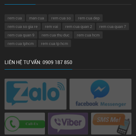
rem cua
man cua
rem cua so
rem cua dep
rem cua so gia re
rem vai
rem cua quan 2
rem cua quan 7
rem cua quan 9
rem cua thu duc
rem cua hcm
rem cua tphcm
rem cua tp hcm
LIÊN HỆ TƯ VẤN: 0909 187 850