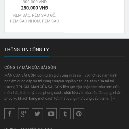
300.000 VNĐ
250.000 VNĐ
RÈM SÁO, RÈM SÁO GỖ,
RÈM SÁO NHÔM, RÈM SÁO
NHỰA BÌNH CHÁNH TPHCM
THÔNG TIN CÔNG TY
CÔNG TY MÀN CỬA SÀI GÒN
MÀN CỬA SÀI GÒN luôn tự tin giữ vững vị trí số 1 với hơn 20 năm kinh
nghiệm cung cấp và thi công chuyên nghiệp các loại rèm cửa tại thị
trường TP.HCM. MÀN CỬA SÀI GÒN liên tục cập nhật các mẫu rèm cửa
mới nhất, thẩm mỹ cao, phong cách, chất liệu và màu sắc đa dạng, nhằm
phục vụ khách hàng một cách tốt nhất cũng như cung cấp thêm...
+