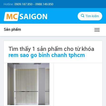
Hotline:
0909.187.850 - 0988.149.850
Tìm kiếm
Sản phẩm
Toggl
navig
Tìm thấy 1 sản phẩm cho từ khóa
rem sao go binh chanh tphcm