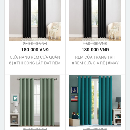
250.000 VNĐ
250.000 VNĐ
180.000 VNĐ
180.000 VNĐ
CỬA HÀNG RÈM CỬA QUẬN
RÈM CỬA TRANG TRÍ |
8 | #THI CÔNG LẮP ĐẶT RÈM
#RÈM CỬA GIÁ RẺ | #MAY
CỬA QUẬN 8 GIÁ RẺ
RÈM CỬA TẠI TPHCM
200.000 VNĐ
200.000 VNĐ