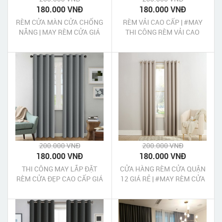
180.000 VNĐ
180.000 VNĐ
RÈM CỬA MÀN CỬA CHỐNG
RÈM VẢI CAO CẤP | #MAY
NẮNG | MAY RÈM CỬA GIÁ
THI CÔNG RÈM VẢI CAO
RẺ TẠI TP HCM
CẤP ĐẸP GIÁ RẺ TẠI TP HCM
200.000 VNĐ
200.000 VNĐ
180.000 VNĐ
180.000 VNĐ
THI CÔNG MAY LẮP ĐẶT
CỬA HÀNG RÈM CỬA QUẬN
RÈM CỬA ĐẸP CAO CẤP GIÁ
12 GIÁ RẺ | #MAY RÈM CỬA
RẺ NHẤT TẠI CÁC QUẬN
ĐẸP CHẤT LƯỢNG QUẬN 12
TPHCM