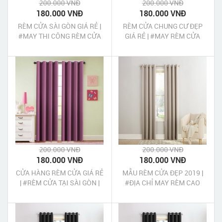
200.000 VNĐ
200.000 VNĐ
180.000 VNĐ
180.000 VNĐ
RÈM CỬA SÀI GÒN GIÁ RẺ |
RÈM CỬA CHUNG CƯ ĐẸP
#MAY THI CÔNG RÈM CỬA
GIÁ RẺ | #MAY RÈM CỬA
TẠI TPHCM UY TÍN CHẤT
MÀN CỬA CHUNG CƯ CAO
LƯỢNG
CẤP TẠI TP HCM
200.000 VNĐ
200.000 VNĐ
180.000 VNĐ
180.000 VNĐ
CỬA HÀNG RÈM CỬA GIÁ RẺ
MẪU RÈM CỬA ĐẸP 2019 |
| #RÈM CỬA TẠI SÀI GÒN |
#ĐỊA CHỈ MAY RÈM CAO
#MAY RÈM CỬA CÁC QUẬN
CẤP CHẤT LƯỢNG TẠI TP
HUYỆN TPHCM
HCM