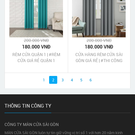
200.000 VNĐ
200.000 VNĐ
180.000 VNĐ
180.000 VNĐ
RÈM CỬA QUẬN 1 | #RÈM
CỬA HÀNG RÈM CỬA SÀI
CỬA GIÁ RẺ QUẬN 1
GÒN GIÁ RẺ | #THI CÔNG
LẮP ĐẶT RÈM CỬA UY TÍN
TẠI TP HCM
1
2
3
4
5
6
THÔNG TIN CÔNG TY
CÔNG TY MÀN CỬA SÀI GÒN
MÀN CỬA SÀI GÒN luôn tự tin giữ vững vị trí số 1 với hơn 20 năm kinh