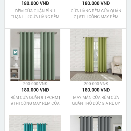
180.000 VNĐ
180.000 VNĐ
RÈM CỬA QUẬN BÌNH
CỬA HÀNG RÈM CỬA QUẬN
THẠNH | #CỬA HÀNG RÈM
7 | #THI CÔNG MAY RÈM
CỬA QUẬN BÌNH THẠNH
CỬA GIÁ RẺ QUẬN 7 TPHCM
GIÁ RẺ
200.000 VNĐ
200.000 VNĐ
180.000 VNĐ
180.000 VNĐ
RÈM CỬA QUẬN 9 TPCHM |
MAY MÀN CỬA RÈM CỬA
#THI CÔNG MAY RÈM CỬA
QUẬN THỦ ĐỨC GIÁ RẺ UY
TẠI QUẬN 9 TPHCM
TÍN CHẤT LƯỢNG