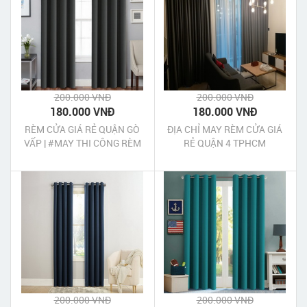
200.000 VNĐ
200.000 VNĐ
180.000 VNĐ
180.000 VNĐ
RÈM CỬA GIÁ RẺ QUẬN GÒ
ĐỊA CHỈ MAY RÈM CỬA GIÁ
VẤP | #MAY THI CÔNG RÈM
RẺ QUẬN 4 TPHCM
CỬA QUẬN GÒ VẤP
200.000 VNĐ
200.000 VNĐ