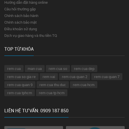
Hướng dẫn đặt hàng online
Câu hỏi thường gặp
Chính sách bảo hành
Chính sách bảo mật
Điều khoản sử dụng
Dịch vụ giao hàng và thu tiền TQ
TOP TỪ KHÓA
rem cua
man cua
rem cua so
rem cua dep
rem cua so gia re
rem vai
rem cua quan 2
rem cua quan 7
rem cua quan 9
rem cua thu duc
rem cua hcm
rem cua tphcm
rem cua tp hcm
LIÊN HỆ TƯ VẤN: 0909 187 850