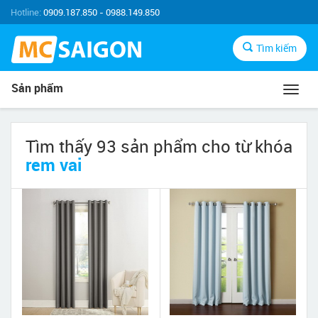
Hotline:
0909.187.850 - 0988.149.850
Tìm kiếm
Sản phẩm
Toggl
navig
Tìm thấy 93 sản phẩm cho từ khóa
rem vai