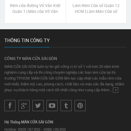
Rèm cửa đường Võ Văn Kiệt
Làm Rèm Cửa sổ Quận 12
Quận 1 | Màn cửa Võ Văn
HCM | Làm Màn Cửa sổ
Kiệt Quận 1 Tp HCM
Quận 12 HCM
THÔNG TIN CÔNG TY
CÔNG TY MÀN CỬA SÀI GÒN
MÀN CỬA SÀI GÒN luôn tự tin giữ vững vị trí số 1 với hơn 20 năm kinh
nghiệm cung cấp và thi công chuyên nghiệp các loại rèm cửa tại thị
trường TP.HCM. MÀN CỬA SÀI GÒN liên tục cập nhật các mẫu rèm cửa
mới nhất, thẩm mỹ cao, phong cách, chất liệu và màu sắc đa dạng, nhằm
phục vụ khách hàng một cách tốt nhất cũng như cung cấp thêm...
+
Hệ Thống MÀN CỬA SÀI GÒN:
Hotline: 0909.187.850 - 0988.149.850