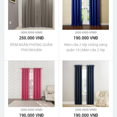
300.000 VNĐ
200.000 VNĐ
250.000 VNĐ
190.000 VNĐ
RÈM NGĂN PHÒNG QUẬN
Rèm cửa 2 lớp chống nắng
PHÚ NHUẬN
quận 10 | Màn cửa 2 lớp
chống nắng quận 10 Tp
HCM
200.000 VNĐ
200.000 VNĐ
190.000 VNĐ
190.000 VNĐ