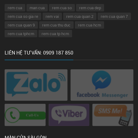
rem cua
man cua
rem cua so
rem cua dep
rem cua so gia re
rem vai
rem cua quan 2
rem cua quan 7
rem cua quan 9
rem cua thu duc
rem cua hcm
rem cua tphcm
rem cua tp hcm
LIÊN HỆ TƯ VẤN: 0909 187 850
MÀN CỬA SÀI GÒN