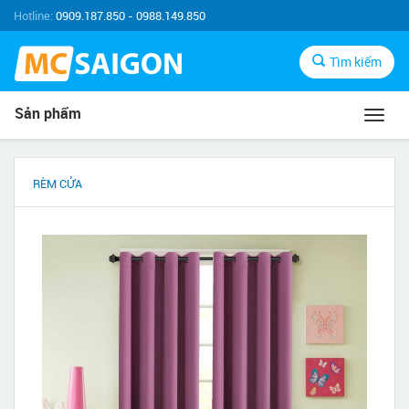
Hotline:
0909.187.850 - 0988.149.850
Tìm kiếm
Sản phẩm
Toggl
navig
RÈM CỬA