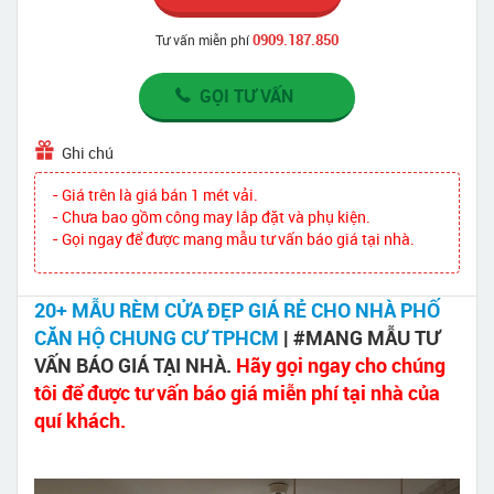
0909.187.850
Tư vấn miễn phí
GỌI TƯ VẤN
Ghi chú
- Giá trên là giá bán 1 mét vải.
- Chưa bao gồm công may lắp đặt và phụ kiện.
- Gọi ngay để được mang mẫu tư vấn báo giá tại nhà.
20+ MẪU RÈM CỬA ĐẸP GIÁ RẺ CHO NHÀ PHỐ
CĂN HỘ CHUNG CƯ TPHCM
| #MANG MẪU TƯ
VẤN BÁO GIÁ TẠI NHÀ.
Hãy gọi ngay cho chúng
tôi để được tư vấn báo giá miễn phí tại nhà của
quí khách.