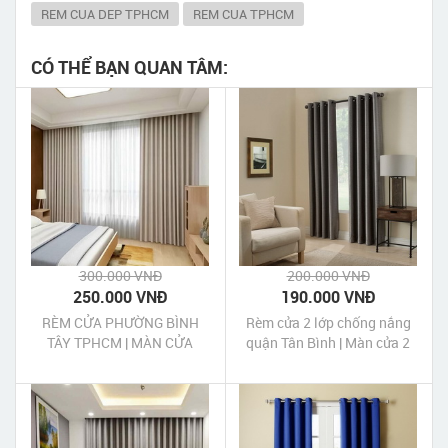
REM CUA DEP TPHCM
REM CUA TPHCM
CÓ THỂ BẠN QUAN TÂM:
300.000 VNĐ
200.000 VNĐ
250.000 VNĐ
190.000 VNĐ
RÈM CỬA PHƯỜNG BÌNH
Rèm cửa 2 lớp chống nắng
TÂY TPHCM | MÀN CỬA
quận Tân Bình | Màn cửa 2
PHƯỜNG BÌNH TÂY TPHCM
lớp chống nắng quận Tân
Bình Tp HCM