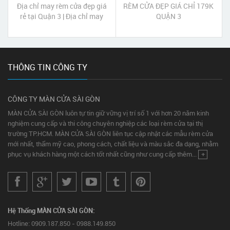
Địa chỉ may rèm cửa đẹp giá
RÈM CỬA ĐẸP GIÁ CHỈ 179K
rẻ tại Quận 3 | Địa chỉ may
QUẬN 3
màn cửa đẹp giá rẻ tại Quận
3
THÔNG TIN CÔNG TY
CÔNG TY MÀN CỬA SÀI GÒN
MÀN CỬA SÀI GÒN luôn tự tin giữ vững vị trí số 1 với hơn 20 năm kinh
nghiệm cung cấp và thi công chuyên nghiệp các loại rèm cửa tại thị
trường TP.HCM. MÀN CỬA SÀI GÒN liên tục cập nhật các mẫu rèm cửa
mới nhất, thẩm mỹ cao, phong cách, chất liệu và màu sắc đa dạng, nhằm
phục vụ khách hàng một cách tốt nhất cũng như cung cấp thêm...
+
Hệ Thống MÀN CỬA SÀI GÒN:
Hotline: 0909.187.850 - 0988.149.850