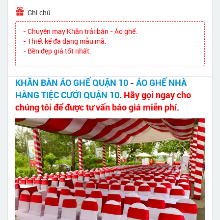
Ghi chú
- Chuyên may Khăn trải bàn - Áo ghế.
- Thiết kế đa dạng mẫu mã.
- Bền đẹp giá tốt nhất.
KHĂN BÀN ÁO GHẾ QUẬN 10
-
ÁO GHẾ NHÀ
HÀNG TIỆC CƯỚI QUẬN 10
.
Hãy gọi ngay cho
chúng tôi để được tư vấn báo giá miễn phí.