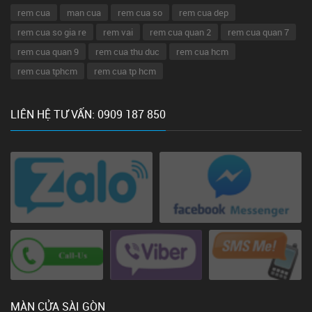
rem cua
man cua
rem cua so
rem cua dep
rem cua so gia re
rem vai
rem cua quan 2
rem cua quan 7
rem cua quan 9
rem cua thu duc
rem cua hcm
rem cua tphcm
rem cua tp hcm
LIÊN HỆ TƯ VẤN: 0909 187 850
MÀN CỬA SÀI GÒN