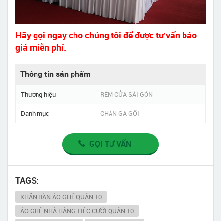
Hãy gọi ngay cho chúng tôi để được tư vấn báo
giá miễn phí.
Thông tin sản phẩm
Thương hiệu
RÈM CỬA SÀI GÒN
Danh mục
CHĂN GA GỐI
GỌI TƯ VẤN
TAGS:
KHĂN BÀN ÁO GHẾ QUẬN 10
ÁO GHẾ NHÀ HÀNG TIỆC CƯỚI QUẬN 10