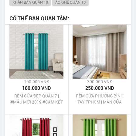
KHĂN BÀN QUẬN 10
ÁO GHẾ QUẬN 10
CÓ THỂ BẠN QUAN TÂM:
190.000 VNĐ
300.000 VNĐ
180.000 VNĐ
250.000 VNĐ
RÈM CỬA ĐẸP QUẬN 7 |
RÈM CỬA PHƯỜNG BÌNH
#MẪU MỚI 2019 #CAM KẾT
TÂY TPHCM | MÀN CỬA
GIÁ RẺ NHẤT
PHƯỜNG BÌNH TÂY TPHCM