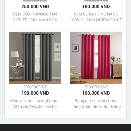
300.000 VNĐ
190.000 VNĐ
250.000 VNĐ
180.000 VNĐ
RÈM CỬA PHƯỜNG TÂN
RÈM CỬA CHỐNG NẮNG
SƠN TPHCM | MÀN CỬA
100% QUẬN 9 | #RÈM GIÁ RẺ
PHƯỜNG TÂN SƠN TPHCM
#BÁO GIÁ TẠI NHÀ
200.000 VNĐ
200.000 VNĐ
190.000 VNĐ
190.000 VNĐ
Màn vải cao cấp một màu -
Bảng giá rèm vải chống
Màn vải đẹp cho căn hộ
nắng Quận Bình Tân | Bảng
chung cư - màn vải màu
giá rèm cửa chống nắng
xám
Quận Bình Tân