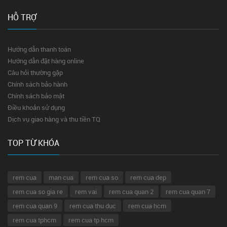
HỖ TRỢ
Hướng dẫn thanh toán
Hướng dẫn đặt hàng online
Câu hỏi thường gặp
Chính sách bảo hành
Chính sách bảo mật
Điều khoản sử dụng
Dịch vụ giao hàng và thu tiền TQ
TOP TỪ KHÓA
rem cua
man cua
rem cua so
rem cua dep
rem cua so gia re
rem vai
rem cua quan 2
rem cua quan 7
rem cua quan 9
rem cua thu duc
rem cua hcm
rem cua tphcm
rem cua tp hcm