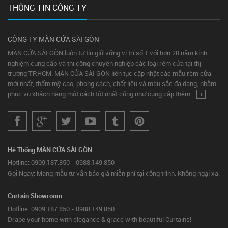
THÔNG TIN CÔNG TY
CÔNG TY MÀN CỬA SÀI GÒN
MÀN CỬA SÀI GÒN luôn tự tin giữ vững vị trí số 1 với hơn 20 năm kinh
nghiệm cung cấp và thi công chuyên nghiệp các loại rèm cửa tại thị
trường TP.HCM. MÀN CỬA SÀI GÒN liên tục cập nhật các mẫu rèm cửa
mới nhất, thẩm mỹ cao, phong cách, chất liệu và màu sắc đa dạng, nhằm
phục vụ khách hàng một cách tốt nhất cũng như cung cấp thêm...
+
Hệ Thống MÀN CỬA SÀI GÒN:
Hotline: 0909.187.850 - 0988.149.850
Gọi Ngay: Mang mẫu tư vấn báo giá miễn phí tại công trình. Không ngại xa.
Curtain Showroom:
Hotline: 0909.187.850 - 0988.149.850
Drape your home with elegance & grace with beautiful Curtains!