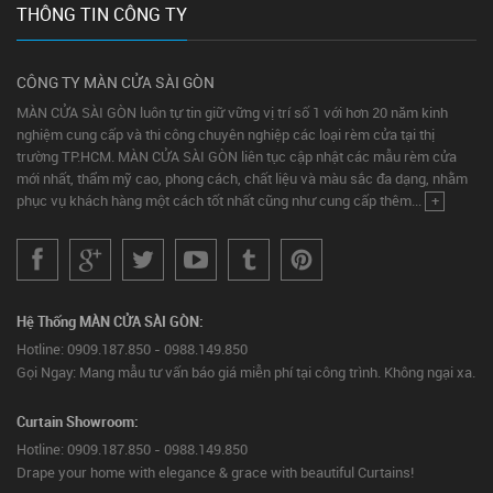
THÔNG TIN CÔNG TY
CÔNG TY MÀN CỬA SÀI GÒN
MÀN CỬA SÀI GÒN luôn tự tin giữ vững vị trí số 1 với hơn 20 năm kinh
nghiệm cung cấp và thi công chuyên nghiệp các loại rèm cửa tại thị
trường TP.HCM. MÀN CỬA SÀI GÒN liên tục cập nhật các mẫu rèm cửa
mới nhất, thẩm mỹ cao, phong cách, chất liệu và màu sắc đa dạng, nhằm
phục vụ khách hàng một cách tốt nhất cũng như cung cấp thêm...
+
Hệ Thống MÀN CỬA SÀI GÒN:
Hotline: 0909.187.850 - 0988.149.850
Gọi Ngay: Mang mẫu tư vấn báo giá miễn phí tại công trình. Không ngại xa.
Curtain Showroom:
Hotline: 0909.187.850 - 0988.149.850
Drape your home with elegance & grace with beautiful Curtains!