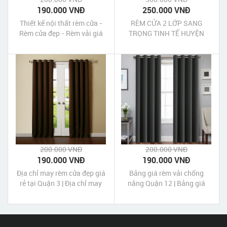
190.000 VNĐ
250.000 VNĐ
Thiết kế nội thất rèm cửa -
RÈM CỬA 2 LỚP SANG
Rèm cửa đẹp - Rèm vải giá
TRỌNG TINH TẾ HUYỆN
rẻ TP HCM
BÌNH CHÁNH
200.000 VNĐ
200.000 VNĐ
190.000 VNĐ
190.000 VNĐ
Địa chỉ may rèm cửa đẹp giá
Bảng giá rèm vải chống
rẻ tại Quận 3 | Địa chỉ may
nắng Quận 12 | Bảng giá
màn cửa đẹp giá rẻ tại Quận
rèm cửa chống nắng Quận
3
12