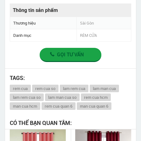
Thông tin sản phẩm
Thương hiệu
Sài Gòn
Danh mục
RÈM CỬA
GỌI TƯ VẤN
TAGS:
rem cua
rem cua so
lam rem cua
lam man cua
lam rem cua so
lam man cua so
rem cua hcm
man cua hcm
rem cua quan 6
man cua quan 6
CÓ THỂ BẠN QUAN TÂM: