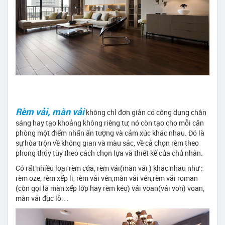
Rèm vải, màn vải
không chỉ đơn giản có công dụng chắn
sáng hay tạo khoảng không riêng tư, nó còn tạo cho mỗi căn
phòng một điểm nhấn ấn tượng và cảm xúc khác nhau. Đó là
sự hòa trộn về không gian và màu sắc, về cả chọn rèm theo
phong thủy tùy theo cách chọn lựa và thiết kế của chủ nhân.
Có rất nhiều loại rèm cửa, rèm vải(màn vải ) khác nhau như :
rèm oze, rèm xếp li, rèm vải vén,màn vải vén,rèm vải roman
(còn gọi là màn xếp lớp hay rèm kéo) vải voan(vải von) voan,
màn vải đục lỗ.. .