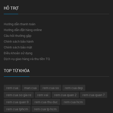
HỖ TRỢ
Hướng dẫn thanh toán
Hướng dẫn đặt hàng online
Câu hỏi thường gặp
Chính sách bảo hành
Chính sách bảo mật
Điều khoản sử dụng
Dịch vụ giao hàng và thu tiền TQ
TOP TỪ KHÓA
rem cua
man cua
rem cua so
rem cua dep
rem cua so gia re
rem vai
rem cua quan 2
rem cua quan 7
rem cua quan 9
rem cua thu duc
rem cua hcm
rem cua tphcm
rem cua tp hcm