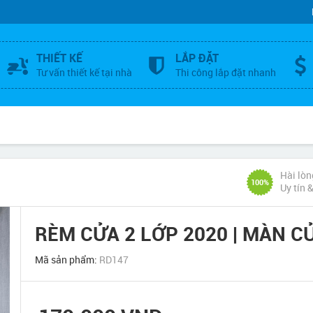
THIẾT KẾ
LẮP ĐẶT
Tư vấn thiết kế tại nhà
Thi công lắp đặt nhanh
Hài lòn
100%
Uy tín 
RÈM CỬA 2 LỚP 2020 | MÀN C
Mã sản phẩm:
RD147