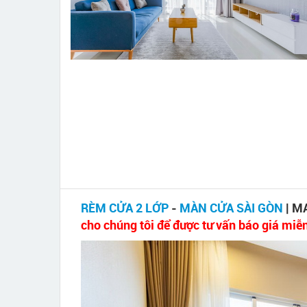
RÈM CỬA 2 LỚP
-
MÀN CỬA SÀI GÒN
| M
cho chúng tôi để được tư vấn báo giá miễ