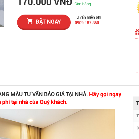
170.000 VNĐ
Còn hàng
Tư vấn miễn phí
ĐẶT NGAY
0909.187.850
ANG MẪU TƯ VẤN BÁO GIÁ TẠI NHÀ.
Hãy gọi ngay
n phí tại nhà của Quý khách.
T
T
D