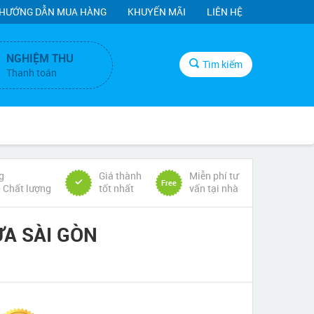
HƯỚNG DẪN MUA HÀNG
KHUYẾN MÃI
LIÊN HỆ
NGHIỆM THU
Tìm kiếm
Thanh toán
g
Giá thành
Miễn phí tư
Free
& Chất lượng
tốt nhất
vấn tại nhà
ỬA SÀI GÒN