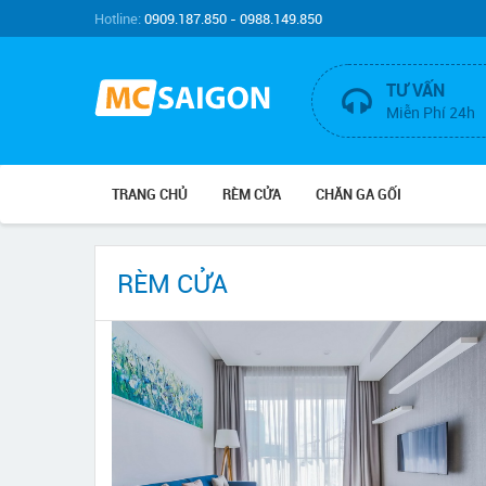
Hotline:
0909.187.850 - 0988.149.850
TƯ VẤN
Miễn Phí 24h
TRANG CHỦ
RÈM CỬA
CHĂN GA GỐI
RÈM CỬA