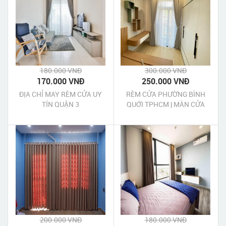
180.000 VNĐ
300.000 VNĐ
170.000 VNĐ
250.000 VNĐ
ĐỊA CHỈ MAY RÈM CỬA UY
RÈM CỬA PHƯỜNG BÌNH
TÍN QUẬN 3
QUỚI TPHCM | MÀN CỬA
PHƯỜNG BÌNH QUỚI
TPHCM
200.000 VNĐ
180.000 VNĐ