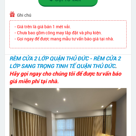
Ghi chú
- Giá trên là giá bán 1 mét vải.
- Chưa bao gồm công may lắp đặt và phụ kiện.
- Gọi ngay để được mang mẫu tư vấn báo giá tại nhà.
RÈM CỬA 2 LỚP QUẬN THỦ ĐỨC - RÈM CỬA 2
LỚP SANG TRỌNG TINH TẾ QUẬN THỦ ĐỨC
.
Hãy gọi ngay cho chúng tôi để được tư vấn báo
giá miễn phí tại nhà.