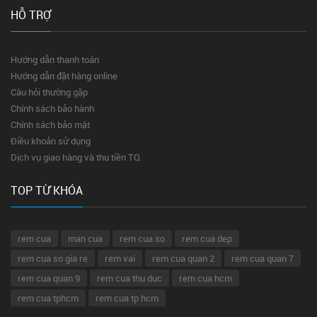
HỖ TRỢ
Hướng dẫn thanh toán
Hướng dẫn đặt hàng online
Câu hỏi thường gặp
Chính sách bảo hành
Chính sách bảo mật
Điều khoản sử dụng
Dịch vụ giao hàng và thu tiền TQ
TOP TỪ KHÓA
rem cua
man cua
rem cua so
rem cua dep
rem cua so gia re
rem vai
rem cua quan 2
rem cua quan 7
rem cua quan 9
rem cua thu duc
rem cua hcm
rem cua tphcm
rem cua tp hcm