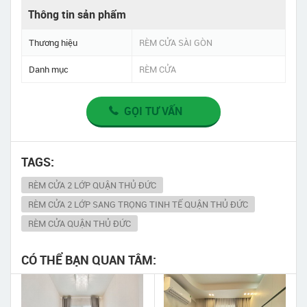
Thông tin sản phẩm
Thương hiệu
RÈM CỬA SÀI GÒN
Danh mục
RÈM CỬA
GỌI TƯ VẤN
TAGS:
RÈM CỬA 2 LỚP QUẬN THỦ ĐỨC
RÈM CỬA 2 LỚP SANG TRỌNG TINH TẾ QUẬN THỦ ĐỨC
RÈM CỬA QUẬN THỦ ĐỨC
CÓ THỂ BẠN QUAN TÂM: