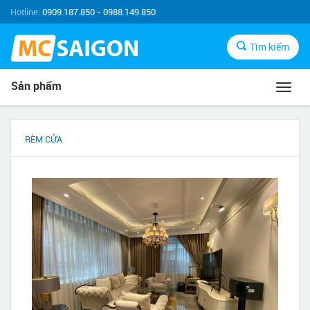
Hotline:
0909.187.850 - 0988.149.850
Tìm kiếm
Sản phẩm
Toggl
navig
RÈM CỬA