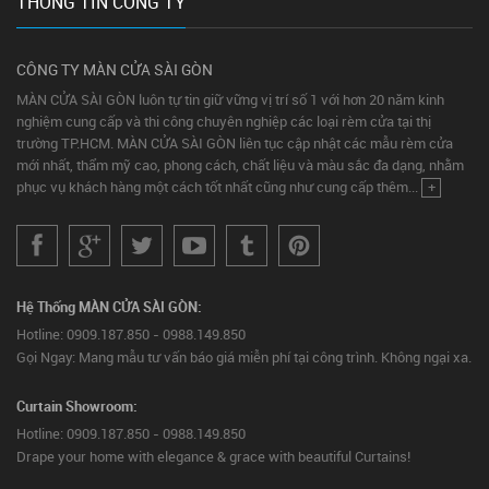
THÔNG TIN CÔNG TY
CÔNG TY MÀN CỬA SÀI GÒN
MÀN CỬA SÀI GÒN luôn tự tin giữ vững vị trí số 1 với hơn 20 năm kinh
nghiệm cung cấp và thi công chuyên nghiệp các loại rèm cửa tại thị
trường TP.HCM. MÀN CỬA SÀI GÒN liên tục cập nhật các mẫu rèm cửa
mới nhất, thẩm mỹ cao, phong cách, chất liệu và màu sắc đa dạng, nhằm
phục vụ khách hàng một cách tốt nhất cũng như cung cấp thêm...
+
Hệ Thống MÀN CỬA SÀI GÒN:
Hotline: 0909.187.850 - 0988.149.850
Gọi Ngay: Mang mẫu tư vấn báo giá miễn phí tại công trình. Không ngại xa.
Curtain Showroom:
Hotline: 0909.187.850 - 0988.149.850
Drape your home with elegance & grace with beautiful Curtains!