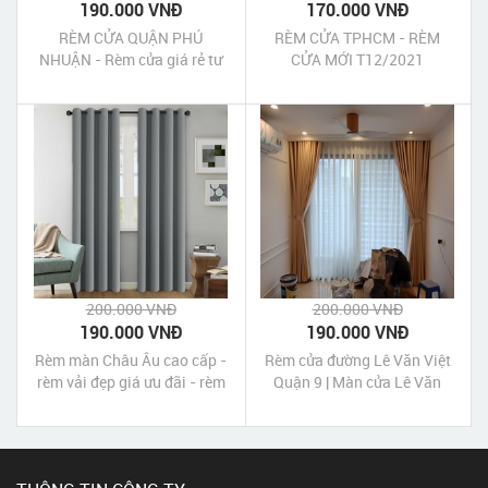
190.000 VNĐ
170.000 VNĐ
RÈM CỬA QUẬN PHÚ
RÈM CỬA TPHCM - RÈM
NHUẬN - Rèm cửa giá rẻ tư
CỬA MỚI T12/2021
vấn 24/7
200.000 VNĐ
200.000 VNĐ
190.000 VNĐ
190.000 VNĐ
Rèm màn Châu Âu cao cấp -
Rèm cửa đường Lê Văn Việt
rèm vải đẹp giá ưu đãi - rèm
Quận 9 | Màn cửa Lê Văn
gấm tráng xi màu bạc
Việt Quận 9 Tp HCM