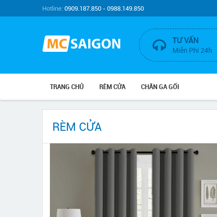
Hotline:
0909.187.850 - 0988.149.850
TƯ VẤN
Miễn Phí 24h
TRANG CHỦ
RÈM CỬA
CHĂN GA GỐI
RÈM CỬA