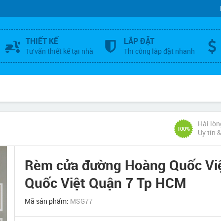
THIẾT KẾ
LẮP ĐẶT
Tư vấn thiết kế tại nhà
Thi công lắp đặt nhanh
Hài lòn
100%
Uy tín 
Rèm cửa đường Hoàng Quốc Việ
Quốc Việt Quận 7 Tp HCM
Mã sản phẩm:
MSG77