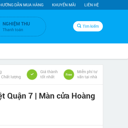
HƯỚNG DẪN MUA HÀNG
KHUYẾN MÃI
LIÊN HỆ
NGHIỆM THU
Tìm kiếm
Thanh toán
g
Giá thành
Miễn phí tư
Free
& Chất lượng
tốt nhất
vấn tại nhà
t Quận 7 | Màn cửa Hoàng