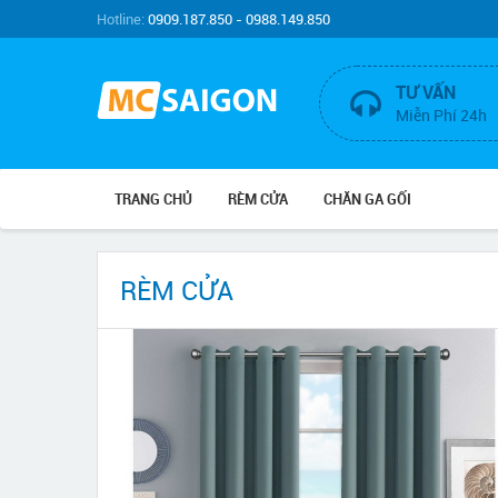
Hotline:
0909.187.850 - 0988.149.850
TƯ VẤN
Miễn Phí 24h
TRANG CHỦ
RÈM CỬA
CHĂN GA GỐI
RÈM CỬA