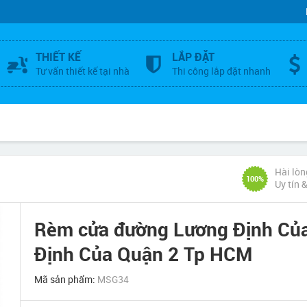
THIẾT KẾ
LẮP ĐẶT
Tư vấn thiết kế tại nhà
Thi công lắp đặt nhanh
Hài lòn
100%
Uy tín 
Rèm cửa đường Lương Định Của
Định Của Quận 2 Tp HCM
Mã sản phẩm:
MSG34