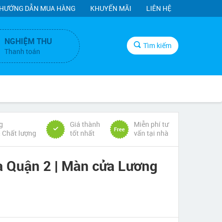
HƯỚNG DẪN MUA HÀNG
KHUYẾN MÃI
LIÊN HỆ
NGHIỆM THU
Tìm kiếm
Thanh toán
g
Giá thành
Miễn phí tư
Free
& Chất lượng
tốt nhất
vấn tại nhà
 Quận 2 | Màn cửa Lương