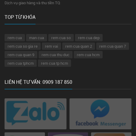
Dịch vụ giao hàng và thu tiền TQ
TOP TỪ KHÓA
rem cua
man cua
rem cua so
rem cua dep
rem cua so gia re
rem vai
rem cua quan 2
rem cua quan 7
rem cua quan 9
rem cua thu duc
rem cua hcm
rem cua tphcm
rem cua tp hcm
LIÊN HỆ TƯ VẤN: 0909 187 850