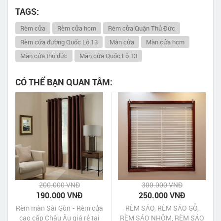
TAGS:
Rèm cửa
Rèm cửa hcm
Rèm cửa Quận Thủ Đức
Rèm cửa đường Quốc Lộ 13
Màn cửa
Màn cửa hcm
Màn cửa thủ đức
Màn cửa Quốc Lộ 13
CÓ THỂ BẠN QUAN TÂM:
200.000 VNĐ
300.000 VNĐ
190.000 VNĐ
250.000 VNĐ
Rèm màn Sài Gòn - Rèm cửa
RÈM SÁO, RÈM SÁO GỖ,
cao cấp Châu Âu giá rẻ tại
RÈM SÁO NHÔM, RÈM SÁO