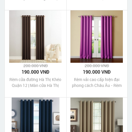
TP HCM
NHỰA GÒ VẤP TPHCM
200.000 VNĐ
200.000 VNĐ
190.000 VNĐ
190.000 VNĐ
Rèm cửa đường Hà Thị Khéo
Rèm vải cao cấp hiện đại
Quận 12 | Màn cửa Hà Thị
phong cách Châu Âu - Rèm
Khéo Quận 12 Tp HCM
vải gấm tráng xi một màu