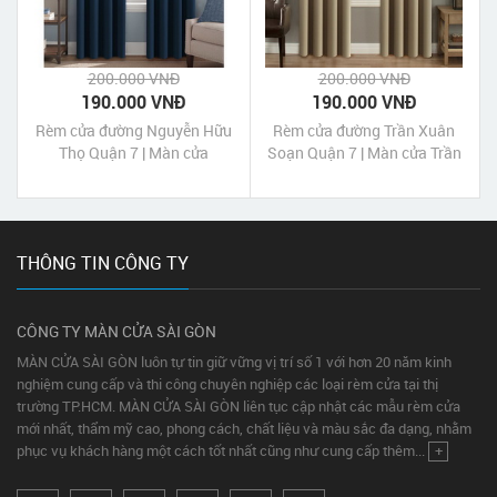
200.000 VNĐ
200.000 VNĐ
190.000 VNĐ
190.000 VNĐ
Rèm cửa đường Nguyễn Hữu
Rèm cửa đường Trần Xuân
Thọ Quận 7 | Màn cửa
Soạn Quận 7 | Màn cửa Trần
Nguyễn Hữu Thọ Quận 7 Tp
Xuân Soạn Quận 7 Tp HCM
HCM
THÔNG TIN CÔNG TY
CÔNG TY MÀN CỬA SÀI GÒN
MÀN CỬA SÀI GÒN luôn tự tin giữ vững vị trí số 1 với hơn 20 năm kinh
nghiệm cung cấp và thi công chuyên nghiệp các loại rèm cửa tại thị
trường TP.HCM. MÀN CỬA SÀI GÒN liên tục cập nhật các mẫu rèm cửa
mới nhất, thẩm mỹ cao, phong cách, chất liệu và màu sắc đa dạng, nhằm
phục vụ khách hàng một cách tốt nhất cũng như cung cấp thêm...
+