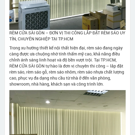
RÈM CỬA SÀI GÒN – ĐƠN VỊ THI CÔNG LẮP ĐẶT RÈM SÁO UY
TÍN, CHUYÊN NGHIỆP TẠI TP.HCM
Trong xu hướng thiết kế nội thất hiện đại, rèm sáo đang ngày
càng được ưa chuộng nhờ tính thẩm mỹ cao, khả năng điều
chỉnh ánh sáng linh hoạt và độ bền vượt trội. Tại TP.HCM,
RÈM CỬA SÀI GÒN tự hào là đơn vị chuyên thi công – lắp đặt
rèm sáo, rèm sáo gỗ, rèm sáo nhôm, rèm sáo nhựa chất lượng
cao, phục vụ đa dạng nhu cầu từ nhà ở đến văn phòng,
showroom, nhà hàng, khách sạn và công trình lớn.