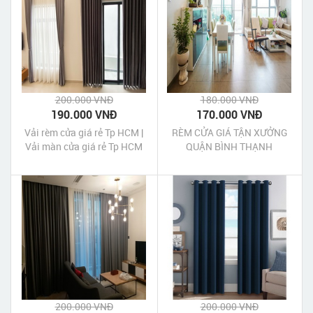
200.000 VNĐ
180.000 VNĐ
190.000 VNĐ
170.000 VNĐ
Vải rèm cửa giá rẻ Tp HCM |
RÈM CỬA GIÁ TẬN XƯỞNG
Vải màn cửa giá rẻ Tp HCM
QUẬN BÌNH THẠNH
200.000 VNĐ
200.000 VNĐ