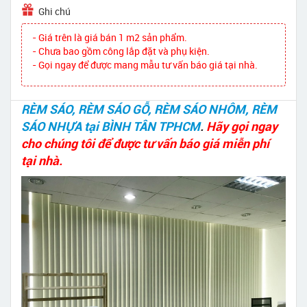
Ghi chú
- Giá trên là giá bán 1 m2 sản phẩm.
- Chưa bao gồm công lắp đặt và phụ kiện.
- Gọi ngay để được mang mẫu tư vấn báo giá tại nhà.
RÈM SÁO, RÈM SÁO GỖ, RÈM SÁO NHÔM, RÈM
SÁO NHỰA tại BÌNH TÂN TPHCM
.
Hãy gọi ngay
cho chúng tôi để được tư vấn báo giá miễn phí
tại nhà.