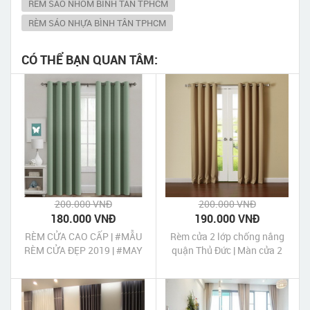
RÈM SÁO NHÔM BÌNH TÂN TPHCM
RÈM SÁO NHỰA BÌNH TÂN TPHCM
CÓ THỂ BẠN QUAN TÂM:
200.000 VNĐ
200.000 VNĐ
180.000 VNĐ
190.000 VNĐ
RÈM CỬA CAO CẤP | #MẪU
Rèm cửa 2 lớp chống nắng
RÈM CỬA ĐẸP 2019 | #MAY
quận Thủ Đức | Màn cửa 2
RÈM CỬA UY TÍN GIÁ RẺ
lớp chống nắng quận Thủ
Đức Tp HCM