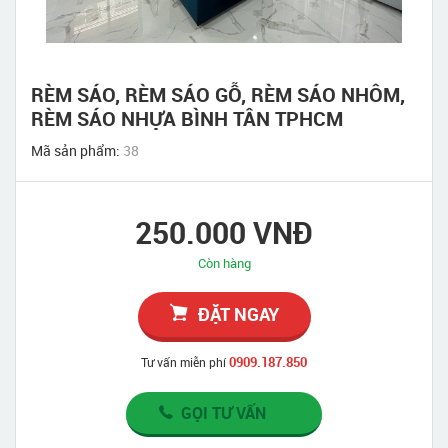
RÈM SÁO, RÈM SÁO GỖ, RÈM SÁO NHÔM,
RÈM SÁO NHỰA BÌNH TÂN TPHCM
Mã sản phẩm:
38
250.000 VNĐ
Còn hàng
ĐẶT NGAY
0909.187.850
Tư vấn miễn phí
GỌI TƯ VẤN