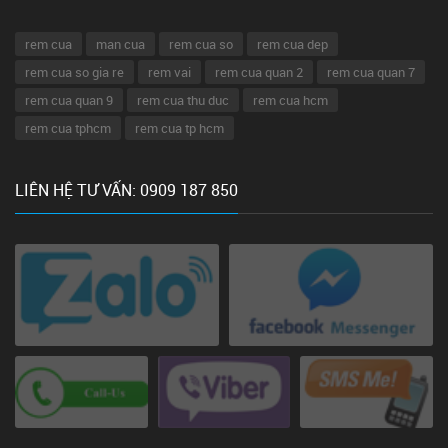
rem cua
man cua
rem cua so
rem cua dep
rem cua so gia re
rem vai
rem cua quan 2
rem cua quan 7
rem cua quan 9
rem cua thu duc
rem cua hcm
rem cua tphcm
rem cua tp hcm
LIÊN HỆ TƯ VẤN: 0909 187 850