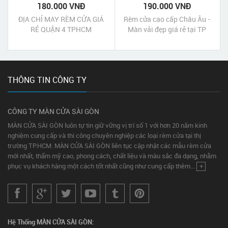
180.000 VNĐ
190.000 VNĐ
ĐỊA CHỈ MAY RÈM CỬA GIÁ
Rèm cửa cao cấp Châu Âu -
RẺ QUẬN 4 TPHCM
Màn vải đẹp giá rẻ tại TP
HCM - Rèm vải gấm tráng xi
màu lam sẫm
THÔNG TIN CÔNG TY
CÔNG TY MÀN CỬA SÀI GÒN
MÀN CỬA SÀI GÒN luôn tự tin giữ vững vị trí số 1 với hơn 20 năm kinh
nghiệm cung cấp và thi công chuyên nghiệp các loại rèm cửa tại thị
trường TP.HCM. MÀN CỬA SÀI GÒN liên tục cập nhật các mẫu rèm cửa
mới nhất, thẩm mỹ cao, phong cách, chất liệu và màu sắc đa dạng, nhằm
phục vụ khách hàng một cách tốt nhất cũng như cung cấp thêm...
+
Hệ Thống MÀN CỬA SÀI GÒN: