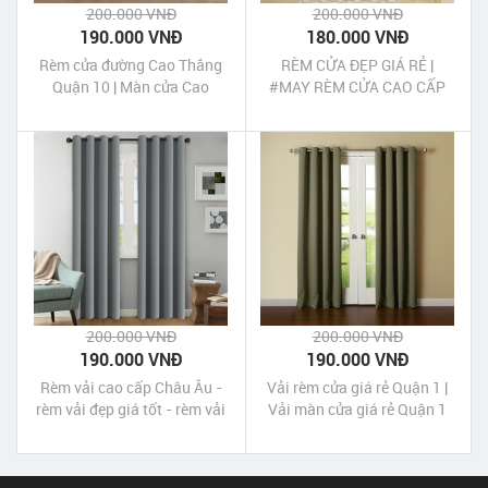
200.000 VNĐ
200.000 VNĐ
190.000 VNĐ
180.000 VNĐ
Rèm cửa đường Cao Thắng
RÈM CỬA ĐẸP GIÁ RẺ |
Quận 10 | Màn cửa Cao
#MAY RÈM CỬA CAO CẤP
Thắng Quận 10 Tp HCM
200.000 VNĐ
200.000 VNĐ
190.000 VNĐ
190.000 VNĐ
Rèm vải cao cấp Châu Âu -
Vải rèm cửa giá rẻ Quận 1 |
rèm vải đẹp giá tốt - rèm vải
Vải màn cửa giá rẻ Quận 1
màu xám bạc gấm tráng xi