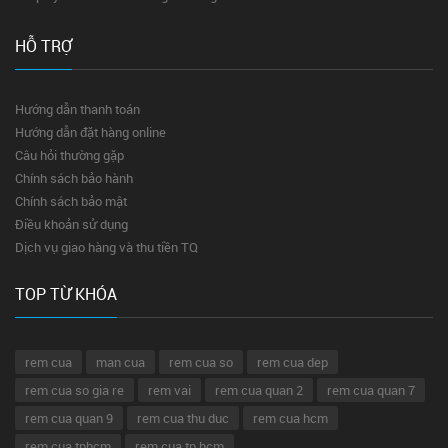
HỖ TRỢ
Hướng dẫn thanh toán
Hướng dẫn đặt hàng online
Câu hỏi thường gặp
Chính sách bảo hành
Chính sách bảo mật
Điều khoản sử dụng
Dịch vụ giao hàng và thu tiền TQ
TOP TỪ KHÓA
rem cua
man cua
rem cua so
rem cua dep
rem cua so gia re
rem vai
rem cua quan 2
rem cua quan 7
rem cua quan 9
rem cua thu duc
rem cua hcm
rem cua tphcm
rem cua tp hcm