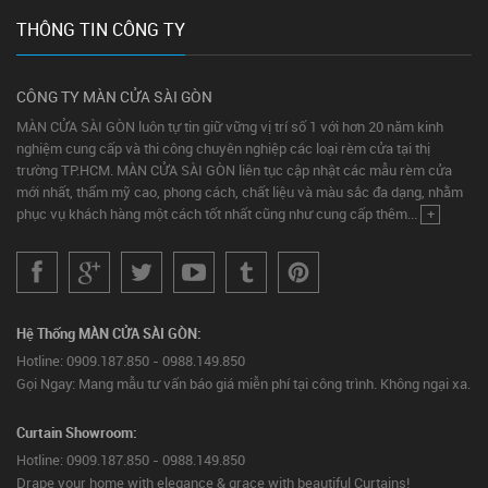
THÔNG TIN CÔNG TY
CÔNG TY MÀN CỬA SÀI GÒN
MÀN CỬA SÀI GÒN luôn tự tin giữ vững vị trí số 1 với hơn 20 năm kinh
nghiệm cung cấp và thi công chuyên nghiệp các loại rèm cửa tại thị
trường TP.HCM. MÀN CỬA SÀI GÒN liên tục cập nhật các mẫu rèm cửa
mới nhất, thẩm mỹ cao, phong cách, chất liệu và màu sắc đa dạng, nhằm
phục vụ khách hàng một cách tốt nhất cũng như cung cấp thêm...
+
Hệ Thống MÀN CỬA SÀI GÒN:
Hotline: 0909.187.850 - 0988.149.850
Gọi Ngay: Mang mẫu tư vấn báo giá miễn phí tại công trình. Không ngại xa.
Curtain Showroom:
Hotline: 0909.187.850 - 0988.149.850
Drape your home with elegance & grace with beautiful Curtains!