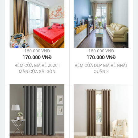
180.000 VNĐ
180.000 VNĐ
170.000 VNĐ
170.000 VNĐ
RÈM CỬA GIÁ RẺ 2020 |
RÈM CỬA ĐẸP GIÁ RẺ NHẤT
MÀN CỬA SÀI GÒN
QUẬN 3