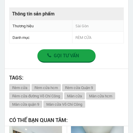
Thông tin sản phẩm
Thương hiệu
Sài Gòn
Danh mục
RÈM CỬA
GỌI TƯ VẤN
TAGS:
Rèm cửa
Rèm cửa hcm
Rèm cửa Quận 9
Rèm cửa đường Võ Chí Công
Màn cửa
Màn cửa hcm
Màn cửa quận 9
Màn cửa Võ Chí Công
CÓ THỂ BẠN QUAN TÂM: