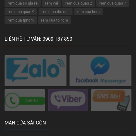
rem cua so gia re
rem vai
rem cua quan 2
rem cua quan 7
rem cua quan 9
rem cua thu duc
rem cua hcm
rem cua tphcm
rem cua tp hcm
LIÊN HỆ TƯ VẤN: 0909 187 850
MÀN CỬA SÀI GÒN