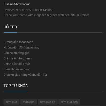
Curtain Showroom:
Hotline: 0909.187.850 - 0988.149.850
Drape your home with elegance & grace with beautiful Curtains!
HỖ TRỢ
Hướng dẫn thanh toán
Hướng dẫn đặt hàng online
Câu hỏi thường gặp
Chính sách bảo hành
Chính sách bảo mật
Điều khoản sử dụng
Dịch vụ giao hàng và thu tiền TQ
TOP TỪ KHÓA
rem cua
man cua
rem cua so
rem cua dep