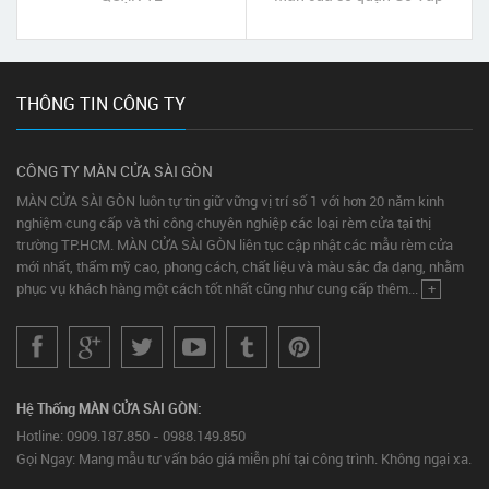
TpHCM
THÔNG TIN CÔNG TY
CÔNG TY MÀN CỬA SÀI GÒN
MÀN CỬA SÀI GÒN luôn tự tin giữ vững vị trí số 1 với hơn 20 năm kinh
nghiệm cung cấp và thi công chuyên nghiệp các loại rèm cửa tại thị
trường TP.HCM. MÀN CỬA SÀI GÒN liên tục cập nhật các mẫu rèm cửa
mới nhất, thẩm mỹ cao, phong cách, chất liệu và màu sắc đa dạng, nhằm
phục vụ khách hàng một cách tốt nhất cũng như cung cấp thêm...
+
Hệ Thống MÀN CỬA SÀI GÒN:
Hotline: 0909.187.850 - 0988.149.850
Gọi Ngay: Mang mẫu tư vấn báo giá miễn phí tại công trình. Không ngại xa.