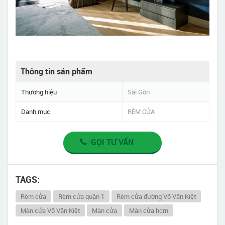
Thông tin sản phẩm
Thương hiệu
Sài Gòn
Danh mục
RÈM CỬA
GỌI TƯ VẤN
TAGS:
Rèm cửa
Rèm cửa quận 1
Rèm cửa đường Võ Văn Kiệt
Màn cửa Võ Văn Kiệt
Màn cửa
Màn cửa hcm