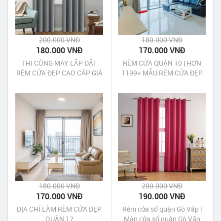
200.000 VNĐ
180.000 VNĐ
180.000 VNĐ
170.000 VNĐ
THI CÔNG MAY LẮP ĐẶT
RÈM CỬA QUẬN 10 | HƠN
RÈM CỬA ĐẸP CAO CẤP GIÁ
1199+ MẪU RÈM CỬA ĐẸP
RẺ NHẤT TẠI CÁC QUẬN
GIÁ RẺ NHẤT
TPHCM
180.000 VNĐ
200.000 VNĐ
170.000 VNĐ
190.000 VNĐ
ĐỊA CHỈ LÀM RÈM CỬA ĐẸP
Rèm cửa sổ quận Gò Vấp |
QUẬN 12
Màn cửa sổ quận Gò Vấp