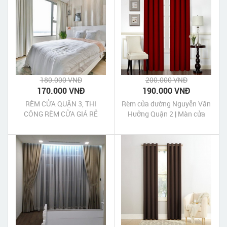
180.000 VNĐ
200.000 VNĐ
170.000 VNĐ
190.000 VNĐ
RÈM CỬA QUẬN 3, THI
Rèm cửa đường Nguyễn Văn
CÔNG RÈM CỬA GIÁ RẺ
Hưởng Quận 2 | Màn cửa
Nguyễn Văn Hưởng Quận 2
Tp HCM