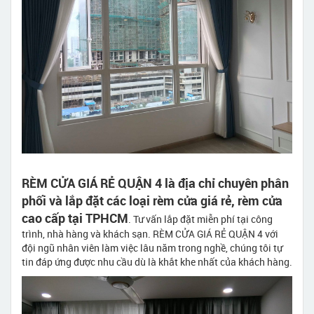
RÈM CỬA GIÁ RẺ QUẬN 4 là địa chỉ chuyên phân
phối và lắp đặt các loại rèm cửa giá rẻ, rèm cửa
cao cấp tại TPHCM
. Tư vấn lắp đặt miễn phí tại công
trình, nhà hàng và khách sạn. RÈM CỬA GIÁ RẺ QUẬN 4 với
đội ngũ nhân viên làm việc lâu năm trong nghề, chúng tôi tự
tin đáp ứng được nhu cầu dù là khắt khe nhất của khách hàng.