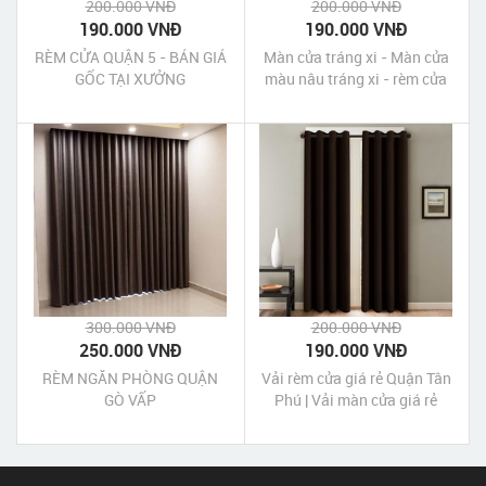
200.000 VNĐ
200.000 VNĐ
190.000 VNĐ
190.000 VNĐ
RÈM CỬA QUẬN 5 - BÁN GIÁ
Màn cửa tráng xi - Màn cửa
GỐC TẠI XƯỞNG
màu nâu tráng xi - rèm cửa
đẹp giá rẻ
300.000 VNĐ
200.000 VNĐ
250.000 VNĐ
190.000 VNĐ
RÈM NGĂN PHÒNG QUẬN
Vải rèm cửa giá rẻ Quận Tân
GÒ VẤP
Phú | Vải màn cửa giá rẻ
Quận Tân Phú