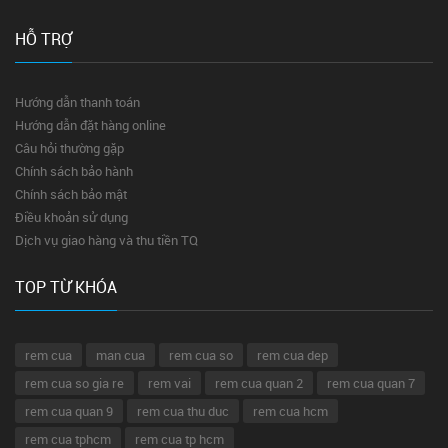
HỖ TRỢ
Hướng dẫn thanh toán
Hướng dẫn đặt hàng online
Câu hỏi thường gặp
Chính sách bảo hành
Chính sách bảo mật
Điều khoản sử dụng
Dịch vụ giao hàng và thu tiền TQ
TOP TỪ KHÓA
rem cua
man cua
rem cua so
rem cua dep
rem cua so gia re
rem vai
rem cua quan 2
rem cua quan 7
rem cua quan 9
rem cua thu duc
rem cua hcm
rem cua tphcm
rem cua tp hcm