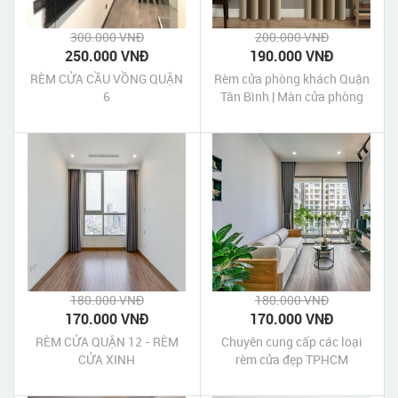
300.000 VNĐ
200.000 VNĐ
250.000 VNĐ
190.000 VNĐ
RÈM CỬA CẦU VỒNG QUẬN
Rèm cửa phòng khách Quận
6
Tân Bình | Màn cửa phòng
khách quận Tân Bình Tp
HCM
180.000 VNĐ
180.000 VNĐ
170.000 VNĐ
170.000 VNĐ
RÈM CỬA QUẬN 12 - RÈM
Chuyên cung cấp các loại
CỬA XINH
rèm cửa đẹp TPHCM