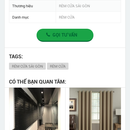
Thương hiệu
RÈM CỬA SÀI GÒN
Danh mục
RÈM CỬA
GỌI TƯ VẤN
TAGS:
RÈM CỬA SÀI GÒN
RÈM CỬA
CÓ THỂ BẠN QUAN TÂM: