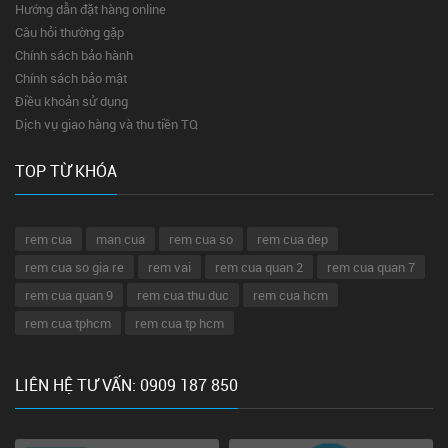
Hướng dẫn đặt hàng online
Câu hỏi thường gặp
Chính sách bảo hành
Chính sách bảo mật
Điều khoản sử dụng
Dịch vụ giao hàng và thu tiền TQ
TOP TỪ KHÓA
rem cua
man cua
rem cua so
rem cua dep
rem cua so gia re
rem vai
rem cua quan 2
rem cua quan 7
rem cua quan 9
rem cua thu duc
rem cua hcm
rem cua tphcm
rem cua tp hcm
LIÊN HỆ TƯ VẤN: 0909 187 850