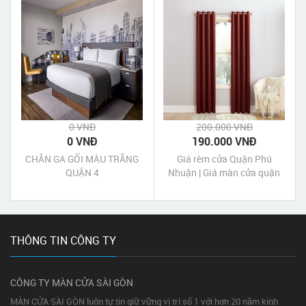
0 VNĐ
200.000 VNĐ
0 VNĐ
190.000 VNĐ
CHĂN GA GỐI MÀU TRẮNG
Giá rèm cửa Quận Phú
QUẬN 4
Nhuận | Giá màn cửa quận
Phú Nhuận Tp HCM
THÔNG TIN CÔNG TY
CÔNG TY MÀN CỬA SÀI GÒN
MÀN CỬA SÀI GÒN luôn tự tin giữ vững vị trí số 1 với hơn 20 năm kinh