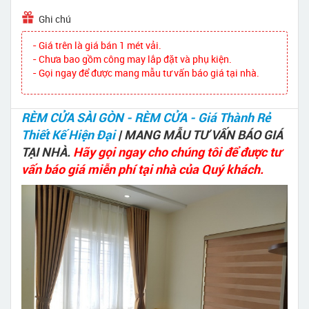
Ghi chú
- Giá trên là giá bán 1 mét vải.
- Chưa bao gồm công may lắp đặt và phụ kiện.
- Gọi ngay để được mang mẫu tư vấn báo giá tại nhà.
RÈM CỬA SÀI GÒN - RÈM CỬA - Giá Thành Rẻ
Thiết Kế Hiện Đại
| MANG MẪU TƯ VẤN BÁO GIÁ
TẠI NHÀ.
Hãy gọi ngay cho chúng tôi để được tư
vấn báo giá miễn phí tại nhà của Quý khách.