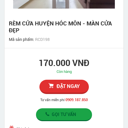
RÈM CỬA HUYỆN HÓC MÔN - MÀN CỬA
ĐẸP
Mã sản phẩm:
RCD198
170.000 VNĐ
Còn hàng
ĐẶT NGAY
0909.187.850
Tư vấn miễn phí
GỌI TƯ VẤN