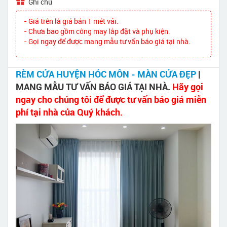
Ghi chú
- Giá trên là giá bán 1 mét vải.
- Chưa bao gồm công may lắp đặt và phụ kiện.
- Gọi ngay để được mang mẫu tư vấn báo giá tại nhà.
RÈM CỬA HUYỆN HÓC MÔN - MÀN CỬA ĐẸP
|
MANG MẪU TƯ VẤN BÁO GIÁ TẠI NHÀ.
Hãy gọi
ngay cho chúng tôi để được tư vấn báo giá miễn
phí tại nhà của Quý khách.