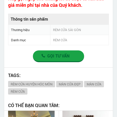
giá miễn phí tại nhà của Quý khách.
Thông tin sản phẩm
Thương hiệu
RÈM CỬA SÀI GÒN
Danh mục
RÈM CỬA
GỌI TƯ VẤN
TAGS:
RÈM CỬA HUYỆN HÓC MÔN
MÀN CỬA ĐẸP
MÀN CỬA
RÈM CỬA
CÓ THỂ BẠN QUAN TÂM: