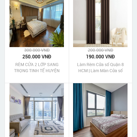
300.000 VNĐ
200.000 VNĐ
250.000 VNĐ
190.000 VNĐ
RÈM CỬA 2 LỚP SANG
Làm Rèm Cửa sổ Quận 8
TRỌNG TINH TẾ HUYỆN
HCM | Làm Màn Cửa sổ
BÌNH CHÁNH
Quận 8 HCM