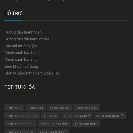
HỖ TRỢ
Hướng dẫn thanh toán
Hướng dẫn đặt hàng online
Câu hỏi thường gặp
Chính sách bảo hành
Chính sách bảo mật
Điều khoản sử dụng
Dịch vụ giao hàng và thu tiền TQ
TOP TỪ KHÓA
rem cua
man cua
rem cua so
rem cua dep
rem cua so gia re
rem vai
rem cua quan 2
rem cua quan 7
rem cua quan 9
rem cua thu duc
rem cua hcm
rem cua tphcm
rem cua tp hcm