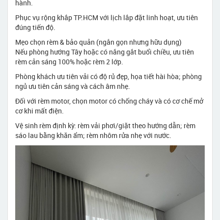
hành.
Phục vụ rộng khắp TP.HCM với lịch lắp đặt linh hoạt, ưu tiên
đúng tiến độ.
Mẹo chọn rèm & bảo quản (ngắn gọn nhưng hữu dụng)
Nếu phòng hướng Tây hoặc có nắng gắt buổi chiều, ưu tiên
rèm cản sáng 100% hoặc rèm 2 lớp.
Phòng khách ưu tiên vải có độ rủ đẹp, họa tiết hài hòa; phòng
ngủ ưu tiên cản sáng và cách âm nhẹ.
Đối với rèm motor, chọn motor có chống cháy và có cơ chế mở
cơ khi mất điện.
Vệ sinh rèm định kỳ: rèm vải phơi/giặt theo hướng dẫn; rèm
sáo lau bằng khăn ẩm; rèm nhôm rửa nhẹ với nước.