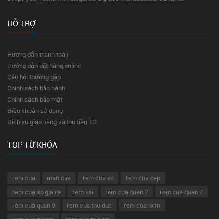
HỖ TRỢ
Hướng dẫn thanh toán
Hướng dẫn đặt hàng online
Câu hỏi thường gặp
Chính sách bảo hành
Chính sách bảo mật
Điều khoản sử dụng
Dịch vụ giao hàng và thu tiền TQ
TOP TỪ KHÓA
rem cua
man cua
rem cua so
rem cua dep
rem cua so gia re
rem vai
rem cua quan 2
rem cua quan 7
rem cua quan 9
rem cua thu duc
rem cua hcm