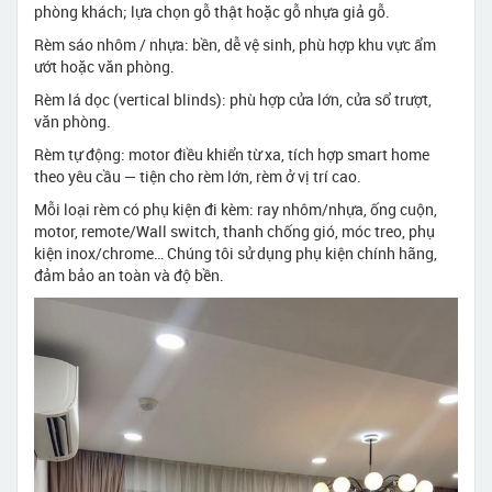
phòng khách; lựa chọn gỗ thật hoặc gỗ nhựa giả gỗ.
Rèm sáo nhôm / nhựa: bền, dễ vệ sinh, phù hợp khu vực ẩm
ướt hoặc văn phòng.
Rèm lá dọc (vertical blinds): phù hợp cửa lớn, cửa sổ trượt,
văn phòng.
Rèm tự động: motor điều khiển từ xa, tích hợp smart home
theo yêu cầu — tiện cho rèm lớn, rèm ở vị trí cao.
Mỗi loại rèm có phụ kiện đi kèm: ray nhôm/nhựa, ống cuộn,
motor, remote/Wall switch, thanh chống gió, móc treo, phụ
kiện inox/chrome… Chúng tôi sử dụng phụ kiện chính hãng,
đảm bảo an toàn và độ bền.