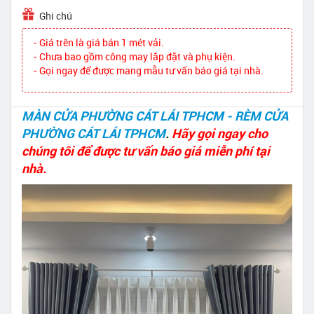
Ghi chú
- Giá trên là giá bán 1 mét vải.
- Chưa bao gồm công may lắp đặt và phụ kiện.
- Gọi ngay để được mang mẫu tư vấn báo giá tại nhà.
MÀN CỬA PHƯỜNG CÁT LÁI TPHCM - RÈM CỬA
PHƯỜNG CÁT LÁI TPHCM
.
Hãy gọi ngay cho
chúng tôi để được tư vấn báo giá miễn phí tại
nhà.