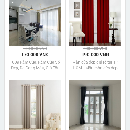
180.000 VNĐ
200.000 VNĐ
170.000 VNĐ
190.000 VNĐ
1009 Rèm Cửa, Rèm Cửa Sổ
Màn cửa đẹp giá rẻ tại TP
Đẹp, Đa Dạng Mẫu, Giá Tốt
HCM - Mẫu màn cửa đẹp
nhất 2016 - Màn vải gấm
tráng xi màu đỏ