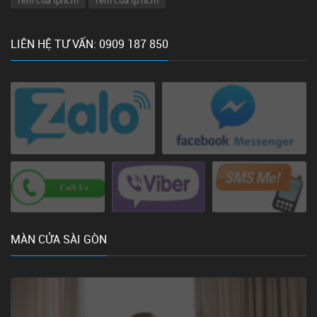
rem cua tphcm
rem cua tp hcm
LIÊN HỆ TƯ VẤN: 0909 187 850
MÀN CỬA SÀI GÒN