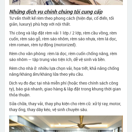
Những dịch vụ chính chúng tôi cung cấp
Tư vấn thiết kế rèm theo phong cách (hiện đại, cổ điển, tối
giản, luxury) phù hợp với nội thất.
Thi công và lắp đặt rèm vải 1 lớp / 2 lớp, rèm cầu vồng, rèm
cuốn, rèm sáo gỗ, rèm sáo nhôm, rèm sáo nhựa, rèm lá dọc,
rèm roman, rèm tự động (motorized).
Rèm cho văn phòng: rèm lá dọc, rèm cuốn chống nắng, rèm
sáo nhôm — tập trung vào tiện ích, dễ vệ sinh và bền.
Rèm cho nhà ở: nhiều lựa chọn vải, họa tiết, khả năng chống
nắng/kháng ẩm/kháng lửa theo yêu cầu.
Dịch vụ đo đạc tại nhà miễn phí (hoặc theo chính sách công
ty), báo giá nhanh, giao hàng & lắp đặt trong khung thời gian
thỏa thuận.
Sửa chữa, thay vải, thay phụ kiện cho rèm cũ: xử lý ray, motor,
thay ống, thay dây kéo, vệ sinh chuyên sâu.