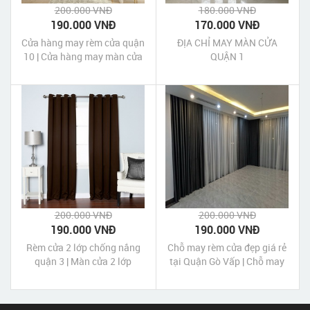
200.000 VNĐ
180.000 VNĐ
190.000 VNĐ
170.000 VNĐ
Cửa hàng may rèm cửa quận
ĐỊA CHỈ MAY MÀN CỬA
10 | Cửa hàng may màn cửa
QUẬN 1
quận 10 Tp HCM
200.000 VNĐ
200.000 VNĐ
190.000 VNĐ
190.000 VNĐ
Rèm cửa 2 lớp chống nắng
Chỗ may rèm cửa đẹp giá rẻ
quận 3 | Màn cửa 2 lớp
tại Quận Gò Vấp | Chỗ may
chống nắng quận 3 Tp HCM
màn cửa đẹp giá rẻ tại Quận
Gò Vấp Tp HCM