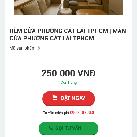
RÈM CỬA PHƯỜNG CÁT LÁI TPHCM | MÀN
CỬA PHƯỜNG CÁT LÁI TPHCM
Mã sản phẩm:
8
250.000 VNĐ
Còn hàng
ĐẶT NGAY
0909.187.850
Tư vấn miễn phí
GỌI TƯ VẤN