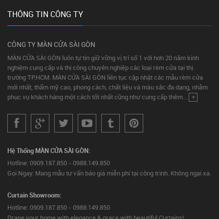
THÔNG TIN CÔNG TY
CÔNG TY MÀN CỬA SÀI GÒN
MÀN CỬA SÀI GÒN luôn tự tin giữ vững vị trí số 1 với hơn 20 năm kinh
nghiệm cung cấp và thi công chuyên nghiệp các loại rèm cửa tại thị
trường TP.HCM. MÀN CỬA SÀI GÒN liên tục cập nhật các mẫu rèm cửa
mới nhất, thẩm mỹ cao, phong cách, chất liệu và màu sắc đa dạng, nhằm
phục vụ khách hàng một cách tốt nhất cũng như cung cấp thêm...
+
Hệ Thống MÀN CỬA SÀI GÒN:
Hotline: 0909.187.850 - 0988.149.850
Gọi Ngay: Mang mẫu tư vấn báo giá miễn phí tại công trình. Không ngại xa.
Curtain Showroom:
Hotline: 0909.187.850 - 0988.149.850
Drape your home with elegance & grace with beautiful Curtains!