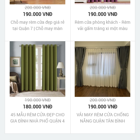
200.000 VNĐ
200.000 VNĐ
190.000 VNĐ
190.000 VNĐ
Chỗ may rèm cửa đẹp giá rẻ
Rèm cửa phòng khách - Rèm
tại Quận 7 | Chỗ may màn
vải gấm tráng xi một màu
cửa đẹp giá rẻ tại Quận 7 Tp
cao cấp giá rẻ
HCM
190.000 VNĐ
200.000 VNĐ
180.000 VNĐ
190.000 VNĐ
45 MẪU RÈM CỬA ĐẸP CHO
VẢI MAY RÈM CỬA CHỐNG
GIA ĐÌNH NHÀ PHỐ QUẬN 4
NẮNG QUẬN TÂN BÌNH