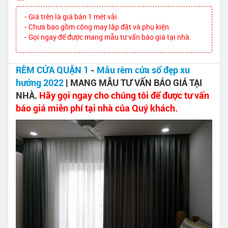
- Giá trên là giá bán 1 mét vải.
- Chưa bao gồm công may lắp đặt và phụ kiện.
- Gọi ngay để được mang mẫu tư vấn báo giá tại nhà.
RÈM CỬA QUẬN 1
-
Mẫu rèm cửa sổ đẹp xu
hướng 2022
| MANG MẪU TƯ VẤN BÁO GIÁ TẠI
NHÀ.
Hãy gọi ngay cho chúng tôi để được tư vấn
báo giá miễn phí tại nhà của Quý khách.