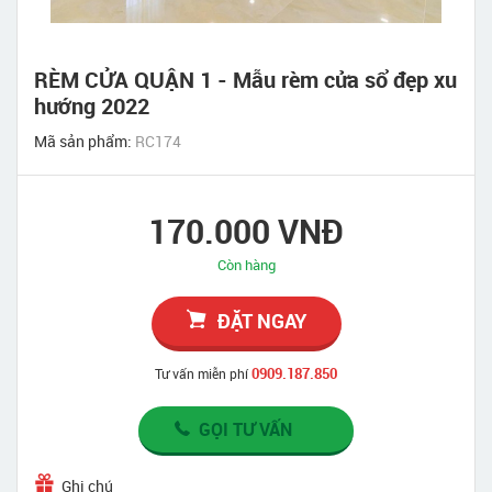
RÈM CỬA QUẬN 1 - Mẫu rèm cửa sổ đẹp xu
hướng 2022
Mã sản phẩm:
RC174
170.000 VNĐ
Còn hàng
ĐẶT NGAY
0909.187.850
Tư vấn miễn phí
GỌI TƯ VẤN
Ghi chú