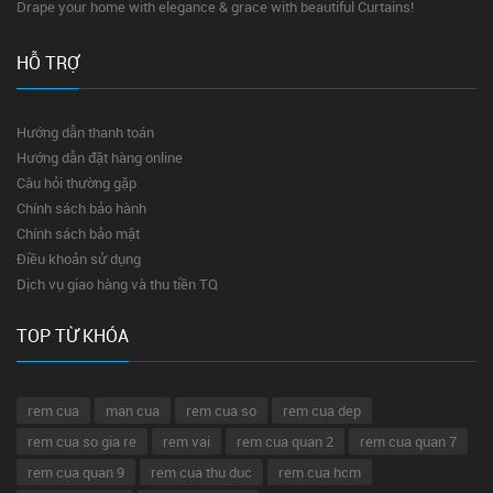
Drape your home with elegance & grace with beautiful Curtains!
HỖ TRỢ
Hướng dẫn thanh toán
Hướng dẫn đặt hàng online
Câu hỏi thường gặp
Chính sách bảo hành
Chính sách bảo mật
Điều khoản sử dụng
Dịch vụ giao hàng và thu tiền TQ
TOP TỪ KHÓA
rem cua
man cua
rem cua so
rem cua dep
rem cua so gia re
rem vai
rem cua quan 2
rem cua quan 7
rem cua quan 9
rem cua thu duc
rem cua hcm