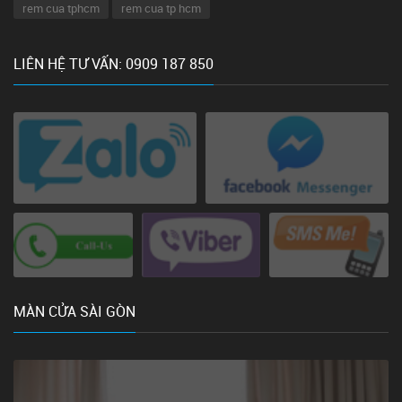
rem cua tphcm
rem cua tp hcm
LIÊN HỆ TƯ VẤN: 0909 187 850
MÀN CỬA SÀI GÒN