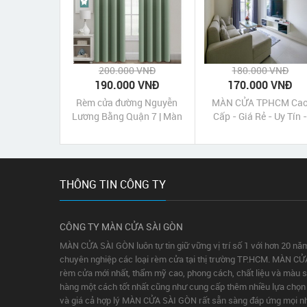
200.000 VNĐ
180.000 VNĐ
190.000 VNĐ
170.000 VNĐ
Rèm cửa đường Nguyễn
MÀN CỬA TPHCM Ca
Lương Bằng Quận 7 | Màn
Cấp - Giá Rẻ - Uy Tín 
cửa Nguyễn Lương Bằng
Chất Lượng Tốt‎
Quận 7 Tp HCM
THÔNG TIN CÔNG TY
CÔNG TY MÀN CỬA SÀI GÒN
MÀN CỬA SÀI GÒN luôn tự tin giữ vững vị trí số 1 với hơn 20 nă
chuyên nghiệp các loại rèm cửa tại thị trường TP.HCM. MÀN CỬ
rèm cửa mới nhất, thẩm mỹ cao, phong cách, chất liệu và màu 
hàng một cách tốt nhất cũng như cung cấp thêm nhiều lựa chọn c
và giá cả hợp lý MÀN CỬA SÀI GÒN rất sẵn sàng đáp ứng mọi nh