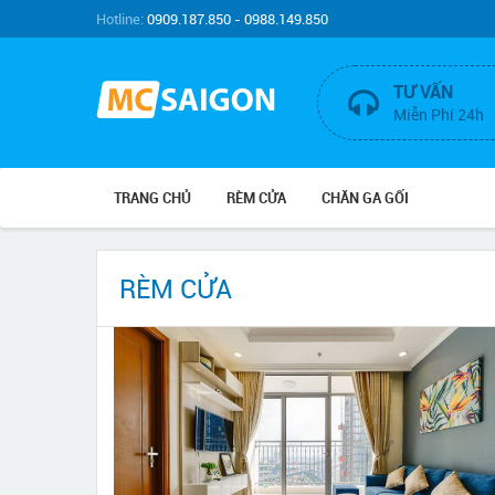
Hotline:
0909.187.850 - 0988.149.850
TƯ VẤN
Miễn Phí 24h
TRANG CHỦ
RÈM CỬA
CHĂN GA GỐI
RÈM CỬA