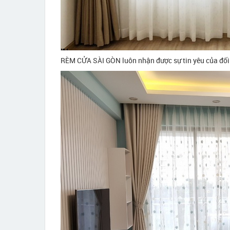
RÈM CỬA SÀI GÒN luôn nhận được sự tin yêu của đối