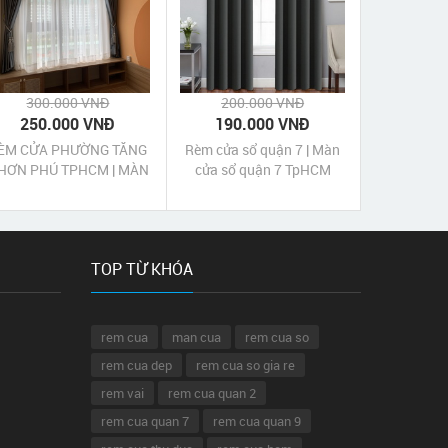
300.000 VNĐ
200.000 VNĐ
250.000 VNĐ
190.000 VNĐ
ÈM CỬA PHƯỜNG TĂNG
Rèm cửa sổ quận 7 | Màn
HƠN PHÚ TPHCM | MÀN
cửa sổ quận 7 TpHCM
CỬA PHƯỜNG TĂNG
NHƠN PHÚ TPHCM
TOP TỪ KHÓA
rem cua
man cua
rem cua so
rem cua dep
rem cua so gia re
rem vai
rem cua quan 2
rem cua quan 7
rem cua quan 9