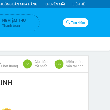
HƯỚNG DẪN MUA HÀNG
KHUYẾN MÃI
LIÊN HỆ
NGHIỆM THU
Tìm kiếm
Thanh toán
g
Giá thành
Miễn phí tư
Free
& Chất lượng
tốt nhất
vấn tại nhà
XINH