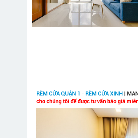
RÈM CỬA QUẬN 1
-
RÈM CỬA XINH
| MAN
cho chúng tôi để được tư vấn báo giá miễ