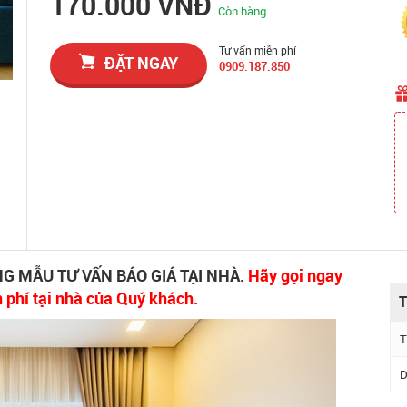
170.000 VNĐ
Còn hàng
Tư vấn miễn phí
ĐẶT NGAY
0909.187.850
G MẪU TƯ VẤN BÁO GIÁ TẠI NHÀ.
Hãy gọi ngay
n phí tại nhà của Quý khách.
T
T
D