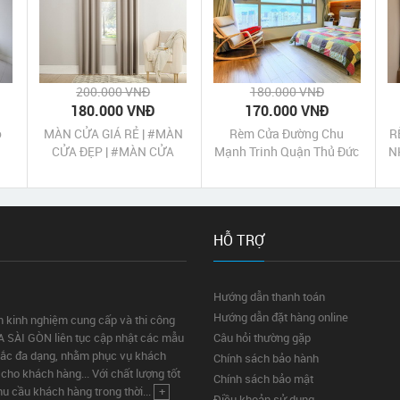
200.000 VNĐ
180.000 VNĐ
180.000 VNĐ
170.000 VNĐ
o
MÀN CỬA GIÁ RẺ | #MÀN
Rèm Cửa Đường Chu
R
-
CỬA ĐẸP | #MÀN CỬA
Mạnh Trinh Quận Thủ Đức
N
CAO CẤP TPHCM
HỖ TRỢ
Hướng dẫn thanh toán
Hướng dẫn đặt hàng online
m kinh nghiệm cung cấp và thi công
A SÀI GÒN liên tục cập nhật các mẫu
Câu hỏi thường gặp
sắc đa dạng, nhằm phục vụ khách
Chính sách bảo hành
ho khách hàng... Với chất lượng tốt
Chính sách bảo mật
u cầu khách hàng trong thời...
+
Điều khoản sử dụng