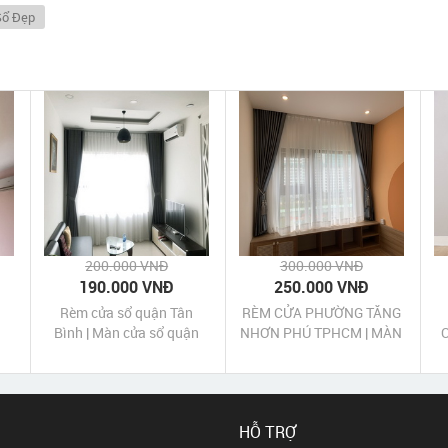
Sổ Đẹp
200.000 VNĐ
300.000 VNĐ
190.000 VNĐ
250.000 VNĐ
Rèm cửa sổ quận Tân
RÈM CỬA PHƯỜNG TĂNG
Bình | Màn cửa sổ quận
NHƠN PHÚ TPHCM | MÀN
12
Tân Bình TpHCM
CỬA PHƯỜNG TĂNG
NHƠN PHÚ TPHCM
HỖ TRỢ