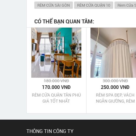
RÈM CỬA SÀI GÒN
RÈM CỬA QUẬN 10
Rèm Cửa 
CÓ THỂ BẠN QUAN TÂM:
180.000 VNĐ
300.000 VNĐ
170.000 VNĐ
250.000 VNĐ
RÈM CỬA QUẬN TÂN PHÚ
RÈM SPA ĐẸP, VÁCH
GIÁ TỐT NHẤT
NGĂN GIƯỜNG, RÈM
VOAN CAO CẤP QUẬN 
TPHCM
THÔNG TIN CÔNG TY