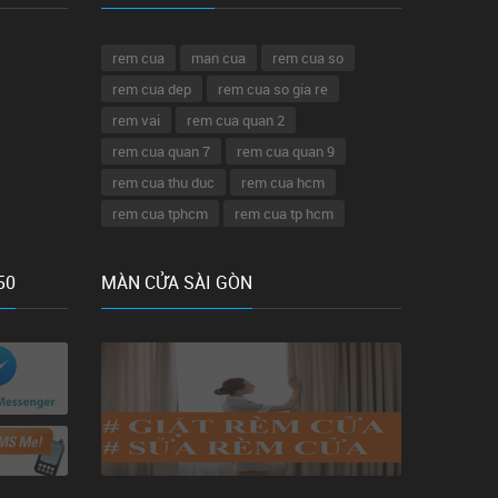
rem cua
man cua
rem cua so
rem cua dep
rem cua so gia re
rem vai
rem cua quan 2
rem cua quan 7
rem cua quan 9
rem cua thu duc
rem cua hcm
rem cua tphcm
rem cua tp hcm
50
MÀN CỬA SÀI GÒN