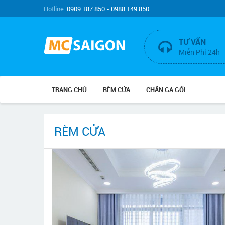
Hotline:
0909.187.850 - 0988.149.850
TƯ VẤN
Miễn Phí 24h
TRANG CHỦ
RÈM CỬA
CHĂN GA GỐI
RÈM CỬA