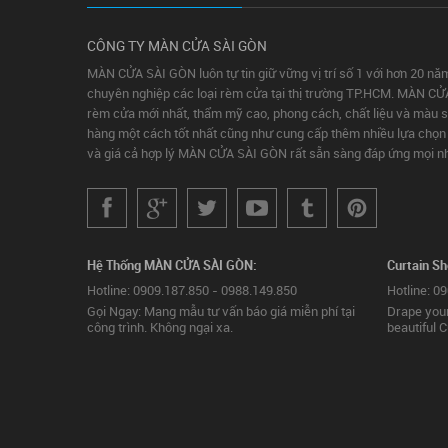
CÔNG TY MÀN CỬA SÀI GÒN
MÀN CỬA SÀI GÒN luôn tự tin giữ vững vị trí số 1 với hơn 20 nă
chuyên nghiệp các loại rèm cửa tại thị trường TP.HCM. MÀN CỬ
rèm cửa mới nhất, thẩm mỹ cao, phong cách, chất liệu và màu 
hàng một cách tốt nhất cũng như cung cấp thêm nhiều lựa chọn c
và giá cả hợp lý MÀN CỬA SÀI GÒN rất sẵn sàng đáp ứng mọi nh
Hệ Thống MÀN CỬA SÀI GÒN:
Curtain S
Hotline: 0909.187.850 - 0988.149.850
Hotline: 0
Gọi Ngay: Mang mẫu tư vấn báo giá miễn phí tại
Drape your
công trình. Không ngại xa.
beautiful C