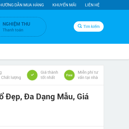
HƯỚNG DẪN MUA HÀNG
KHUYẾN MÃI
LIÊN HỆ
NGHIỆM THU
Tìm kiếm
Thanh toán
g
Giá thành
Miễn phí tư
Free
& Chất lượng
tốt nhất
vấn tại nhà
 Đẹp, Đa Dạng Mẫu, Giá