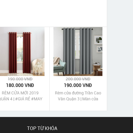
190.000 VNĐ
200.000 VNĐ
180.000 VNĐ
190.000 VNĐ
RÈM CỬA MỚI 2019
Rèm cửa đường Trần Cao
QUẬN 4 | #GIÁ RẺ #MAY
Vân Quận 3 | Màn cửa
ĐẸP #LẮP KỸ #BẢO
Trần Cao Vân Quận 3 Tp
HÀNH 3 NĂM
HCM
TOP TỪ KHÓA