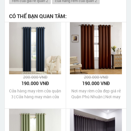
rem cua gia re quan 2
cua hang rem cua quan 2
CÓ THỂ BẠN QUAN TÂM:
200.000 VNĐ
200.000 VNĐ
190.000 VNĐ
190.000 VNĐ
Cửa hàng may rèm cửa quận
Nơi may rèm cửa đẹp giá rẻ
3 | Cửa hàng may màn cửa
Quận Phú Nhuận | Nơi may
quận 3 Tp HCM
màn cửa đẹp giá rẻ Quận
Phú Nhuận Tp HCM