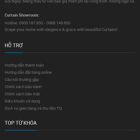
Gọi Ngay: Mang mẫu tư vấn báo giá miễn phí tại công trình. Không ngại xa.
Curtain Showroom:
Hotline: 0909.187.850 - 0988.149.850
Drape your home with elegance & grace with beautiful Curtains!
HỖ TRỢ
Hướng dẫn thanh toán
Hướng dẫn đặt hàng online
Câu hỏi thường gặp
Chính sách bảo hành
Chính sách bảo mật
Điều khoản sử dụng
Dịch vụ giao hàng và thu tiền TQ
TOP TỪ KHÓA