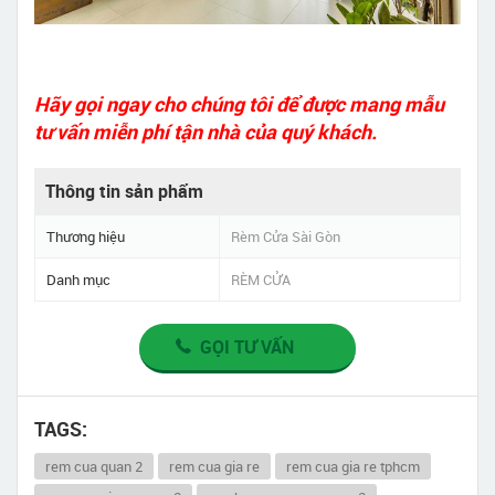
Hãy gọi ngay cho chúng tôi để được mang mẫu
tư vấn miễn phí tận nhà của quý khách.
Thông tin sản phẩm
Thương hiệu
Rèm Cửa Sài Gòn
Danh mục
RÈM CỬA
GỌI TƯ VẤN
TAGS:
rem cua quan 2
rem cua gia re
rem cua gia re tphcm