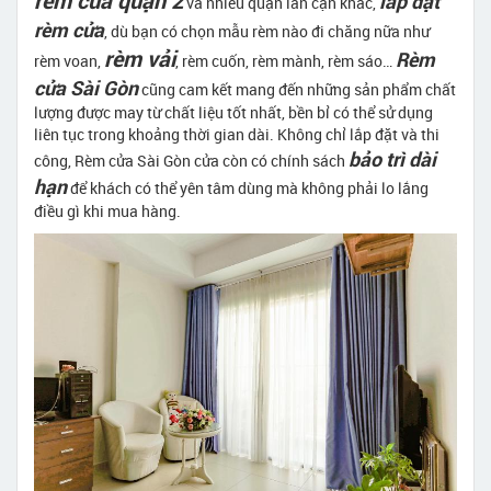
rèm cửa quận 2
lắp đặt
và nhiều quận lân cận khác,
rèm cửa
, dù bạn có chọn mẫu rèm nào đi chăng nữa như
rèm vải
Rèm
rèm voan,
, rèm cuốn, rèm mành, rèm sáo…
cửa Sài Gòn
cũng cam kết mang đến những sản phẩm chất
lượng được may từ chất liệu tốt nhất, bền bỉ có thể sử dụng
liên tục trong khoảng thời gian dài. Không chỉ lắp đặt và thi
bảo trì dài
công, Rèm cửa Sài Gòn cửa còn có chính sách
hạn
để khách có thể yên tâm dùng mà không phải lo lắng
điều gì khi mua hàng.