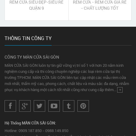
RÈM CỬA SIÊU ĐẸP-SIÊU RẺ
RÈM CỬA - RÈM CỬA GIÁ RẺ
QUẬN 9
- CHẤT LƯỢNG TỐT
THÔNG TIN CÔNG TY
CÔNG TY MÀN CỬA SÀI GÒN
MÀN CỬA SÀI GÒN luôn tự tin giữ vững vị trí số 1 với hơn 20 năm kinh
nghiệm cung cấp và thi công chuyên nghiệp các loại rèm cửa tại thị
trường TP.HCM. MÀN CỬA SÀI GÒN liên tục cập nhật các mẫu rèm cửa
mới nhất, thẩm mỹ cao, phong cách, chất liệu và màu sắc đa dạng, nhằm
phục vụ khách hàng một cách tốt nhất cũng như cung cấp thêm...
+
Hệ Thống MÀN CỬA SÀI GÒN:
Hotline: 0909.187.850 - 0988.149.850