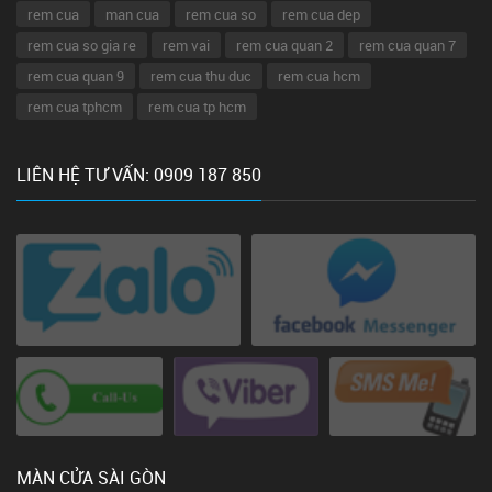
rem cua
man cua
rem cua so
rem cua dep
rem cua so gia re
rem vai
rem cua quan 2
rem cua quan 7
rem cua quan 9
rem cua thu duc
rem cua hcm
rem cua tphcm
rem cua tp hcm
LIÊN HỆ TƯ VẤN: 0909 187 850
MÀN CỬA SÀI GÒN