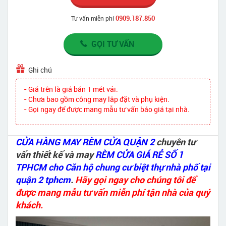
0909.187.850
Tư vấn miễn phí
GỌI TƯ VẤN
Ghi chú
- Giá trên là giá bán 1 mét vải.
- Chưa bao gồm công may lắp đặt và phụ kiện.
- Gọi ngay để được mang mẫu tư vấn báo giá tại nhà.
CỬA HÀNG MAY RÈM CỬA QUẬN 2
chuyên tư
vấn thiết kế và may
RÈM CỬA GIÁ RẺ SỐ 1
TPHCM cho Căn hộ chung cư biệt thự nhà phố tại
quận 2 tphcm
.
Hãy gọi ngay cho chúng tôi để
được mang mẫu tư vấn miễn phí tận nhà của quý
khách.