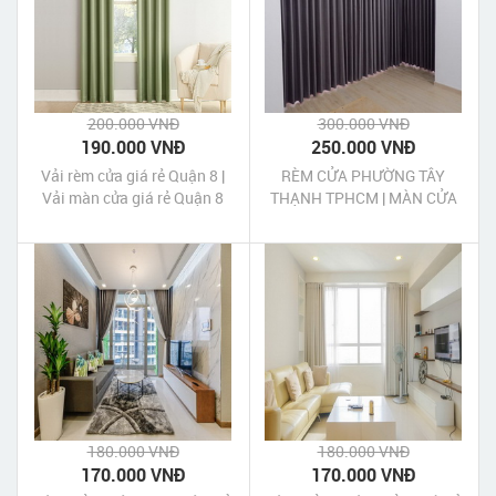
200.000 VNĐ
300.000 VNĐ
190.000 VNĐ
250.000 VNĐ
Vải rèm cửa giá rẻ Quận 8 |
RÈM CỬA PHƯỜNG TÂY
Vải màn cửa giá rẻ Quận 8
THẠNH TPHCM | MÀN CỬA
PHƯỜNG TÂY THẠNH
TPHCM
180.000 VNĐ
180.000 VNĐ
170.000 VNĐ
170.000 VNĐ