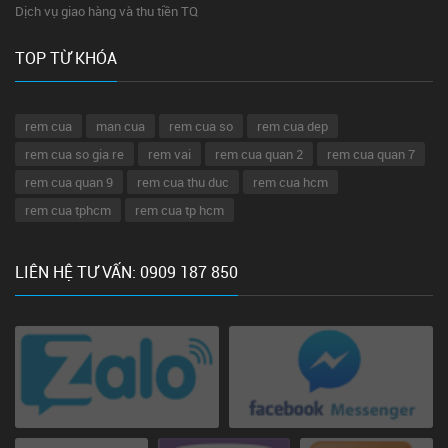
Dịch vụ giao hàng và thu tiền TQ
TOP TỪ KHÓA
rem cua
man cua
rem cua so
rem cua dep
rem cua so gia re
rem vai
rem cua quan 2
rem cua quan 7
rem cua quan 9
rem cua thu duc
rem cua hcm
rem cua tphcm
rem cua tp hcm
LIÊN HỆ TƯ VẤN: 0909 187 850