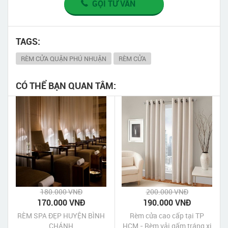
GỌI TƯ VẤN
TAGS:
RÈM CỬA QUẬN PHÚ NHUẬN
RÈM CỬA
CÓ THỂ BẠN QUAN TÂM:
180.000 VNĐ
200.000 VNĐ
170.000 VNĐ
190.000 VNĐ
RÈM SPA ĐẸP HUYỆN BÌNH
Rèm cửa cao cấp tại TP
CHÁNH
HCM - Rèm vải gấm tráng xi