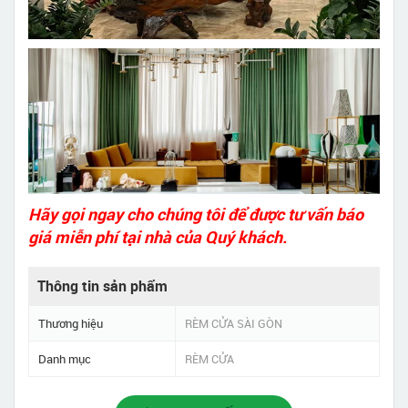
Hãy gọi ngay cho chúng tôi để được tư vấn báo
giá miễn phí tại nhà của Quý khách.
Thông tin sản phẩm
Thương hiệu
RÈM CỬA SÀI GÒN
Danh mục
RÈM CỬA