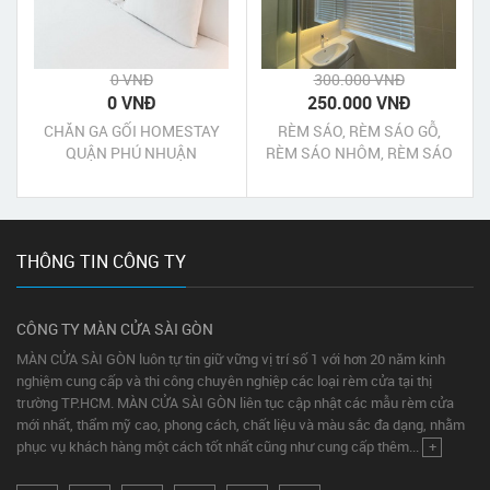
0 VNĐ
300.000 VNĐ
0 VNĐ
250.000 VNĐ
CHĂN GA GỐI HOMESTAY
RÈM SÁO, RÈM SÁO GỖ,
QUẬN PHÚ NHUẬN
RÈM SÁO NHÔM, RÈM SÁO
NHỰA QUẬN 1 TPHCM
THÔNG TIN CÔNG TY
CÔNG TY MÀN CỬA SÀI GÒN
MÀN CỬA SÀI GÒN luôn tự tin giữ vững vị trí số 1 với hơn 20 năm kinh
nghiệm cung cấp và thi công chuyên nghiệp các loại rèm cửa tại thị
trường TP.HCM. MÀN CỬA SÀI GÒN liên tục cập nhật các mẫu rèm cửa
mới nhất, thẩm mỹ cao, phong cách, chất liệu và màu sắc đa dạng, nhằm
phục vụ khách hàng một cách tốt nhất cũng như cung cấp thêm...
+