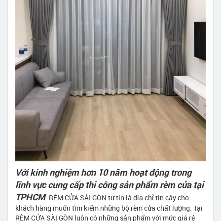
Với kinh nghiệm hơn 10 năm hoạt động trong
lĩnh vực cung cấp thi công sản phẩm rèm cửa tại
TPHCM
. RÈM CỬA SÀI GÒN tự tin là địa chỉ tin cậy cho
khách hàng muốn tìm kiếm những bộ rèm cửa chất lượng. Tại
RÈM CỬA SÀI GÒN luôn có những sản phẩm với mức giá rẻ