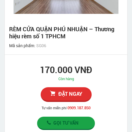
RÈM CỬA QUẬN PHÚ NHUẬN – Thương
hiệu rèm số 1 TPHCM
Mã sản phẩm:
SG06
170.000 VNĐ
Còn hàng
ĐẶT NGAY
0909.187.850
Tư vấn miễn phí
GỌI TƯ VẤN