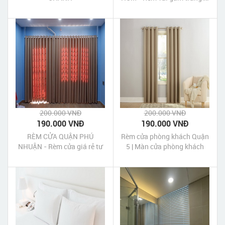
cao cấp bền đẹp giá rẻ
200.000 VNĐ
200.000 VNĐ
190.000 VNĐ
190.000 VNĐ
RÈM CỬA QUẬN PHÚ
Rèm cửa phòng khách Quận
NHUẬN - Rèm cửa giá rẻ tư
5 | Màn cửa phòng khách
vấn 24/7
quận 5 Tp HCM