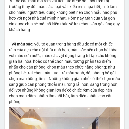
Vì thế các mẫu mã rèm vải liên tục được đổi mới trên thị
trường thay đổi màu sắc, loại vải, kiểu rèm, họa tiết,.. nó làm
cho nhiều người tiêu dùng không biết nên chọn mẫu nào phù
hợp với ngôi nhà cuả mình nhất. Hôm nay Màn cửa Sài gòn
xin được chia sẻ một số kiến thức về lựa chọn sàn gỗ cùng quý
khách hàng
-
Về màu sắc
: yếu tố quan trọng hàng đầu để có một chiếc
rèm cửa đẹp cho nội thất nhà bạn, màu sắc nên chọn hài hòa
với màu sơn nước, màu các vật dụng trang trí tạo cho không
gian hài hòa, hoặc có thể chọn màu tương phản tạo điểm
nhấn cho căn phòng, chọn màu theo chức năng phòng: như
phòng bé trai chọn màu tưoi trẻ màu xanh, đỏ; phòng bé gái
chọn màu hồng, tím,.. Những không gian nhỏ có thể chọn màu
sáng giúp căn phòng thoải mái, rộng rải hơn, sang trong hơn,
đối với những không gian lớn để có chiếc rèm cửa đẹp nên
chọn màu đậm, nhằm làm nổi bật, làm điểm nhấn cho căn
phòng.