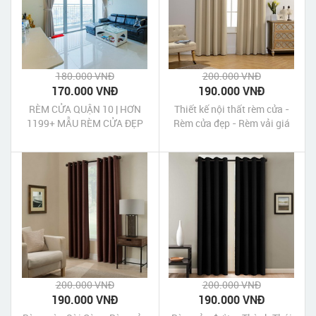
180.000 VNĐ
200.000 VNĐ
170.000 VNĐ
190.000 VNĐ
RÈM CỬA QUẬN 10 | HƠN
Thiết kế nội thất rèm cửa -
1199+ MẪU RÈM CỬA ĐẸP
Rèm cửa đẹp - Rèm vải giá
GIÁ RẺ NHẤT
rẻ TP HCM
200.000 VNĐ
200.000 VNĐ
190.000 VNĐ
190.000 VNĐ