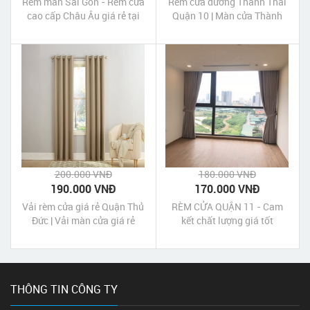
Rèm màn Sài Gòn - Rèm cửa
Rèm cửa đường Thành Thái
cao cấp Châu Âu giá rẻ tại
Quận 10 | Màn cửa Thành
TP HCM
Thái Quận 10 Tp HCM
200.000 VNĐ
180.000 VNĐ
190.000 VNĐ
170.000 VNĐ
Vải rèm cửa giá rẻ Quận Thủ
RÈM CỬA QUẬN 11 - Cam
Đức | Vải màn cửa giá rẻ
kết chất lượng giá tốt
Quận Thủ Đức
THÔNG TIN CÔNG TY