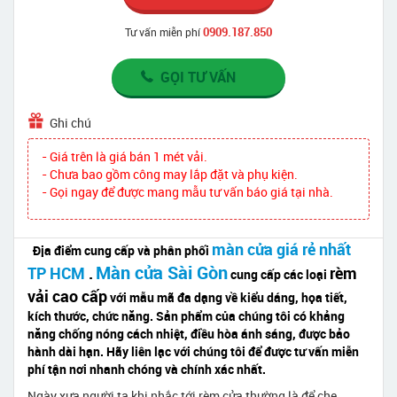
0909.187.850
Tư vấn miễn phí
GỌI TƯ VẤN
Ghi chú
- Giá trên là giá bán 1 mét vải.
- Chưa bao gồm công may lắp đặt và phụ kiện.
- Gọi ngay để được mang mẫu tư vấn báo giá tại nhà.
màn cửa giá rẻ nhất
Địa điểm cung cấp và phân phối
Màn cửa Sài Gòn
TP HCM
.
rèm
cung cấp các loại
vải cao cấp
với mẫu mã đa dạng về kiểu dáng, họa tiết,
kích thước, chức năng. Sản phẩm của chúng tôi có khảng
năng chống nóng cách nhiệt, điều hòa ánh sáng, được bảo
hành dài hạn. Hãy liên lạc với chúng tôi để được tư vấn miễn
phí tận nơi nhanh chóng và chính xác nhất.
Ngày xưa người ta khi nhắc tới rèm cửa thường là để che