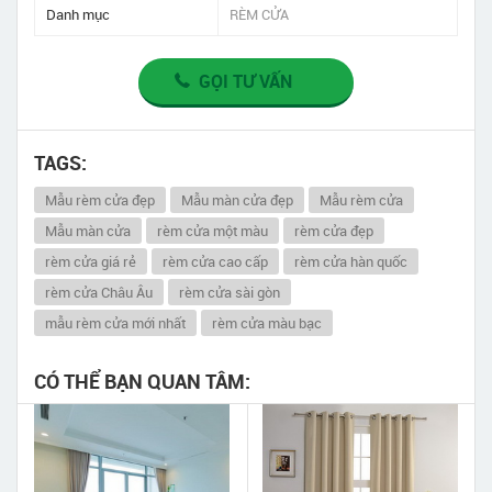
Danh mục
RÈM CỬA
GỌI TƯ VẤN
TAGS:
Mẫu rèm cửa đẹp
Mẫu màn cửa đẹp
Mẫu rèm cửa
Mẫu màn cửa
rèm cửa một màu
rèm cửa đẹp
rèm cửa giá rẻ
rèm cửa cao cấp
rèm cửa hàn quốc
rèm cửa Châu Âu
rèm cửa sài gòn
mẫu rèm cửa mới nhất
rèm cửa màu bạc
CÓ THỂ BẠN QUAN TÂM: