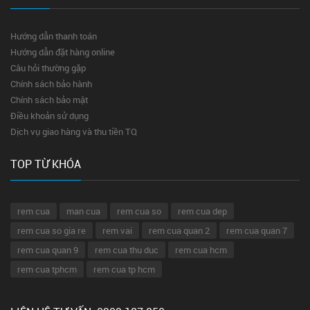
Hướng dẫn thanh toán
Hướng dẫn đặt hàng online
Câu hỏi thường gặp
Chính sách bảo hành
Chính sách bảo mật
Điều khoản sử dụng
Dịch vụ giao hàng và thu tiền TQ
TOP TỪ KHÓA
rem cua
man cua
rem cua so
rem cua dep
rem cua so gia re
rem vai
rem cua quan 2
rem cua quan 7
rem cua quan 9
rem cua thu duc
rem cua hcm
rem cua tphcm
rem cua tp hcm