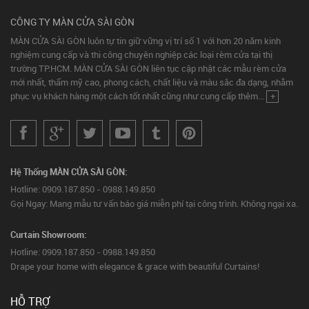
CÔNG TY MÀN CỬA SÀI GÒN
MÀN CỬA SÀI GÒN luôn tự tin giữ vững vị trí số 1 với hơn 20 năm kinh
nghiệm cung cấp và thi công chuyên nghiệp các loại rèm cửa tại thị
trường TP.HCM. MÀN CỬA SÀI GÒN liên tục cập nhật các mẫu rèm cửa
mới nhất, thẩm mỹ cao, phong cách, chất liệu và màu sắc đa dạng, nhằm
phục vụ khách hàng một cách tốt nhất cũng như cung cấp thêm...
+
Hệ Thống MÀN CỬA SÀI GÒN:
Hotline: 0909.187.850 - 0988.149.850
Gọi Ngay: Mang mẫu tư vấn báo giá miễn phí tại công trình. Không ngại xa.
Curtain Showroom:
Hotline: 0909.187.850 - 0988.149.850
Drape your home with elegance & grace with beautiful Curtains!
HỖ TRỢ