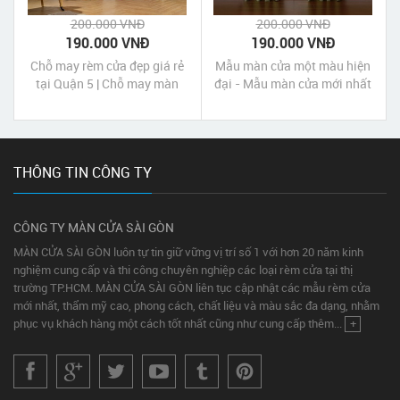
200.000 VNĐ
200.000 VNĐ
190.000 VNĐ
190.000 VNĐ
Chỗ may rèm cửa đẹp giá rẻ
Mẫu màn cửa một màu hiện
tại Quận 5 | Chỗ may màn
đại - Mẫu màn cửa mới nhất
cửa đẹp giá rẻ tại Quận 5 Tp
HCM
THÔNG TIN CÔNG TY
CÔNG TY MÀN CỬA SÀI GÒN
MÀN CỬA SÀI GÒN luôn tự tin giữ vững vị trí số 1 với hơn 20 năm kinh
nghiệm cung cấp và thi công chuyên nghiệp các loại rèm cửa tại thị
trường TP.HCM. MÀN CỬA SÀI GÒN liên tục cập nhật các mẫu rèm cửa
mới nhất, thẩm mỹ cao, phong cách, chất liệu và màu sắc đa dạng, nhằm
phục vụ khách hàng một cách tốt nhất cũng như cung cấp thêm...
+