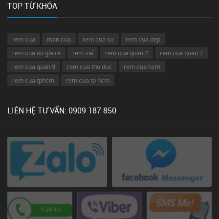
TOP TỪ KHÓA
rem cua
man cua
rem cua so
rem cua dep
rem cua so gia re
rem vai
rem cua quan 2
rem cua quan 7
rem cua quan 9
rem cua thu duc
rem cua hcm
rem cua tphcm
rem cua tp hcm
LIÊN HỆ TƯ VẤN: 0909 187 850