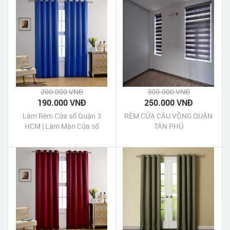
200.000 VNĐ
300.000 VNĐ
190.000 VNĐ
250.000 VNĐ
Làm Rèm Cửa sổ Quận 3
RÈM CỬA CẦU VỒNG QUẬN
HCM | Làm Màn Cửa sổ
TÂN PHÚ
Quận 3 HCM