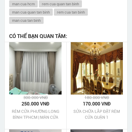
man cua hcm
rem cua quan tan binh
man cua quan tan binh
rem cua tan binh
man cua tan binh
CÓ THỂ BẠN QUAN TÂM:
300.000 VNĐ
180.000 VNĐ
250.000 VNĐ
170.000 VNĐ
RÈM CỬA PHƯỜNG LONG
SỬA CHỮA LẮP ĐẶT RÈM
BÌNH TPHCM | MÀN CỬA
CỬA QUẬN 1
PHƯỜNG LONG BÌNH
TPHCM