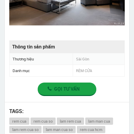
Thông tin sản phẩm
Thương hiệu
Sài Gòn
Danh mục
RÈM CỬA
GỌI TƯ VẤN
TAGS:
rem cua
rem cua so
lam rem cua
lam man cua
lam rem cua so
lam man cua so
rem cua hcm