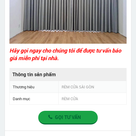
Hãy gọi ngay cho chúng tôi để được tư vấn báo
giá miễn phí tại nhà.
Thông tin sản phẩm
Thương hiệu
RÈM CỬA SÀI GÒN
Danh mục
RÈM CỬA
GỌI TƯ VẤN