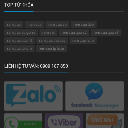
TOP TỪ KHÓA
rem cua
man cua
rem cua so
rem cua dep
rem cua so gia re
rem vai
rem cua quan 2
rem cua quan 7
rem cua quan 9
rem cua thu duc
rem cua hcm
rem cua tphcm
rem cua tp hcm
LIÊN HỆ TƯ VẤN: 0909 187 850