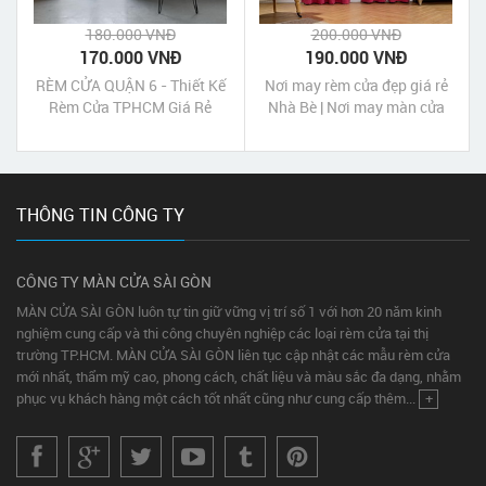
180.000 VNĐ
200.000 VNĐ
170.000 VNĐ
190.000 VNĐ
RÈM CỬA QUẬN 6 - Thiết Kế
Nơi may rèm cửa đẹp giá rẻ
Rèm Cửa TPHCM Giá Rẻ
Nhà Bè | Nơi may màn cửa
đẹp giá rẻ Nhà Bè Tp HCM
THÔNG TIN CÔNG TY
CÔNG TY MÀN CỬA SÀI GÒN
MÀN CỬA SÀI GÒN luôn tự tin giữ vững vị trí số 1 với hơn 20 năm kinh
nghiệm cung cấp và thi công chuyên nghiệp các loại rèm cửa tại thị
trường TP.HCM. MÀN CỬA SÀI GÒN liên tục cập nhật các mẫu rèm cửa
mới nhất, thẩm mỹ cao, phong cách, chất liệu và màu sắc đa dạng, nhằm
phục vụ khách hàng một cách tốt nhất cũng như cung cấp thêm...
+