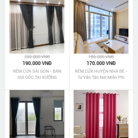
200.000 VNĐ
180.000 VNĐ
190.000 VNĐ
170.000 VNĐ
RÈM CỬA SÀI GÒN - BÁN
RÈM CỬA HUYỆN NHÀ BÈ -
GIÁ GỐC TẠI XƯỞNG
Tư Vấn Tận Nơi Miễn Phí