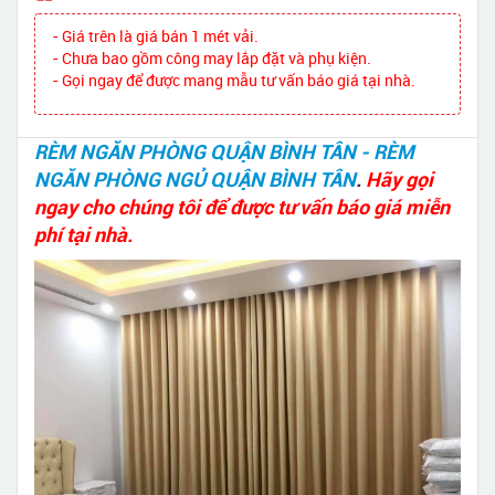
- Giá trên là giá bán 1 mét vải.
- Chưa bao gồm công may lắp đặt và phụ kiện.
- Gọi ngay để được mang mẫu tư vấn báo giá tại nhà.
RÈM NGĂN PHÒNG QUẬN BÌNH TÂN - RÈM
NGĂN PHÒNG NGỦ QUẬN BÌNH TÂN
.
Hãy gọi
ngay cho chúng tôi để được tư vấn báo giá miễn
phí tại nhà.