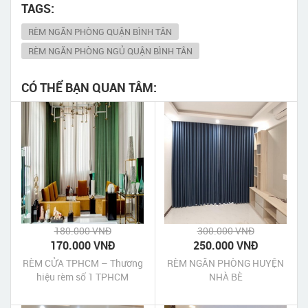
TAGS:
RÈM NGĂN PHÒNG QUẬN BÌNH TÂN
RÈM NGĂN PHÒNG NGỦ QUẬN BÌNH TÂN
CÓ THỂ BẠN QUAN TÂM:
180.000 VNĐ
300.000 VNĐ
170.000 VNĐ
250.000 VNĐ
RÈM CỬA TPHCM – Thương
RÈM NGĂN PHÒNG HUYỆN
hiệu rèm số 1 TPHCM
NHÀ BÈ