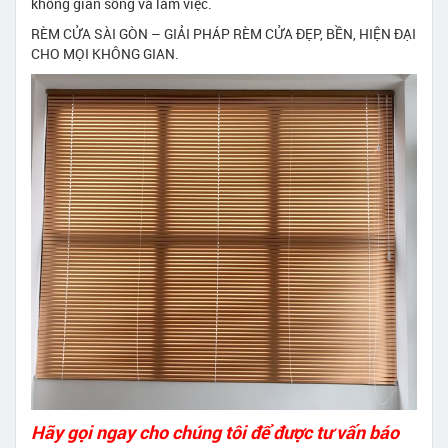
không gian sống và làm việc.
RÈM CỬA SÀI GÒN – GIẢI PHÁP RÈM CỬA ĐẸP, BỀN, HIỆN ĐẠI
CHO MỌI KHÔNG GIAN.
Hãy gọi ngay cho chúng tôi để được tư vấn báo