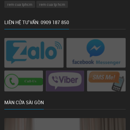
rem cua tphcm
rem cua tp hcm
LIÊN HỆ TƯ VẤN: 0909 187 850
MÀN CỬA SÀI GÒN