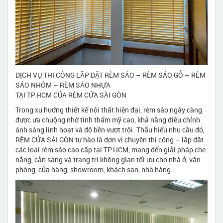
DỊCH VỤ THI CÔNG LẮP ĐẶT RÈM SÁO – RÈM SÁO GỖ – RÈM
SÁO NHÔM – RÈM SÁO NHỰA
TẠI TP.HCM CỦA RÈM CỬA SÀI GÒN
Trong xu hướng thiết kế nội thất hiện đại, rèm sáo ngày càng
được ưa chuộng nhờ tính thẩm mỹ cao, khả năng điều chỉnh
ánh sáng linh hoạt và độ bền vượt trội. Thấu hiểu nhu cầu đó,
RÈM CỬA SÀI GÒN tự hào là đơn vị chuyên thi công – lắp đặt
các loại rèm sáo cao cấp tại TP.HCM, mang đến giải pháp che
nắng, cản sáng và trang trí không gian tối ưu cho nhà ở, văn
phòng, cửa hàng, showroom, khách sạn, nhà hàng…