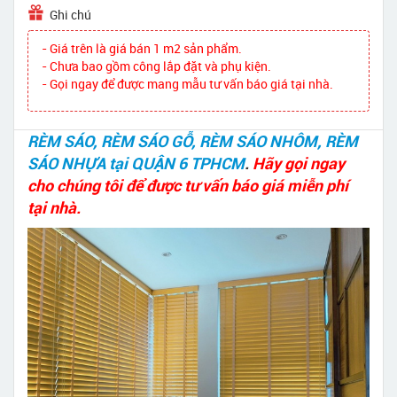
Ghi chú
- Giá trên là giá bán 1 m2 sản phẩm.
- Chưa bao gồm công lắp đặt và phụ kiện.
- Gọi ngay để được mang mẫu tư vấn báo giá tại nhà.
RÈM SÁO, RÈM SÁO GỖ, RÈM SÁO NHÔM, RÈM
SÁO NHỰA tại QUẬN 6 TPHCM
.
Hãy gọi ngay
cho chúng tôi để được tư vấn báo giá miễn phí
tại nhà.