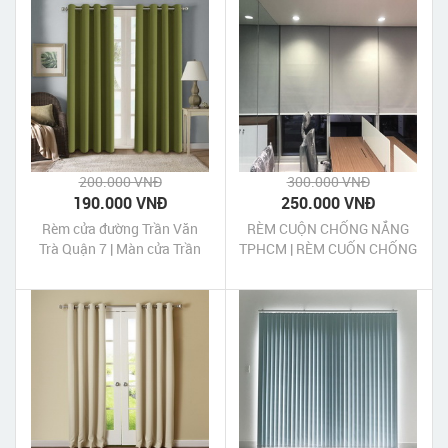
200.000 VNĐ
300.000 VNĐ
190.000 VNĐ
250.000 VNĐ
Rèm cửa đường Trần Văn
RÈM CUỘN CHỐNG NẮNG
Trà Quận 7 | Màn cửa Trần
TPHCM | RÈM CUỐN CHỐNG
Văn Trà Quận 7 Tp HCM
NẮNG TPHCM