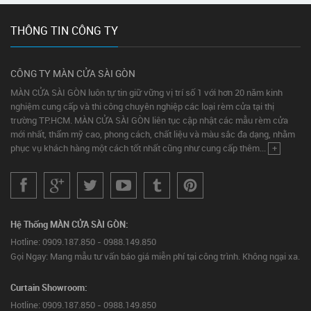
THÔNG TIN CÔNG TY
CÔNG TY MÀN CỬA SÀI GÒN
MÀN CỬA SÀI GÒN luôn tự tin giữ vững vị trí số 1 với hơn 20 năm kinh
nghiệm cung cấp và thi công chuyên nghiệp các loại rèm cửa tại thị
trường TP.HCM. MÀN CỬA SÀI GÒN liên tục cập nhật các mẫu rèm cửa
mới nhất, thẩm mỹ cao, phong cách, chất liệu và màu sắc đa dạng, nhằm
phục vụ khách hàng một cách tốt nhất cũng như cung cấp thêm...
+
Hệ Thống MÀN CỬA SÀI GÒN:
Hotline: 0909.187.850 - 0988.149.850
Gọi Ngay: Mang mẫu tư vấn báo giá miễn phí tại công trình. Không ngại xa.
Curtain Showroom:
Hotline: 0909.187.850 - 0988.149.850