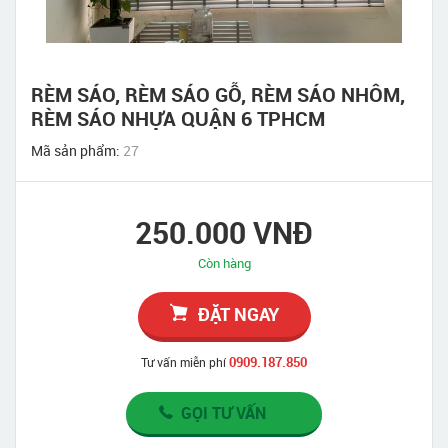
RÈM SÁO, RÈM SÁO GỖ, RÈM SÁO NHÔM,
RÈM SÁO NHỰA QUẬN 6 TPHCM
Mã sản phẩm:
27
250.000 VNĐ
Còn hàng
ĐẶT NGAY
0909.187.850
Tư vấn miễn phí
GỌI TƯ VẤN