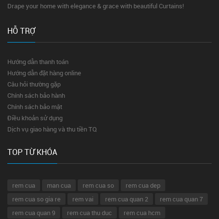
Drape your home with elegance & grace with beautiful Curtains!
HỖ TRỢ
Hướng dẫn thanh toán
Hướng dẫn đặt hàng online
Câu hỏi thường gặp
Chính sách bảo hành
Chính sách bảo mật
Điều khoản sử dụng
Dịch vụ giao hàng và thu tiền TQ
TOP TỪ KHÓA
rem cua
man cua
rem cua so
rem cua dep
rem cua so gia re
rem vai
rem cua quan 2
rem cua quan 7
rem cua quan 9
rem cua thu duc
rem cua hcm