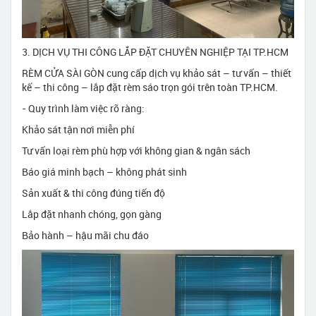
3. DỊCH VỤ THI CÔNG LẮP ĐẶT CHUYÊN NGHIỆP TẠI TP.HCM
RÈM CỬA SÀI GÒN cung cấp dịch vụ khảo sát – tư vấn – thiết
kế – thi công – lắp đặt rèm sáo trọn gói trên toàn TP.HCM.
- Quy trình làm việc rõ ràng:
Khảo sát tận nơi miễn phí
Tư vấn loại rèm phù hợp với không gian & ngân sách
Báo giá minh bạch – không phát sinh
Sản xuất & thi công đúng tiến độ
Lắp đặt nhanh chóng, gọn gàng
Bảo hành – hậu mãi chu đáo