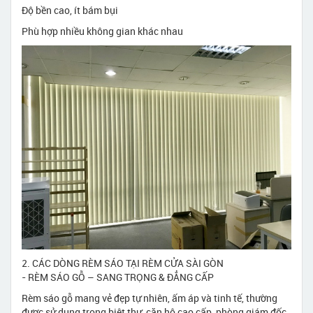
Độ bền cao, ít bám bụi
Phù hợp nhiều không gian khác nhau
2. CÁC DÒNG RÈM SÁO TẠI RÈM CỬA SÀI GÒN
- RÈM SÁO GỖ – SANG TRỌNG & ĐẲNG CẤP
Rèm sáo gỗ mang vẻ đẹp tự nhiên, ấm áp và tinh tế, thường
được sử dụng trong biệt thự, căn hộ cao cấp, phòng giám đốc,