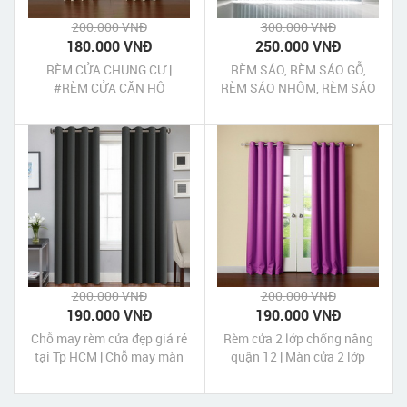
200.000 VNĐ
300.000 VNĐ
180.000 VNĐ
250.000 VNĐ
RÈM CỬA CHUNG CƯ |
RÈM SÁO, RÈM SÁO GỖ,
#RÈM CỬA CĂN HỘ
RÈM SÁO NHÔM, RÈM SÁO
NHỰA QUẬN 12 TPHCM
200.000 VNĐ
200.000 VNĐ
190.000 VNĐ
190.000 VNĐ
Chỗ may rèm cửa đẹp giá rẻ
Rèm cửa 2 lớp chống nắng
tại Tp HCM | Chỗ may màn
quận 12 | Màn cửa 2 lớp
cửa đẹp giá rẻ tại Tp HCM
chống nắng quận 12 Tp
HCM