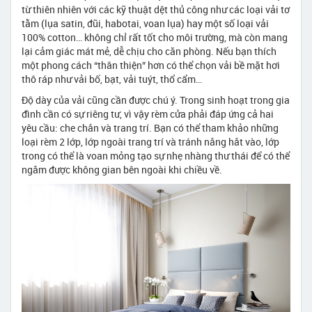
từ thiên nhiên với các kỹ thuật dệt thủ công như các loại vải tơ
tằm (lụa satin, đũi, habotai, voan lụa) hay một số loại vải
100% cotton… không chỉ rất tốt cho môi trường, mà còn mang
lại cảm giác mát mẻ, dễ chịu cho căn phòng. Nếu bạn thích
một phong cách “thân thiện” hơn có thể chọn vải bề mặt hơi
thô ráp như vải bố, bạt, vải tuýt, thổ cẩm…
Độ dày của vải cũng cần được chú ý. Trong sinh hoạt trong gia
đình cần có sự riêng tư, vì vậy rèm cửa phải đáp ứng cả hai
yêu cầu: che chắn và trang trí. Bạn có thể tham khảo những
loại rèm 2 lớp, lớp ngoài trang trí và tránh nắng hắt vào, lớp
trong có thể là voan mỏng tạo sự nhẹ nhàng thư thái để có thể
ngắm được không gian bên ngoài khi chiều về.