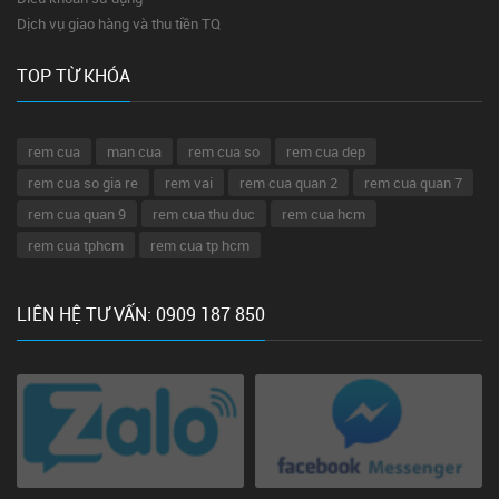
Dịch vụ giao hàng và thu tiền TQ
TOP TỪ KHÓA
rem cua
man cua
rem cua so
rem cua dep
rem cua so gia re
rem vai
rem cua quan 2
rem cua quan 7
rem cua quan 9
rem cua thu duc
rem cua hcm
rem cua tphcm
rem cua tp hcm
LIÊN HỆ TƯ VẤN: 0909 187 850