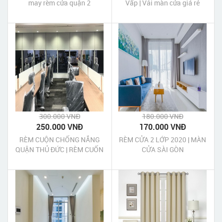
may rèm cửa quận 2
Vấp | Vải màn cửa giá rẻ
Quận Gò Vấp
300.000 VNĐ
180.000 VNĐ
250.000 VNĐ
170.000 VNĐ
RÈM CUỘN CHỐNG NẮNG
RÈM CỬA 2 LỚP 2020 | MÀN
QUẬN THỦ ĐỨC | RÈM CUỐN
CỬA SÀI GÒN
CHỐNG NẮNG QUẬN THỦ
ĐỨC