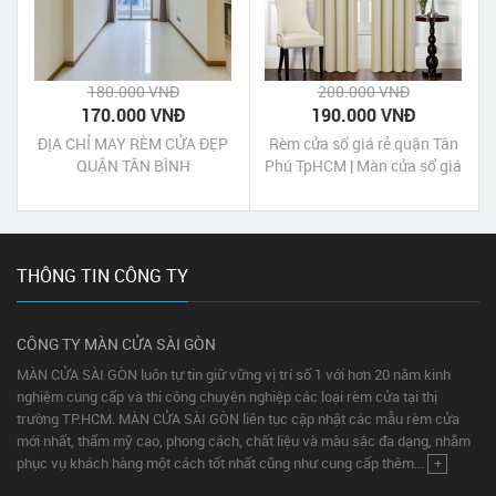
180.000 VNĐ
200.000 VNĐ
170.000 VNĐ
190.000 VNĐ
ĐỊA CHỈ MAY RÈM CỬA ĐẸP
Rèm cửa sổ giá rẻ quận Tân
QUẬN TÂN BÌNH
Phú TpHCM | Màn cửa sổ giá
rẻ quận Tân Phú TpHCM
THÔNG TIN CÔNG TY
CÔNG TY MÀN CỬA SÀI GÒN
MÀN CỬA SÀI GÒN luôn tự tin giữ vững vị trí số 1 với hơn 20 năm kinh
nghiệm cung cấp và thi công chuyên nghiệp các loại rèm cửa tại thị
trường TP.HCM. MÀN CỬA SÀI GÒN liên tục cập nhật các mẫu rèm cửa
mới nhất, thẩm mỹ cao, phong cách, chất liệu và màu sắc đa dạng, nhằm
phục vụ khách hàng một cách tốt nhất cũng như cung cấp thêm...
+