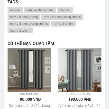
TAGS:
rem vai
rem vai chong nang
man vai
man vai chong nang
rem vai chong nang quan 6
man vai chong nang quan 6
rem vai tphcm
man vai tphcm
CÓ THỂ BẠN QUAN TÂM:
200.000 VNĐ
200.000 VNĐ
190.000 VNĐ
190.000 VNĐ
Rèm cửa quận 2 | Cửa hàng
Vải rèm cửa giá rẻ Quận Gò