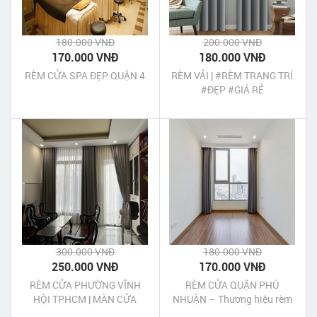
180.000 VNĐ
200.000 VNĐ
170.000 VNĐ
180.000 VNĐ
RÈM CỬA SPA ĐẸP QUẬN 4
RÈM VẢI | #RÈM TRANG TRÍ
#ĐẸP #GIÁ RẺ
300.000 VNĐ
180.000 VNĐ
250.000 VNĐ
170.000 VNĐ
RÈM CỬA PHƯỜNG VĨNH
RÈM CỬA QUẬN PHÚ
HỘI TPHCM | MÀN CỬA
NHUẬN – Thương hiệu rèm
PHƯỜNG VĨNH HỘI TPHCM
số 1 TPHCM