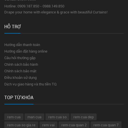
Hotline: 0909.187.850 - 0988.149.850
Drape your home with elegance & grace with beautiful Curtains!
HỖ TRỢ
Hướng dẫn thanh toán
Hướng dẫn đặt hàng online
Câu hỏi thường gặp
Chính sách bảo hành
Chính sách bảo mật
Điều khoản sử dụng
Dịch vụ giao hàng và thu tiền TQ
TOP TỪ KHÓA
rem cua
man cua
rem cua so
rem cua dep
rem cua so gia re
rem vai
rem cua quan 2
rem cua quan 7