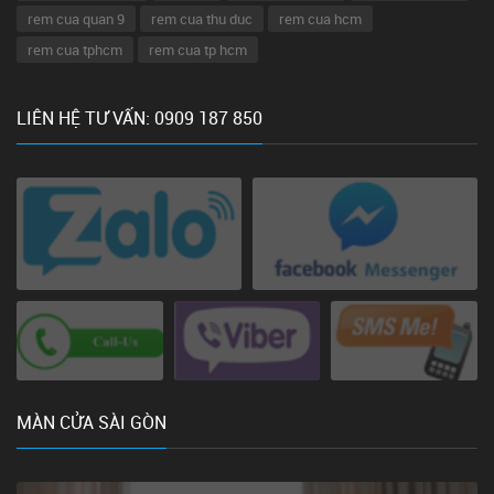
rem cua quan 9
rem cua thu duc
rem cua hcm
rem cua tphcm
rem cua tp hcm
LIÊN HỆ TƯ VẤN: 0909 187 850
MÀN CỬA SÀI GÒN