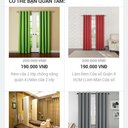
CÓ THỂ BẠN QUAN TÂM:
200.000 VNĐ
200.000 VNĐ
190.000 VNĐ
190.000 VNĐ
Rèm cửa 2 lớp chống nắng
Làm Rèm Cửa sổ Quận 9
quận 4 | Màn cửa 2 lớp
HCM | Làm Màn Cửa sổ
chống nắng quận 4 Tp HCM
Quận 9 HCM