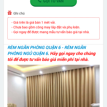
GỌI TƯ VẤN
Ghi chú
- Giá trên là giá bán 1 mét vải.
- Chưa bao gồm công may lắp đặt và phụ kiện.
- Gọi ngay để được mang mẫu tư vấn báo giá tại nhà.
RÈM NGĂN PHÒNG QUẬN 6 - RÈM NGĂN
PHÒNG NGỦ QUẬN 6
.
Hãy gọi ngay cho chúng
tôi để được tư vấn báo giá miễn phí tại nhà.