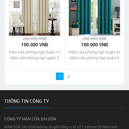
200.000 VNĐ
200.000 VNĐ
190.000 VNĐ
190.000 VNĐ
Rèm cửa phòng ngủ Quận 5 |
Rèm cửa phòng ngủ Quận 4 |
Màn cửa phòng ngủ quận 5
Màn cửa phòng ngủ quận 4
Tp HCM
Tp HCM
1
2
THÔNG TIN CÔNG TY
CÔNG TY MÀN CỬA SÀI GÒN
MÀN CỬA SÀI GÒN luôn tự tin giữ vững vị trí số 1 với hơn 20 năm kinh