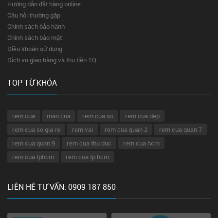
Hướng dẫn đặt hàng online
Câu hỏi thường gặp
Chính sách bảo hành
Chính sách bảo mật
Điều khoản sử dụng
Dịch vụ giao hàng và thu tiền TQ
TOP TỪ KHÓA
rem cua
man cua
rem cua so
rem cua dep
rem cua so gia re
rem vai
rem cua quan 2
rem cua quan 7
rem cua quan 9
rem cua thu duc
rem cua hcm
rem cua tphcm
rem cua tp hcm
LIÊN HỆ TƯ VẤN: 0909 187 850