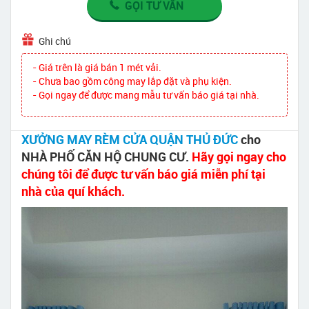
GỌI TƯ VẤN
Ghi chú
- Giá trên là giá bán 1 mét vải.
- Chưa bao gồm công may lắp đặt và phụ kiện.
- Gọi ngay để được mang mẫu tư vấn báo giá tại nhà.
XƯỞNG MAY RÈM CỬA QUẬN THỦ ĐỨC
cho
NHÀ PHỐ CĂN HỘ CHUNG CƯ.
Hãy gọi ngay cho
chúng tôi để được tư vấn báo giá miễn phí tại
nhà của quí khách.