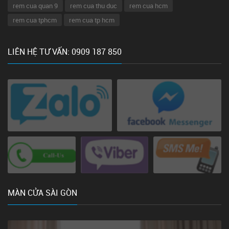
rem cua quan 9
rem cua thu duc
rem cua hcm
rem cua tphcm
rem cua tp hcm
LIÊN HỆ TƯ VẤN: 0909 187 850
MÀN CỬA SÀI GÒN