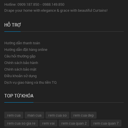
Hotline: 0909.187.850 - 0988.149.850
Drape your home with elegance & grace with beautiful Curtains!
HỖ TRỢ
Hướng dẫn thanh toán
Hướng dẫn đặt hàng online
Câu hỏi thường gặp
Chính sách bảo hành
Chính sách bảo mật
Điều khoản sử dụng
Dịch vụ giao hàng và thu tiền TQ
TOP TỪ KHÓA
rem cua
man cua
rem cua so
rem cua dep
rem cua so gia re
rem vai
rem cua quan 2
rem cua quan 7