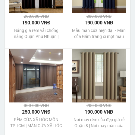
200.000 VNĐ
200.000 VNĐ
190.000 VNĐ
190.000 VNĐ
Bảng giá rèm vải chống
Mẫu màn cửa hiện đại - Màn
nắng Quận Phú Nhuận |
cửa Gấm tráng xi một màu
Bảng giá rèm cửa chống
giá rẻ
nắng Quận Phú Nhuận
300.000 VNĐ
200.000 VNĐ
250.000 VNĐ
190.000 VNĐ
RÈM CỬA XÃ HÓC MÔN
Nơi may rèm cửa đẹp giá rẻ
TPHCM | MÀN CỬA XÃ HÓC
Quận 8 | Nơi may màn cửa
MÔN TPHCM
đẹp giá rẻ Quận 8 Tp HCM