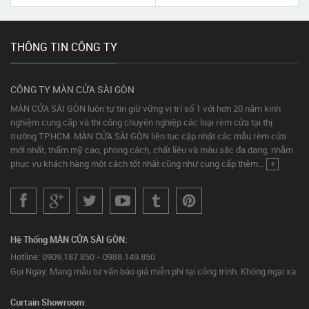
THÔNG TIN CÔNG TY
CÔNG TY MÀN CỬA SÀI GÒN
MÀN CỬA SÀI GÒN luôn tự tin giữ vững vị trí số 1 với hơn 20 năm kinh
nghiệm cung cấp và thi công chuyên nghiệp các loại rèm cửa tại thị
trường TP.HCM. MÀN CỬA SÀI GÒN liên tục cập nhật các mẫu rèm cửa
mới nhất, thẩm mỹ cao, phong cách, chất liệu và màu sắc đa dạng, nhằm
phục vụ khách hàng một cách tốt nhất cũng như cung cấp thêm...
+
Hệ Thống MÀN CỬA SÀI GÒN:
Hotline: 0909.187.850 - 0988.149.850
Gọi Ngay: Mang mẫu tư vấn báo giá miễn phí tại công trình. Không ngại xa.
Curtain Showroom: