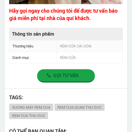
Hãy gọi ngay cho chúng tôi để được tư vấn báo
giá miễn phí tại nhà của quí khách.
Thông tin sản phẩm
Thương hiệu
RÈM CỬA SÀI GÒN
Danh mục
RÈM CỬA
GỌI TƯ VẤN
TAGS:
XUONG MAY REM CUA
REM CUA QUAN THU DUC
REM CUA THU DUC
CÓ THỂ BẠN QUAN TÂM: