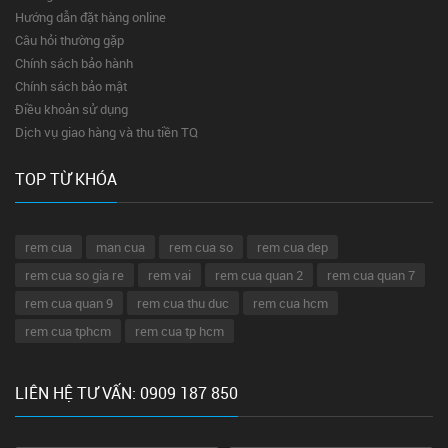
Hướng dẫn đặt hàng online
Câu hỏi thường gặp
Chính sách bảo hành
Chính sách bảo mật
Điều khoản sử dụng
Dịch vụ giao hàng và thu tiền TQ
TOP TỪ KHÓA
rem cua
man cua
rem cua so
rem cua dep
rem cua so gia re
rem vai
rem cua quan 2
rem cua quan 7
rem cua quan 9
rem cua thu duc
rem cua hcm
rem cua tphcm
rem cua tp hcm
LIÊN HỆ TƯ VẤN: 0909 187 850