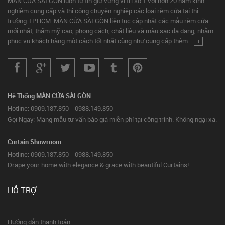
MÀN CỬA SÀI GÒN luôn tự tin giữ vững vị trí số 1 với hơn 20 năm kinh
nghiệm cung cấp và thi công chuyên nghiệp các loại rèm cửa tại thị
trường TP.HCM. MÀN CỬA SÀI GÒN liên tục cập nhật các mẫu rèm cửa
mới nhất, thẩm mỹ cao, phong cách, chất liệu và màu sắc đa dạng, nhằm
phục vụ khách hàng một cách tốt nhất cũng như cung cấp thêm...
+
Hệ Thống MÀN CỬA SÀI GÒN:
Hotline: 0909.187.850 - 0988.149.850
Gọi Ngay: Mang mẫu tư vấn báo giá miễn phí tại công trình. Không ngại xa.
Curtain Showroom:
Hotline: 0909.187.850 - 0988.149.850
Drape your home with elegance & grace with beautiful Curtains!
HỖ TRỢ
Hướng dẫn thanh toán