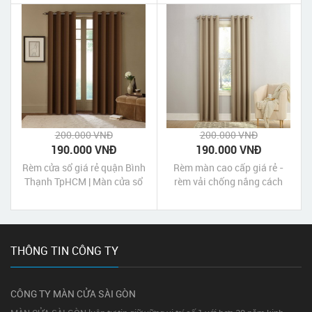
HCM
HCM
200.000 VNĐ
200.000 VNĐ
190.000 VNĐ
190.000 VNĐ
Rèm cửa sổ giá rẻ quận Bình
Rèm màn cao cấp giá rẻ -
Thạnh TpHCM | Màn cửa sổ
rèm vải chống nắng cách
giá rẻ quận Bình Thạnh
nhiệt - rèm vải một màu
TpHCM
gấm tráng xi màu Nâu tanin
THÔNG TIN CÔNG TY
CÔNG TY MÀN CỬA SÀI GÒN