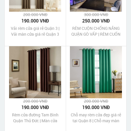
200.000 VNĐ
300.000 VNĐ
190.000 VNĐ
250.000 VNĐ
Vải rèm cửa giá rẻ Quận 3 |
RÈM CUỘN CHỐNG NẮNG
Vải màn cửa giá rẻ Quận 3
QUẬN GÒ VẤP | RÈM CUỐN
CHỐNG NẮNG QUẬN GÒ
VẤP
200.000 VNĐ
200.000 VNĐ
190.000 VNĐ
190.000 VNĐ
Rèm cửa đường Tam Bình
Chỗ may rèm cửa đẹp giá rẻ
Quận Thủ Đức | Màn cửa
tại Quận 8 | Chỗ may màn
Tam Bình Quận Thủ Đức Tp
cửa đẹp giá rẻ tại Quận 8 Tp