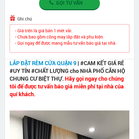
GỌI TƯ VẤN
Ghi chú
- Giá trên là giá bán 1 mét vải.
- Chưa bao gồm công may lắp đặt và phụ kiện.
- Gọi ngay để được mang mẫu tư vấn báo giá tại nhà.
LẮP ĐẶT RÈM CỬA QUẬN 9
| #CAM KẾT GIÁ RẺ
#UY TÍN #CHẤT LƯỢNG cho NHÀ PHỐ CĂN HỘ
CHUNG CƯ BIỆT THỰ.
Hãy gọi ngay cho chúng
tôi để được tư vấn báo giá miễn phí tại nhà của
quí khách.