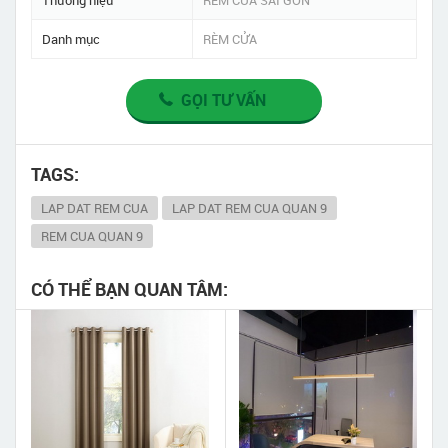
Thương hiệu
RÈM CỬA SÀI GÒN
Danh mục
RÈM CỬA
GỌI TƯ VẤN
TAGS:
LAP DAT REM CUA
LAP DAT REM CUA QUAN 9
REM CUA QUAN 9
CÓ THỂ BẠN QUAN TÂM: