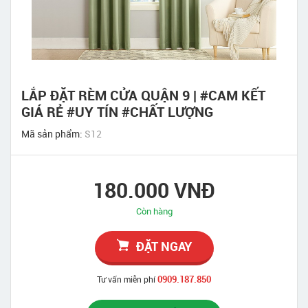
LẮP ĐẶT RÈM CỬA QUẬN 9 | #CAM KẾT
GIÁ RẺ #UY TÍN #CHẤT LƯỢNG
Mã sản phẩm:
S12
180.000 VNĐ
Còn hàng
ĐẶT NGAY
0909.187.850
Tư vấn miễn phí