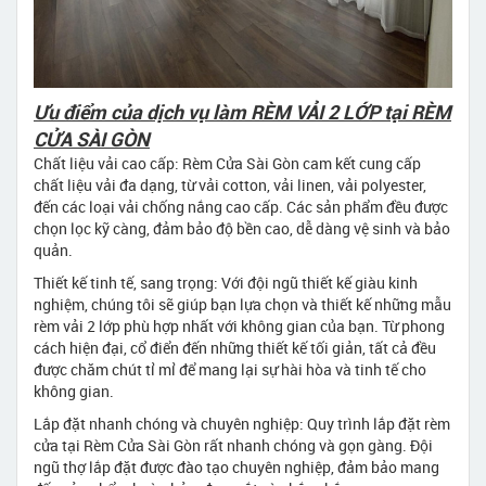
Ưu điểm của dịch vụ làm RÈM VẢI 2 LỚP tại RÈM
CỬA SÀI GÒN
Chất liệu vải cao cấp: Rèm Cửa Sài Gòn cam kết cung cấp
chất liệu vải đa dạng, từ vải cotton, vải linen, vải polyester,
đến các loại vải chống nắng cao cấp. Các sản phẩm đều được
chọn lọc kỹ càng, đảm bảo độ bền cao, dễ dàng vệ sinh và bảo
quản.
Thiết kế tinh tế, sang trọng: Với đội ngũ thiết kế giàu kinh
nghiệm, chúng tôi sẽ giúp bạn lựa chọn và thiết kế những mẫu
rèm vải 2 lớp phù hợp nhất với không gian của bạn. Từ phong
cách hiện đại, cổ điển đến những thiết kế tối giản, tất cả đều
được chăm chút tỉ mỉ để mang lại sự hài hòa và tinh tế cho
không gian.
Lắp đặt nhanh chóng và chuyên nghiệp: Quy trình lắp đặt rèm
cửa tại Rèm Cửa Sài Gòn rất nhanh chóng và gọn gàng. Đội
ngũ thợ lắp đặt được đào tạo chuyên nghiệp, đảm bảo mang