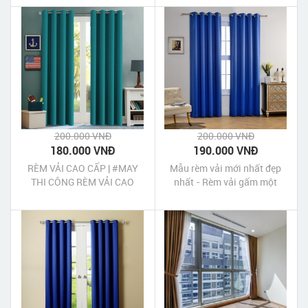
200.000 VNĐ
200.000 VNĐ
180.000 VNĐ
190.000 VNĐ
RÈM VẢI CAO CẤP | #MAY
Mẫu rèm vải mới nhất đẹp
THI CÔNG RÈM VẢI CAO
nhất - Rèm vải gấm một
CẤP ĐẸP GIÁ RẺ TẠI TP HCM
màu - Mẫu rèm cửa giá rẻ
tại TP HCM