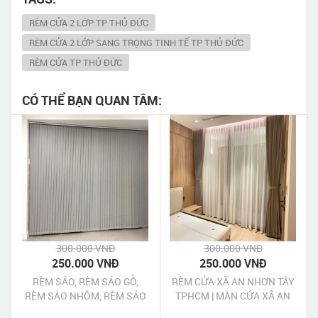
RÈM CỬA 2 LỚP TP THỦ ĐỨC
RÈM CỬA 2 LỚP SANG TRỌNG TINH TẾ TP THỦ ĐỨC
RÈM CỬA TP THỦ ĐỨC
CÓ THỂ BẠN QUAN TÂM:
300.000 VNĐ
300.000 VNĐ
250.000 VNĐ
250.000 VNĐ
RÈM SÁO, RÈM SÁO GỖ,
RÈM CỬA XÃ AN NHƠN TÂY
RÈM SÁO NHÔM, RÈM SÁO
TPHCM | MÀN CỬA XÃ AN
NHỰA TP HỒ CHÍ MINH
NHƠN TÂY TPHCM