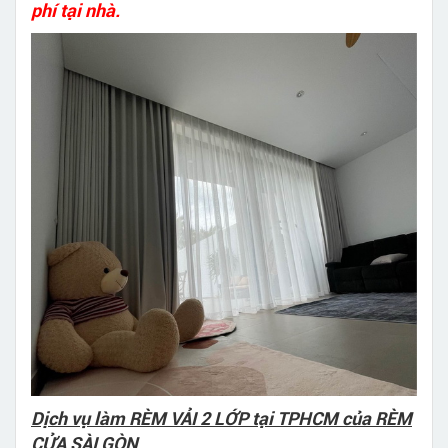
phí tại nhà.
Dịch vụ làm RÈM VẢI 2 LỚP tại TPHCM của RÈM
CỬA SÀI GÒN