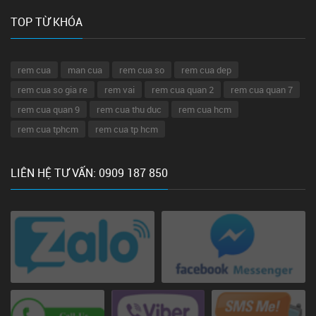
TOP TỪ KHÓA
rem cua
man cua
rem cua so
rem cua dep
rem cua so gia re
rem vai
rem cua quan 2
rem cua quan 7
rem cua quan 9
rem cua thu duc
rem cua hcm
rem cua tphcm
rem cua tp hcm
LIÊN HỆ TƯ VẤN: 0909 187 850