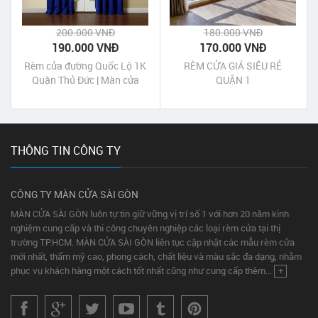
200.000 VNĐ
180.000 VNĐ
190.000 VNĐ
170.000 VNĐ
Rèm cửa đường Quốc Lộ 1K
RÈM CỬA GIÁ SIÊU RẺ
Quận Thủ Đức | Màn cửa
QUẬN 1
Quốc Lộ 1K Quận Thủ Đức
Tp HCM
THÔNG TIN CÔNG TY
CÔNG TY MÀN CỬA SÀI GÒN
MÀN CỬA SÀI GÒN luôn tự tin giữ vững vị trí số 1 với hơn 20 năm kinh
nghiệm cung cấp và thi công chuyên nghiệp các loại rèm cửa tại thị
trường TP.HCM. MÀN CỬA SÀI GÒN liên tục cập nhật các mẫu rèm cửa
mới nhất, thẩm mỹ cao, phong cách, chất liệu và màu sắc đa dạng, nhằm
phục vụ khách hàng một cách tốt nhất cũng như cung cấp thêm...
+