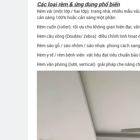
Các loại rèm & ứng dụng phổ biến
Rèm vải (một lớp / hai lớp): trang nhã, nhiều mẫu vả
cản sáng 100% hoặc cản sáng một phần.
Rèm cuốn (roller): tối ưu cho không gian hiện đại, vă
Rèm cầu vồng (Double/ Zebra): điều chỉnh linh hoạt 
Rèm sáo gỗ / sáo nhôm / sáo nhựa: phong cách sang t
Rèm y tế / rèm bệnh viện: vật liệu đạt tiêu chuẩn bảo
Rèm văn phòng (lưới, vertical): giải pháp che nắng ch