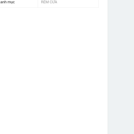
anh mục
RÈM CỬA