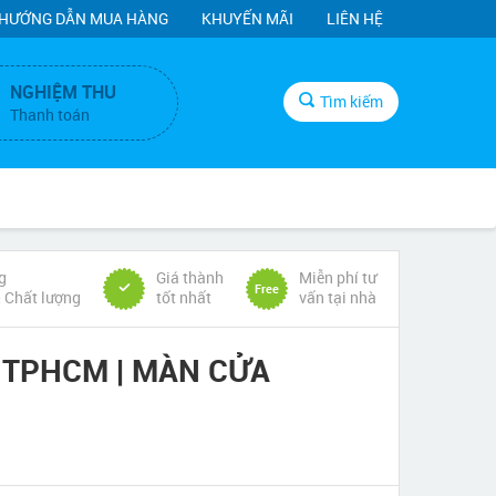
HƯỚNG DẪN MUA HÀNG
KHUYẾN MÃI
LIÊN HỆ
NGHIỆM THU
Tìm kiếm
Thanh toán
g
Giá thành
Miễn phí tư
Free
& Chất lượng
tốt nhất
vấn tại nhà
TPHCM | MÀN CỬA