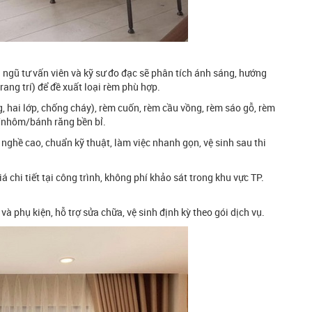
 ngũ tư vấn viên và kỹ sư đo đạc sẽ phân tích ánh sáng, hướng
ang trí) để đề xuất loại rèm phù hợp.
, hai lớp, chống cháy), rèm cuốn, rèm cầu vồng, rèm sáo gỗ, rèm
x/nhôm/bánh răng bền bỉ.
 nghề cao, chuẩn kỹ thuật, làm việc nhanh gọn, vệ sinh sau thi
á chi tiết tại công trình, không phí khảo sát trong khu vực TP.
phụ kiện, hỗ trợ sửa chữa, vệ sinh định kỳ theo gói dịch vụ.