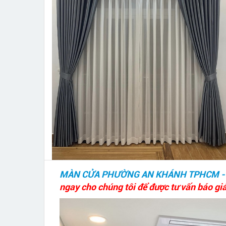
MÀN CỬA PHƯỜNG AN KHÁNH TPHCM -
ngay cho chúng tôi để được tư vấn báo giá