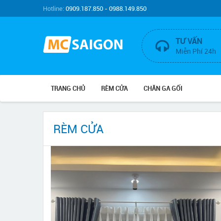
Hotline:
0909.187.850 - 0988.149.850
TƯ VẤN
Miễn Phí 24h
TRANG CHỦ
RÈM CỬA
CHĂN GA GỐI
RÈM CỬA