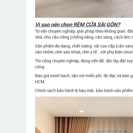
Vì sao nên chọn RÈM CỬA SÀI GÒN?
Tư vấn chuyên nghiệp, giải pháp theo không gian: đội
nhà, nhu cầu riêng (chống nắng, cản sáng, cách âm, tr
Sản phẩm đa dạng, chất lượng: vải cao cấp (cản sáng
sáo nhôm, rèm sáo nhựa, rèm y tế… với phụ kiện ino
Thi công chuyên nghiệp, đúng tiến độ: đội lắp đặt tay
công.
Báo giá minh bạch, tận nơi miễn phí: đo đạc và báo gi
HCM.
Chính sách bảo hành & hậu mãi: bảo hành sản phẩm và 