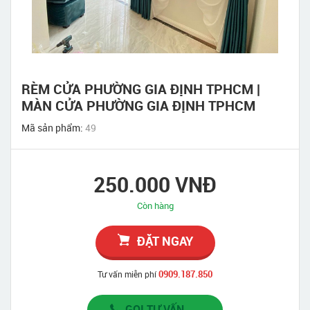
RÈM CỬA PHƯỜNG GIA ĐỊNH TPHCM |
MÀN CỬA PHƯỜNG GIA ĐỊNH TPHCM
Mã sản phẩm:
49
250.000 VNĐ
Còn hàng
ĐẶT NGAY
0909.187.850
Tư vấn miễn phí
GỌI TƯ VẤN