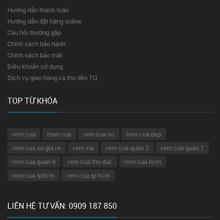
Hướng dẫn thanh toán
Hướng dẫn đặt hàng online
Câu hỏi thường gặp
Chính sách bảo hành
Chính sách bảo mật
Điều khoản sử dụng
Dịch vụ giao hàng và thu tiền TQ
TOP TỪ KHÓA
rem cua
man cua
rem cua so
rem cua dep
rem cua so gia re
rem vai
rem cua quan 2
rem cua quan 7
rem cua quan 9
rem cua thu duc
rem cua hcm
rem cua tphcm
rem cua tp hcm
LIÊN HỆ TƯ VẤN: 0909 187 850