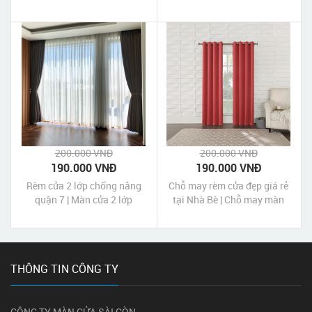
PHƯỜNG PHƯỚC LONG
TPHCM
200.000 VNĐ
200.000 VNĐ
190.000 VNĐ
190.000 VNĐ
Rèm cửa 2 lớp chống nắng
Chỗ may rèm cửa đẹp giá rẻ
quận 7 | Màn cửa 2 lớp
tại Nhà Bè | Chỗ may màn
chống nắng quận 7 Tp HCM
cửa đẹp giá rẻ tại Nhà Bè Tp
HCM
THÔNG TIN CÔNG TY
CÔNG TY MÀN CỬA SÀI GÒN