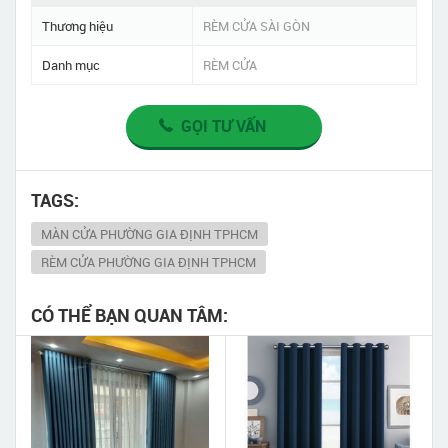
Thương hiệu
RÈM CỬA SÀI GÒN
Danh mục
RÈM CỬA
GỌI TƯ VẤN
TAGS:
MÀN CỬA PHƯỜNG GIA ĐỊNH TPHCM
RÈM CỬA PHƯỜNG GIA ĐỊNH TPHCM
CÓ THỂ BẠN QUAN TÂM: