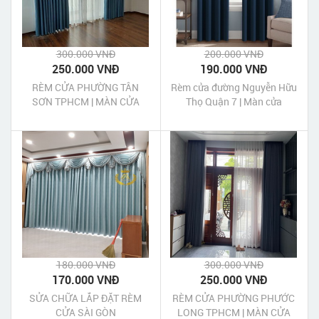
300.000 VNĐ
200.000 VNĐ
250.000 VNĐ
190.000 VNĐ
RÈM CỬA PHƯỜNG TÂN
Rèm cửa đường Nguyễn Hữu
SƠN TPHCM | MÀN CỬA
Thọ Quận 7 | Màn cửa
PHƯỜNG TÂN SƠN TPHCM
Nguyễn Hữu Thọ Quận 7 Tp
HCM
180.000 VNĐ
300.000 VNĐ
170.000 VNĐ
250.000 VNĐ
SỬA CHỮA LẮP ĐẶT RÈM
RÈM CỬA PHƯỜNG PHƯỚC
CỬA SÀI GÒN
LONG TPHCM | MÀN CỬA