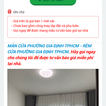
Ghi chú
- Giá trên là giá bán 1 mét vải.
- Chưa bao gồm công may lắp đặt và phụ kiện.
- Gọi ngay để được mang mẫu tư vấn báo giá tại nhà.
MÀN CỬA PHƯỜNG GIA ĐỊNH TPHCM - RÈM
CỬA PHƯỜNG GIA ĐỊNH TPHCM
.
Hãy gọi ngay
cho chúng tôi để được tư vấn báo giá miễn phí
tại nhà.