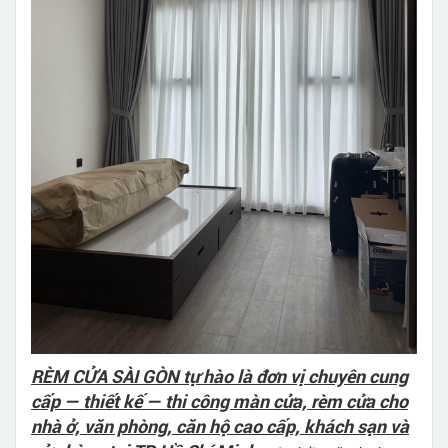
RÈM CỬA SÀI GÒN tự hào là đơn vị chuyên cung
cấp — thiết kế — thi công màn cửa, rèm cửa cho
nhà ở, văn phòng, căn hộ cao cấp, khách sạn và