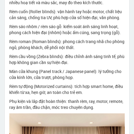
nhiều hoạ tiết và màu sắc, may đo theo kích thước.
Rèm cuốn (Roller blinds): vận hành tay hoặc motor, chất liệu
cản sáng, chống tia UV, phù hợp cửa sổ hiện đại, văn phòng.
Rèm sáo nhôm / rèm sáo gỗ: kiểm soát ánh sáng linh hoạt,
phong cách hiện đại (nhôm) hoặc ấm cúng, sang trọng (gỗ).
Rèm roman (Roman blinds): phong cách trang nhã cho phòng
ngủ, phòng khách, dễ phối nội thất.
Rèm cầu vồng (Zebra blinds): điều chỉnh ánh sáng tinh tế, phù
hợp không gian cần sự hiện đại.
Màn cửa khung (Panel track / Japanese panel): lý tưởng cho
cửa kính lớn, cửa trượt, phòng họp.
Rèm tự động (Motorized curtains): tích hợp smart home, điều
khiển từ xa, hẹn giờ, an toàn cho trẻ em.
Phụ kiện và lắp đặt hoàn thiện: thanh rèm, ray, motor, remote,
ray âm trần, đầu chặn, móc treo chuyên dụng.