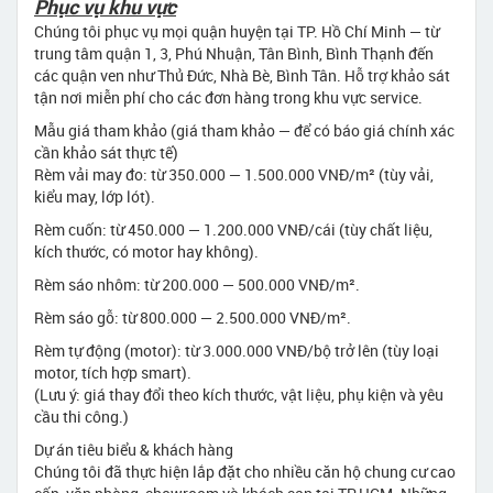
Phục vụ khu vực
Chúng tôi phục vụ mọi quận huyện tại TP. Hồ Chí Minh — từ
trung tâm quận 1, 3, Phú Nhuận, Tân Bình, Bình Thạnh đến
các quận ven như Thủ Đức, Nhà Bè, Bình Tân. Hỗ trợ khảo sát
tận nơi miễn phí cho các đơn hàng trong khu vực service.
Mẫu giá tham khảo (giá tham khảo — để có báo giá chính xác
cần khảo sát thực tế)
Rèm vải may đo: từ 350.000 — 1.500.000 VNĐ/m² (tùy vải,
kiểu may, lớp lót).
Rèm cuốn: từ 450.000 — 1.200.000 VNĐ/cái (tùy chất liệu,
kích thước, có motor hay không).
Rèm sáo nhôm: từ 200.000 — 500.000 VNĐ/m².
Rèm sáo gỗ: từ 800.000 — 2.500.000 VNĐ/m².
Rèm tự động (motor): từ 3.000.000 VNĐ/bộ trở lên (tùy loại
motor, tích hợp smart).
(Lưu ý: giá thay đổi theo kích thước, vật liệu, phụ kiện và yêu
cầu thi công.)
Dự án tiêu biểu & khách hàng
Chúng tôi đã thực hiện lắp đặt cho nhiều căn hộ chung cư cao