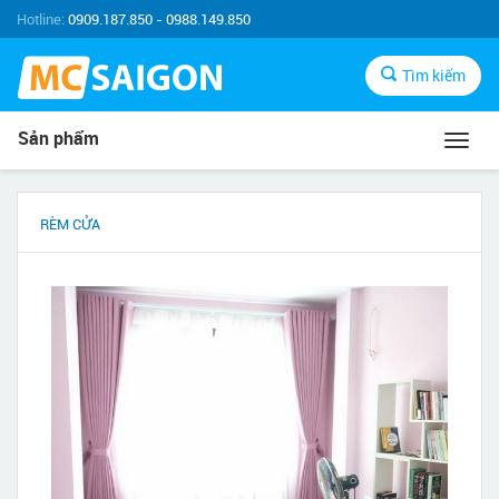
Hotline:
0909.187.850 - 0988.149.850
Tìm kiếm
Sản phẩm
Toggl
navig
RÈM CỬA