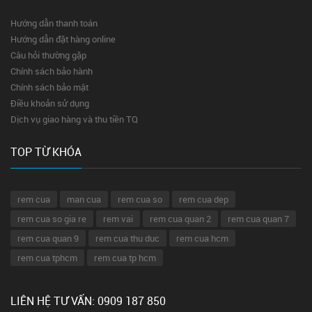
Hướng dẫn thanh toán
Hướng dẫn đặt hàng online
Câu hỏi thường gặp
Chính sách bảo hành
Chính sách bảo mật
Điều khoản sử dụng
Dịch vụ giao hàng và thu tiền TQ
TOP TỪ KHÓA
rem cua
man cua
rem cua so
rem cua dep
rem cua so gia re
rem vai
rem cua quan 2
rem cua quan 7
rem cua quan 9
rem cua thu duc
rem cua hcm
rem cua tphcm
rem cua tp hcm
LIÊN HỆ TƯ VẤN: 0909 187 850