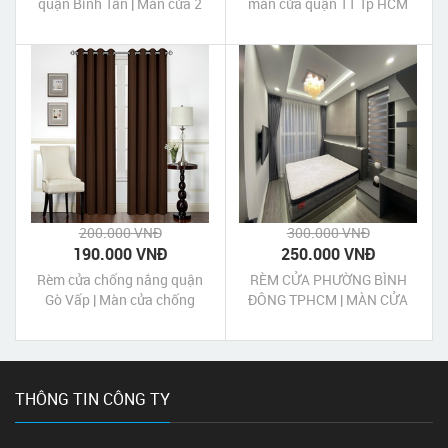
quận Bình Tân | Màn cửa 2
màn cửa quận 11 Tp HCM
lớp chống nắng quận Bình
Tân Tp HCM
200.000 VNĐ
300.000 VNĐ
190.000 VNĐ
250.000 VNĐ
Rèm cửa chống nắng quận
RÈM CỬA PHƯỜNG BÌNH
Gò Vấp | Màn cửa chống
ĐÔNG TPHCM | MÀN CỬA
nắng quận Gò Vấp Tp HCM
PHƯỜNG BÌNH ĐÔNG
TPHCM
THÔNG TIN CÔNG TY