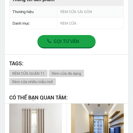
Thương hiệu
RÈM CỬA SÀI GÒN
Danh mục
RÈM CỬA
GỌI TƯ VẤN
TAGS:
RÈM CỬA QUẬN 11
Rèm cửa đa dạng
Rèm cửa nhiều mẫu mới
CÓ THỂ BẠN QUAN TÂM: