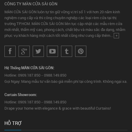
CÔNG TY MÀN CỬA SÀI GÒN
MÀN CỬA SÀI GÒN luôn tự tin giữ vững vị trí số 1 với hơn 20 năm kinh
nghiệm cung cấp và thi công chuyên nghiệp các loại rèm cửa tại thị
trường TP.HCM. MÀN CỬA SÀI GÒN liên tục cập nhật các mẫu rèm cửa
mới nhất, thẩm mỹ cao, phong cách, chất liệu và màu sắc đa dạng, nhằm
phục vụ khách hàng một cách tốt nhất cũng như cung cấp thêm...
+
Hệ Thống MÀN CỬA SÀI GÒN:
Hotline: 0909.187.850 - 0988.149.850
Gọi Ngay: Mang mẫu tư vấn báo giá miễn phí tại công trình. Không ngại xa.
Curtain Showroom:
Hotline: 0909.187.850 - 0988.149.850
Drape your home with elegance & grace with beautiful Curtains!
HỖ TRỢ