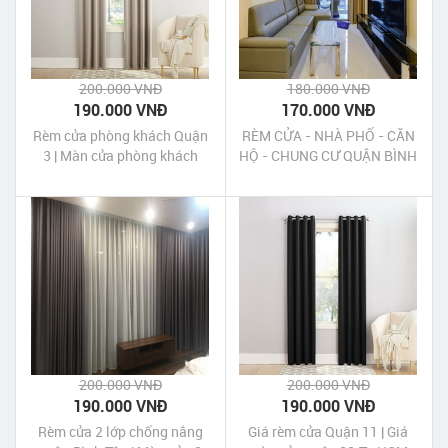
200.000 VNĐ
180.000 VNĐ
190.000 VNĐ
170.000 VNĐ
Rèm cửa phòng khách Quận
RÈM CỬA - NHÀ PHỐ - CĂN
3 | Màn cửa phòng khách
HỘ - CHUNG CƯ QUẬN BÌNH
quận 3 Tp HCM
TÂN
200.000 VNĐ
200.000 VNĐ
190.000 VNĐ
190.000 VNĐ
Rèm cửa 2 lớp chống nắng
Giá rèm cửa Quận 11 | Giá