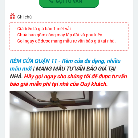
GỌI TƯ VẤN
Ghi chú
- Giá trên là giá bán 1 mét vải.
- Chưa bao gồm công may lắp đặt và phụ kiện.
- Gọi ngay để được mang mẫu tư vấn báo giá tại nhà.
RÈM CỬA QUẬN 11 - Rèm cửa đa dạng, nhiều
mẫu mới
| MANG MẪU TƯ VẤN BÁO GIÁ TẠI
NHÀ.
Hãy gọi ngay cho chúng tôi để được tư vấn
báo giá miễn phí tại nhà của Quý khách.