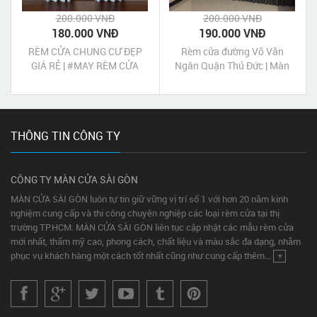
200.000 VNĐ
200.000 VNĐ
180.000 VNĐ
190.000 VNĐ
RÈM CỬA CHUNG CƯ ĐẸP
Rèm cửa đường Võ Văn
GIÁ RẺ | #MAY RÈM CỬA
Ngân Quận Thủ Đức | Màn
MÀN CỬA CHUNG CƯ CAO
cửa Võ Văn Ngân Quận Thủ
CẤP TẠI TP HCM
Đức Tp HCM
THÔNG TIN CÔNG TY
CÔNG TY MÀN CỬA SÀI GÒN
MÀN CỬA SÀI GÒN luôn tự tin giữ vững vị trí số 1 với hơn 20 năm kinh
nghiệm cung cấp và thi công chuyên nghiệp các loại rèm cửa tại thị
trường TP.HCM. MÀN CỬA SÀI GÒN liên tục cập nhật các mẫu rèm cửa
mới nhất, thẩm mỹ cao, phong cách, chất liệu và màu sắc đa dạng, nhằm
phục vụ khách hàng một cách tốt nhất cũng như cung cấp thêm...
+