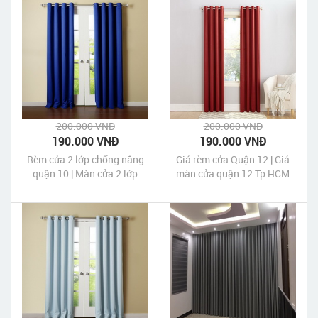
200.000 VNĐ
200.000 VNĐ
190.000 VNĐ
190.000 VNĐ
Rèm cửa 2 lớp chống nắng
Giá rèm cửa Quận 12 | Giá
quận 10 | Màn cửa 2 lớp
màn cửa quận 12 Tp HCM
chống nắng quận 10 Tp
HCM