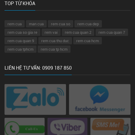
TOP TỪ KHÓA
rem cua
man cua
rem cua so
rem cua dep
rem cua so gia re
rem vai
rem cua quan 2
rem cua quan 7
rem cua quan 9
rem cua thu duc
rem cua hcm
rem cua tphcm
rem cua tp hcm
LIÊN HỆ TƯ VẤN: 0909 187 850