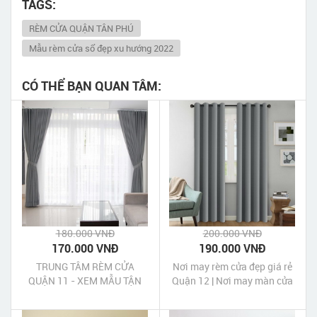
TAGS:
RÈM CỬA QUẬN TÂN PHÚ
Mẫu rèm cửa sổ đẹp xu hướng 2022
CÓ THỂ BẠN QUAN TÂM:
180.000 VNĐ
200.000 VNĐ
170.000 VNĐ
190.000 VNĐ
TRUNG TÂM RÈM CỬA
Nơi may rèm cửa đẹp giá rẻ
QUẬN 11 - XEM MẪU TẬN
Quận 12 | Nơi may màn cửa
NƠI MIỄN PHÍ
đẹp giá rẻ Quận 12 Tp HCM