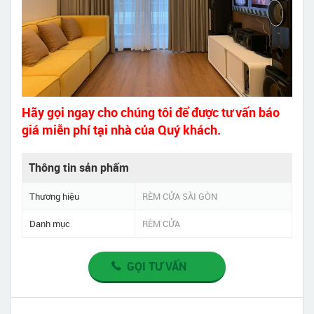
Hãy gọi ngay cho chúng tôi để được tư vấn báo
giá miễn phí tại nhà của Quý khách.
Thông tin sản phẩm
Thương hiệu
RÈM CỬA SÀI GÒN
Danh mục
RÈM CỬA
GỌI TƯ VẤN