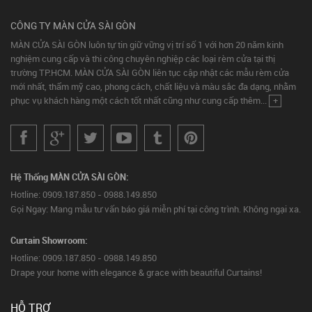
CÔNG TY MÀN CỬA SÀI GÒN
MÀN CỬA SÀI GÒN luôn tự tin giữ vững vị trí số 1 với hơn 20 năm kinh
nghiệm cung cấp và thi công chuyên nghiệp các loại rèm cửa tại thị
trường TP.HCM. MÀN CỬA SÀI GÒN liên tục cập nhật các mẫu rèm cửa
mới nhất, thẩm mỹ cao, phong cách, chất liệu và màu sắc đa dạng, nhằm
phục vụ khách hàng một cách tốt nhất cũng như cung cấp thêm...
+
Hệ Thống MÀN CỬA SÀI GÒN:
Hotline: 0909.187.850 - 0988.149.850
Gọi Ngay: Mang mẫu tư vấn báo giá miễn phí tại công trình. Không ngại xa.
Curtain Showroom:
Hotline: 0909.187.850 - 0988.149.850
Drape your home with elegance & grace with beautiful Curtains!
HỖ TRỢ