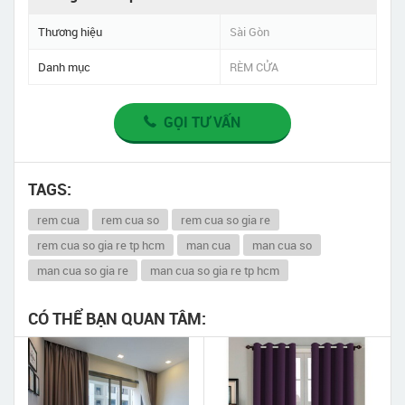
Thương hiệu
Sài Gòn
Danh mục
RÈM CỬA
GỌI TƯ VẤN
TAGS:
rem cua
rem cua so
rem cua so gia re
rem cua so gia re tp hcm
man cua
man cua so
man cua so gia re
man cua so gia re tp hcm
CÓ THỂ BẠN QUAN TÂM: