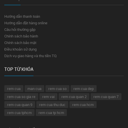
Hướng dẫn thanh toán
Hướng dẫn đặt hàng online
Câu hỏi thường gặp
Chính sách bảo hành
Chính sách bảo mật
Điều khoản sử dụng
Dịch vụ giao hàng và thu tiền TQ
TOP TỪ KHÓA
rem cua
man cua
rem cua so
rem cua dep
rem cua so gia re
rem vai
rem cua quan 2
rem cua quan 7
rem cua quan 9
rem cua thu duc
rem cua hcm
rem cua tphcm
rem cua tp hcm