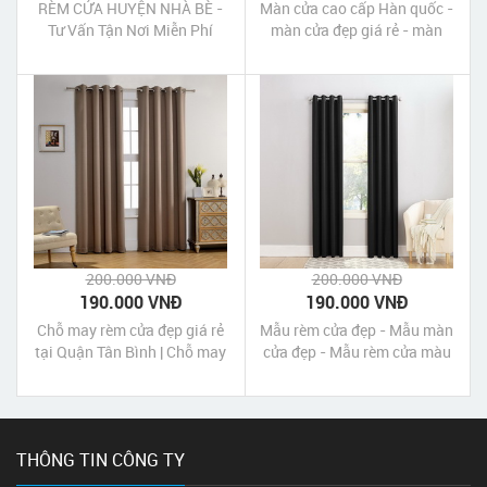
RÈM CỬA HUYỆN NHÀ BÈ -
Màn cửa cao cấp Hàn quốc -
Tư Vấn Tận Nơi Miễn Phí
màn cửa đẹp giá rẻ - màn
cửa màu đen nhạt DimGray
200.000 VNĐ
200.000 VNĐ
190.000 VNĐ
190.000 VNĐ
Chỗ may rèm cửa đẹp giá rẻ
Mẫu rèm cửa đẹp - Mẫu màn
tại Quận Tân Bình | Chỗ may
cửa đẹp - Mẫu rèm cửa màu
màn cửa đẹp giá rẻ tại Quận
đen đẹp giá rẻ
Tân Bình Tp HCM
THÔNG TIN CÔNG TY