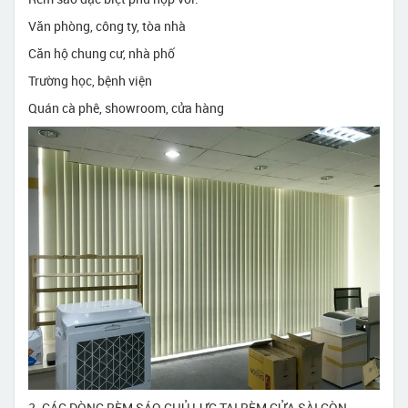
Văn phòng, công ty, tòa nhà
Căn hộ chung cư, nhà phố
Trường học, bệnh viện
Quán cà phê, showroom, cửa hàng
2. CÁC DÒNG RÈM SÁO CHỦ LỰC TẠI RÈM CỬA SÀI GÒN