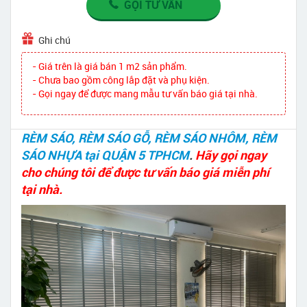
GỌI TƯ VẤN
Ghi chú
- Giá trên là giá bán 1 m2 sản phẩm.
- Chưa bao gồm công lắp đặt và phụ kiện.
- Gọi ngay để được mang mẫu tư vấn báo giá tại nhà.
RÈM SÁO, RÈM SÁO GỖ, RÈM SÁO NHÔM, RÈM
SÁO NHỰA tại QUẬN 5 TPHCM
.
Hãy gọi ngay
cho chúng tôi để được tư vấn báo giá miễn phí
tại nhà.