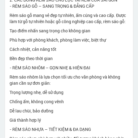
- RÈM SÁO GỖ – SANG TRỌNG & ĐẲNG CẤP
Rèm sáo gỗ mang vẻ đẹp tự nhiên, ấm cúng và cao cấp. Được
làm từ gỗ tự nhiên hoặc gỗ công nghiệp cao cấp, rèm sáo gỗ:
Tạo điểm nhấn sang trọng cho không gian
Phù hợp với phòng khách, phòng làm việc, biệt thự
Cách nhiệt, cản nắng tốt
Bền đẹp theo thời gian
- RÈM SÁO NHÔM – GỌN NHẸ & HIỆN ĐẠI
Rèm sáo nhôm là lựa chọn tối ưu cho văn phòng và không
gian cần sự đơn giản:
Trọng lượng nhẹ, dễ sử dụng
Chống ẩm, không cong vênh
Dễ lau chùi, bảo dưỡng
Giá thành hợp lý
- RÈM SÁO NHỰA – TIẾT KIỆM & ĐA DẠNG