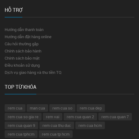
HỖ TRỢ
Hướng dẫn thanh toán
Hướng dẫn đặt hàng online
Câu hỏi thường gặp
Chính sách bảo hành
Chính sách bảo mật
Điều khoản sử dụng
Dịch vụ giao hàng và thu tiền TQ
TOP TỪ KHÓA
rem cua
man cua
rem cua so
rem cua dep
rem cua so gia re
rem vai
rem cua quan 2
rem cua quan 7
rem cua quan 9
rem cua thu duc
rem cua hcm
rem cua tphcm
rem cua tp hcm