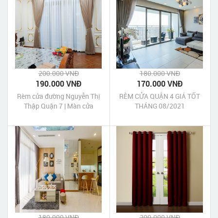
200.000 VNĐ
180.000 VNĐ
190.000 VNĐ
170.000 VNĐ
Rèm cửa đường Nguyễn Thị
RÈM CỬA QUẬN 4 GIÁ TỐT
Thập Quận 7 | Màn cửa
THÁNG 08/2021
Nguyễn Thị Thập Quận 7 Tp
HCM
180.000 VNĐ
200.000 VNĐ