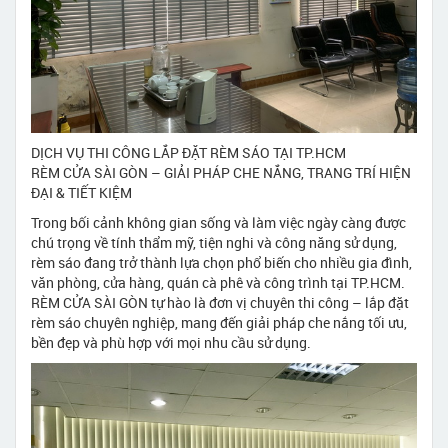
DỊCH VỤ THI CÔNG LẮP ĐẶT RÈM SÁO TẠI TP.HCM
RÈM CỬA SÀI GÒN – GIẢI PHÁP CHE NẮNG, TRANG TRÍ HIỆN
ĐẠI & TIẾT KIỆM
Trong bối cảnh không gian sống và làm việc ngày càng được
chú trọng về tính thẩm mỹ, tiện nghi và công năng sử dụng,
rèm sáo đang trở thành lựa chọn phổ biến cho nhiều gia đình,
văn phòng, cửa hàng, quán cà phê và công trình tại TP.HCM.
RÈM CỬA SÀI GÒN tự hào là đơn vị chuyên thi công – lắp đặt
rèm sáo chuyên nghiệp, mang đến giải pháp che nắng tối ưu,
bền đẹp và phù hợp với mọi nhu cầu sử dụng.