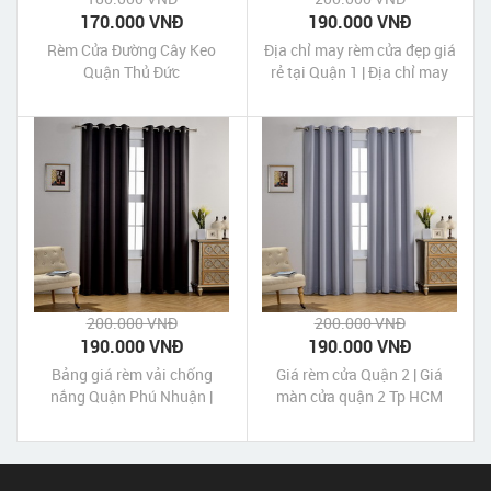
170.000 VNĐ
190.000 VNĐ
Rèm Cửa Đường Cây Keo
Địa chỉ may rèm cửa đẹp giá
Quận Thủ Đức
rẻ tại Quận 1 | Địa chỉ may
màn cửa đẹp giá rẻ tại Quận
1
200.000 VNĐ
200.000 VNĐ
190.000 VNĐ
190.000 VNĐ
Bảng giá rèm vải chống
Giá rèm cửa Quận 2 | Giá
nắng Quận Phú Nhuận |
màn cửa quận 2 Tp HCM
Bảng giá rèm cửa chống
nắng Quận Phú Nhuận