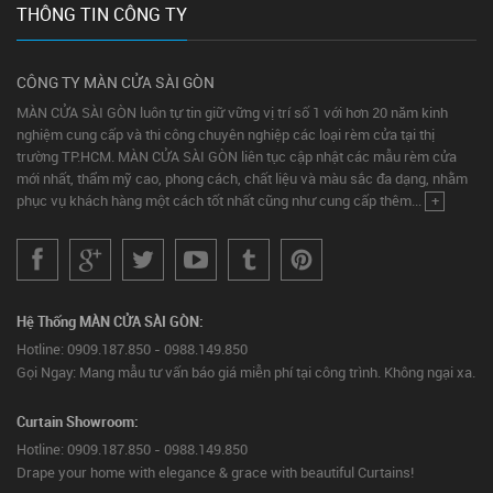
THÔNG TIN CÔNG TY
CÔNG TY MÀN CỬA SÀI GÒN
MÀN CỬA SÀI GÒN luôn tự tin giữ vững vị trí số 1 với hơn 20 năm kinh
nghiệm cung cấp và thi công chuyên nghiệp các loại rèm cửa tại thị
trường TP.HCM. MÀN CỬA SÀI GÒN liên tục cập nhật các mẫu rèm cửa
mới nhất, thẩm mỹ cao, phong cách, chất liệu và màu sắc đa dạng, nhằm
phục vụ khách hàng một cách tốt nhất cũng như cung cấp thêm...
+
Hệ Thống MÀN CỬA SÀI GÒN:
Hotline: 0909.187.850 - 0988.149.850
Gọi Ngay: Mang mẫu tư vấn báo giá miễn phí tại công trình. Không ngại xa.
Curtain Showroom:
Hotline: 0909.187.850 - 0988.149.850
Drape your home with elegance & grace with beautiful Curtains!