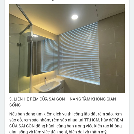
5. LIÊN HỆ RÈM CỬA SÀI GÒN – NÂNG TẦM KHÔNG GIAN
SỐNG
Nếu bạn đang tìm kiếm dịch vụ thi công lắp đặt rèm sáo, rèm
sáo gỗ, rèm sáo nhôm, rèm sáo nhựa tại TP.HCM, hãy để RÈM
CỬA SÀI GÒN đồng hành cùng bạn trong việc kiến tạo không
gian sống và làm việc tiện nghi, hiện đại và thẩm mỹ.